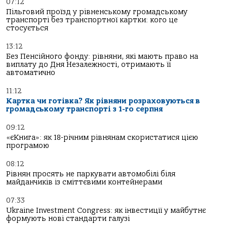
07:12
Пільговий проїзд у рівненському громадському
транспорті без транспортної картки: кого це
стосується
13:12
Без Пенсійного фонду: рівняни, які мають право на
виплату до Дня Незалежності, отримають її
автоматично
11:12
Картка чи готівка? Як рівняни розраховуються в
громадському транспорті з 1-го серпня
09:12
«єКнига»: як 18-річним рівнянам скористатися цією
програмою
08:12
Рівнян просять не паркувати автомобілі біля
майданчиків із сміттєвими контейнерами
07:33
Ukraine Investment Congress: як інвестиції у майбутнє
формують нові стандарти галузі