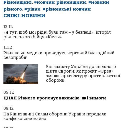
Рівненщині
,
#новини рівненщини
,
#новини
рівного
,
#рівне
,
#рівненські новини
СВІЖІ НОВИНИ
13:12
«Я тут, щоб мої рідні були там – у безпеці»: історія
рівненського бійця «Князя»
11:12
Рівненські медики проведуть черговий благодійний
велопробіг
Від захисту України до спільного
щита Європи: як проєкт «Фрея»
змінює архітектуру протиракетної
оборони
09:12
ЦНАП Рівного пропонує вакансію: які вимоги
08:12
На Рівненщині Силам оборони України передали
конфісковане майно