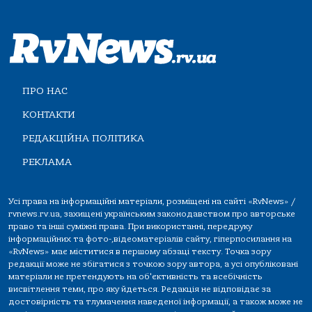
ПРО НАС
КОНТАКТИ
РЕДАКЦІЙНА ПОЛІТИКА
РЕКЛАМА
Усі права на інформаційні матеріали, розміщені на сайті «RvNews» /
rvnews.rv.ua, захищені українським законодавством про авторське
право та інші суміжні права. При використанні, передруку
інформаційних та фото-,відеоматеріалів сайту, гіперпосилання на
«RvNews» має міститися в першому абзаці тексту. Точка зору
редакції може не збігатися з точкою зору автора, а усі опубліковані
матеріали не претендують на об'єктивність та всебічність
висвітлення теми, про яку йдеться. Редакція не відповідає за
достовірність та тлумачення наведеної інформації, а також може не