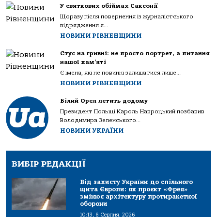
У святкових обіймах Саксонії
Щоразу після повернення із журналістського
відрядження я...
НОВИНИ РІВНЕНЩИНИ
Стус на гривні: не просто портрет, а питання
нашої пам’яті
Є імена, які не повинні залишатися лише...
НОВИНИ РІВНЕНЩИНИ
Білий Орел летить додому
Президент Польщі Кароль Навроцький позбавив
Володимира Зеленського...
НОВИНИ УКРАЇНИ
ВИБІР РЕДАКЦІЇ
Від захисту України до спільного
щита Європи: як проєкт «Фрея»
змінює архітектуру протиракетної
оборони
10:13, 6 Серпня, 2026