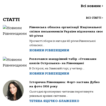
Всі новини
>
ВСІ СТАТТІ
>
СТАТТІ
Рівненська обласна організації Національної
спілки письменників України відзначила своє
40-річчя
Урочисті збори із нагоди 40-річчя Рівненської
обласної...
НОВИНИ РІВНЕНЩИНИ
Розпочався мандрівний табір «Стежками
князів Острозьких» на Рівненщині
В Острозі, на Замковій горі, у четвер...
НОВИНИ РІВНЕНЩИНИ
Історична Рівненщина: Форт-застава Дубно
на фото 1916 року
Сьогодні пропонуємо читачам переглянути
унікальні архівні світлини...
ТЕТЯНА ЯЦЕЧКО-БЛАЖЕНКО