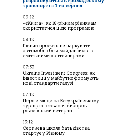
розраховуються в громадському
транспорті з 1-го серпня
09:12
«єКнига»: як 18-річним рівнянам
скористатися цією програмою
08:12
Рівнян просять не паркувати
автомобілі біля майданчиків із
сміттєвими контейнерами
07:33
Ukraine Investment Congress: як
інвестиції у майбутнє формують
нові стандарти галузі
07:12
Перше місце на Всеукраїнському
турнірі з плавання виборов
рівненський ветеран
13:12
Серпнева школа батьківства
стартує у Рівному