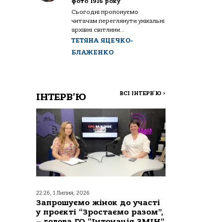
фото 1916 року
Сьогодні пропонуємо
читачам переглянути унікальні
архівні світлини...
ТЕТЯНА ЯЦЕЧКО-
БЛАЖЕНКО
ВСІ ІНТЕРВ'Ю
>
ІНТЕРВ'Ю
22:26, 1 Липня, 2026
Запрошуємо жінок до участі
у проєкті “Зростаємо разом”,
– голова ГО “Інтонація ЗМІН”