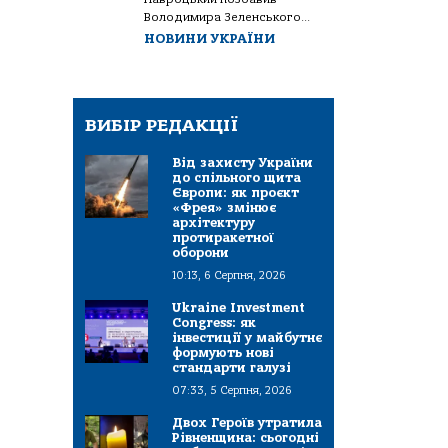
Володимира Зеленського...
НОВИНИ УКРАЇНИ
ВИБІР РЕДАКЦІЇ
Від захисту України
до спільного щита
Європи: як проєкт
«Фрея» змінює
архітектуру
протиракетної
оборони
10:13, 6 Серпня, 2026
Ukraine Investment
Congress: як
інвестиції у майбутнє
формують нові
стандарти галузі
07:33, 5 Серпня, 2026
Двох Героїв утратила
Рівненщина: сьогодні