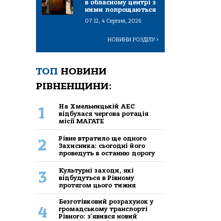
в обласному центрі з
ними попрощаються
07:12, 4 Серпня, 2026
НОВИНИ РОЗДІЛУ
>
ТОП
НОВИНИ
РІВНЕНЩИНИ:
На Хмельницькій АЕС
1
відбулася чергова ротація
місії МАГАТЕ
Рівне втратило ще одного
2
Захисника: сьогодні його
проведуть в останню дорогу
Культурні заходи, які
3
відбудуться в Рівному
протягом цього тижня
Безготівковий розрахунок у
4
громадському транспорті
Рівного: з'явився новий