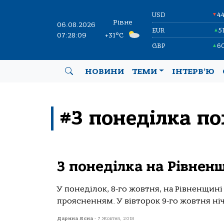
USD
4
▼
Рівне
06.08.2026
EUR
5
▲
07:28:09
+31°C
GBP
6
▲
НОВИНИ
ТЕМИ
ІНТЕРВ’Ю
#З понеділка п
З понеділка на Рівнен
У понеділок, 8-го жовтня, на Рівненщині 
проясненням. У вівторок 9-го жовтня нічн
Дарина Ясна
-
7 Жовтня, 2018