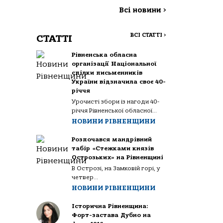
Всі новини
>
ВСІ СТАТТІ
>
СТАТТІ
Рівненська обласна
організації Національної
спілки письменників
України відзначила своє 40-
річчя
Урочисті збори із нагоди 40-
річчя Рівненської обласної...
НОВИНИ РІВНЕНЩИНИ
Розпочався мандрівний
табір «Стежками князів
Острозьких» на Рівненщині
В Острозі, на Замковій горі, у
четвер...
НОВИНИ РІВНЕНЩИНИ
Історична Рівненщина:
Форт-застава Дубно на