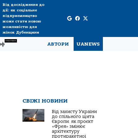
Від дослідження до
дії: як соціальне
підприємництво
може стати новою
можливістю для
жінок Дубенщини
СПЕЦТЕМА
рф
АВТОРИ
UANEWS
СВІЖІ НОВИНИ
Від захисту України
до спільного щита
Європи: як проєкт
.
«Фрея» змінює
архітектуру
протиракетної