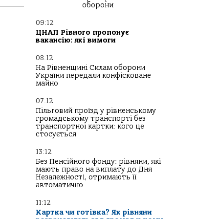
оборони
09:12
ЦНАП Рівного пропонує
вакансію: які вимоги
08:12
На Рівненщині Силам оборони
України передали конфісковане
майно
07:12
Пільговий проїзд у рівненському
громадському транспорті без
транспортної картки: кого це
стосується
13:12
Без Пенсійного фонду: рівняни, які
мають право на виплату до Дня
Незалежності, отримають її
автоматично
11:12
Картка чи готівка? Як рівняни