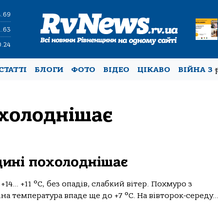
4.69
1.63
0.24
СТАТТІ
БЛОГИ
ФОТО
ВІДЕО
ЦІКАВО
ВІЙНА З
охолоднішає
щині похолоднішає
+14… +11 °C, без опадів, слабкий вітер. Похмуро з
а температура впаде ще до +7 °C. На вівторок-середу..