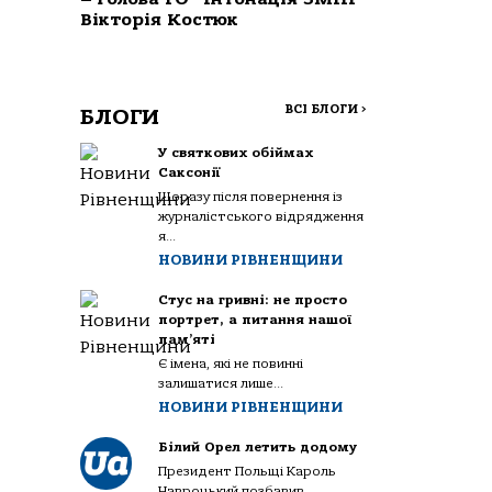
Вікторія Костюк
ВСІ БЛОГИ
>
БЛОГИ
У святкових обіймах
Саксонії
Щоразу після повернення із
журналістського відрядження
я...
НОВИНИ РІВНЕНЩИНИ
Стус на гривні: не просто
портрет, а питання нашої
пам’яті
Є імена, які не повинні
залишатися лише...
НОВИНИ РІВНЕНЩИНИ
Білий Орел летить додому
Президент Польщі Кароль
Навроцький позбавив