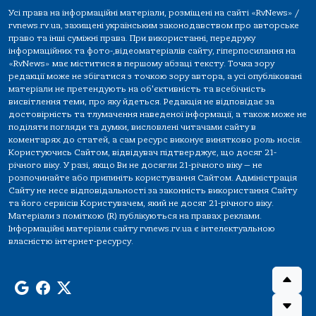
Усі права на інформаційні матеріали, розміщені на сайті «RvNews» /
rvnews.rv.ua, захищені українським законодавством про авторське
право та інші суміжні права. При використанні, передруку
інформаційних та фото-,відеоматеріалів сайту, гіперпосилання на
«RvNews» має міститися в першому абзаці тексту. Точка зору
редакції може не збігатися з точкою зору автора, а усі опубліковані
матеріали не претендують на об'єктивність та всебічність
висвітлення теми, про яку йдеться. Редакція не відповідає за
достовірність та тлумачення наведеної інформації, а також може не
поділяти погляди та думки, висловлені читачами сайту в
коментарях до статей, а сам ресурс виконує винятково роль носія.
Користуючись Сайтом, відвідувач підтверджує, що досяг 21-
річного віку. У разі, якщо Ви не досягли 21-річного віку — не
розпочинайте або припиніть користування Сайтом. Адміністрація
Сайту не несе відповідальності за законність використання Сайту
та його сервісів Користувачем, який не досяг 21-річного віку.
Матеріали з поміткою (R) публікуються на правах реклами.
Інформаційні матеріали сайту rvnews.rv.ua є інтелектуальною
власністю інтернет-ресурсу.