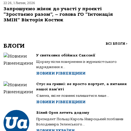
22:26, 1 Липня, 2026
Запрошуємо жінок до участі у проєкті
“Зростаємо разом”, – голова ГО “Інтонація
ЗМІН” Вікторія Костюк
ВСІ БЛОГИ
>
БЛОГИ
У святкових обіймах Саксонії
Щоразу після повернення із журналістського
відрядження я...
НОВИНИ РІВНЕНЩИНИ
Стус на гривні: не просто портрет, а питання
нашої пам’яті
Є імена, які не повинні залишатися лише...
НОВИНИ РІВНЕНЩИНИ
Білий Орел летить додому
Президент Польщі Кароль Навроцький позбавив
Володимира Зеленського...
НОВИНИ УКРАЇНИ