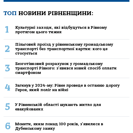
ТОП
НОВИНИ РІВНЕНЩИНИ:
1
Культурні заходи, які відбудуться в Рівному
протягом цього тижня
Пільговий проїзд у рівненському громадському
2
транспорті без транспортної картки: кого це
стосується
Безготівковий розрахунок у громадському
3
транспорті Рівного: з'явився новий спосіб оплати
смартфоном
4
Загинув у 2024-му: Рівне проведе в останню дорогу
Героя, який поліг на війні
5
У Рівненській області шукають житло для
евакуйованих
6
Монети, яким понад 100 років, з'явилися в
Дубенському замку