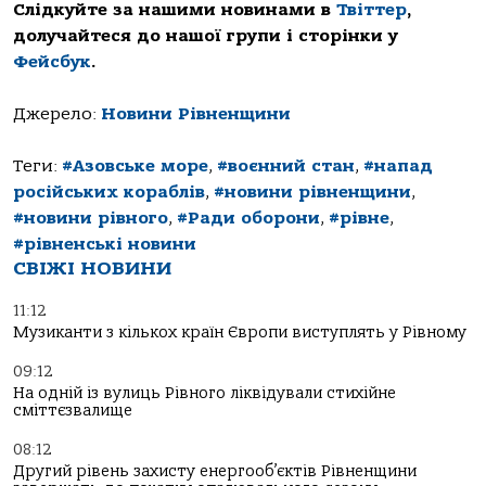
Слідкуйте за нашими новинами в
Твіттер
,
долучайтеся до нашої групи і сторінки у
Фейсбук
.
Джерело:
Новини Рівненщини
Теги:
#Азовське море
,
#воєнний стан
,
#напад
російських кораблів
,
#новини рівненщини
,
#новини рівного
,
#Ради оборони
,
#рівне
,
#рівненські новини
СВІЖІ НОВИНИ
11:12
Музиканти з кількох країн Європи виступлять у Рівному
09:12
На одній із вулиць Рівного ліквідували стихійне
сміттєзвалище
08:12
Другий рівень захисту енергооб’єктів Рівненщини