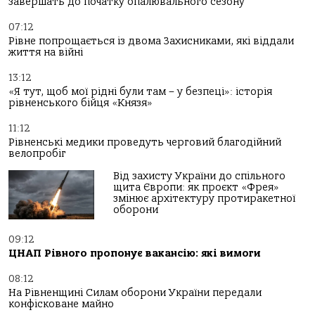
завершать до початку опалювального сезону
07:12
Рівне попрощається із двома Захисниками, які віддали
життя на війні
13:12
«Я тут, щоб мої рідні були там – у безпеці»: історія
рівненського бійця «Князя»
11:12
Рівненські медики проведуть черговий благодійний
велопробіг
Від захисту України до спільного
щита Європи: як проєкт «Фрея»
змінює архітектуру протиракетної
оборони
09:12
ЦНАП Рівного пропонує вакансію: які вимоги
08:12
На Рівненщині Силам оборони України передали
конфісковане майно