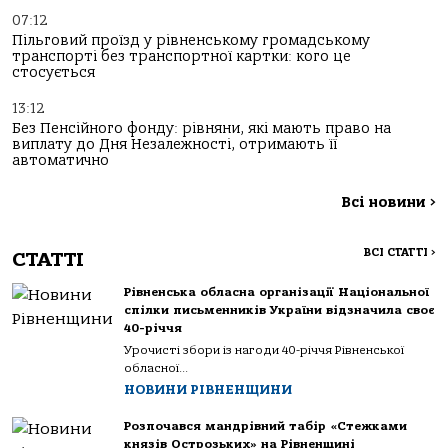
07:12
Пільговий проїзд у рівненському громадському
транспорті без транспортної картки: кого це
стосується
13:12
Без Пенсійного фонду: рівняни, які мають право на
виплату до Дня Незалежності, отримають її
автоматично
Всі новини
>
ВСІ СТАТТІ
>
СТАТТІ
Рівненська обласна організації Національної
спілки письменників України відзначила своє
40-річчя
Урочисті збори із нагоди 40-річчя Рівненської
обласної...
НОВИНИ РІВНЕНЩИНИ
Розпочався мандрівний табір «Стежками
князів Острозьких» на Рівненщині