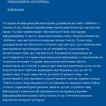
РЕДАКЦІЙНА ПОЛІТИКА
РЕКЛАМА
Усі права на інформаційні матеріали, розміщені на сайті «RvNews» /
rvnews.rv.ua, захищені українським законодавством про авторське
право та інші суміжні права. При використанні, передруку
інформаційних та фото-,відеоматеріалів сайту, гіперпосилання на
«RvNews» має міститися в першому абзаці тексту. Точка зору
редакції може не збігатися з точкою зору автора, а усі опубліковані
матеріали не претендують на об'єктивність та всебічність
висвітлення теми, про яку йдеться. Редакція не відповідає за
достовірність та тлумачення наведеної інформації, а також може не
поділяти погляди та думки, висловлені читачами сайту в
коментарях до статей, а сам ресурс виконує винятково роль носія.
Користуючись Сайтом, відвідувач підтверджує, що досяг 21-
річного віку. У разі, якщо Ви не досягли 21-річного віку — не
розпочинайте або припиніть користування Сайтом. Адміністрація
Сайту не несе відповідальності за законність використання Сайту
та його сервісів Користувачем, який не досяг 21-річного віку.
Матеріали з поміткою (R) публікуються на правах реклами.
Інформаційні матеріали сайту rvnews.rv.ua є інтелектуальною
власністю інтернет-ресурсу.