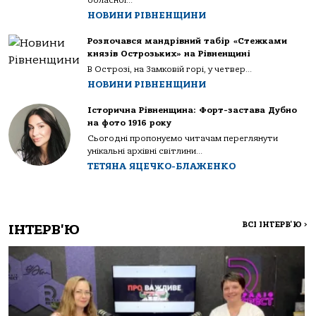
обласної...
НОВИНИ РІВНЕНЩИНИ
Розпочався мандрівний табір «Стежками
князів Острозьких» на Рівненщині
В Острозі, на Замковій горі, у четвер...
НОВИНИ РІВНЕНЩИНИ
Історична Рівненщина: Форт-застава Дубно
на фото 1916 року
Сьогодні пропонуємо читачам переглянути
унікальні архівні світлини...
ТЕТЯНА ЯЦЕЧКО-БЛАЖЕНКО
ВСІ ІНТЕРВ'Ю
>
ІНТЕРВ'Ю