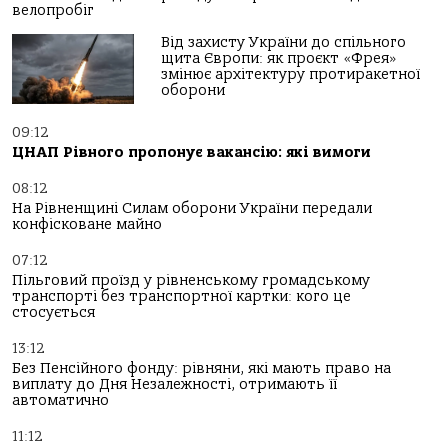
велопробіг
Від захисту України до спільного
щита Європи: як проєкт «Фрея»
змінює архітектуру протиракетної
оборони
09:12
ЦНАП Рівного пропонує вакансію: які вимоги
08:12
На Рівненщині Силам оборони України передали
конфісковане майно
07:12
Пільговий проїзд у рівненському громадському
транспорті без транспортної картки: кого це
стосується
13:12
Без Пенсійного фонду: рівняни, які мають право на
виплату до Дня Незалежності, отримають її
автоматично
11:12