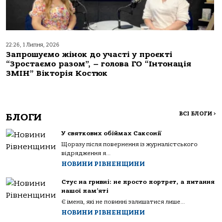
22:26, 1 Липня, 2026
Запрошуємо жінок до участі у проєкті
“Зростаємо разом”, – голова ГО “Інтонація
ЗМІН” Вікторія Костюк
ВСІ БЛОГИ
>
БЛОГИ
У святкових обіймах Саксонії
Щоразу після повернення із журналістського
відрядження я...
НОВИНИ РІВНЕНЩИНИ
Стус на гривні: не просто портрет, а питання
нашої пам’яті
Є імена, які не повинні залишатися лише...
НОВИНИ РІВНЕНЩИНИ