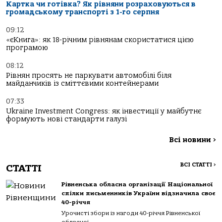
Картка чи готівка? Як рівняни розраховуються в
громадському транспорті з 1-го серпня
09:12
«єКнига»: як 18-річним рівнянам скористатися цією
програмою
08:12
Рівнян просять не паркувати автомобілі біля
майданчиків із сміттєвими контейнерами
07:33
Ukraine Investment Congress: як інвестиції у майбутнє
формують нові стандарти галузі
Всі новини
>
ВСІ СТАТТІ
>
СТАТТІ
Рівненська обласна організації Національної
спілки письменників України відзначила своє
40-річчя
Урочисті збори із нагоди 40-річчя Рівненської