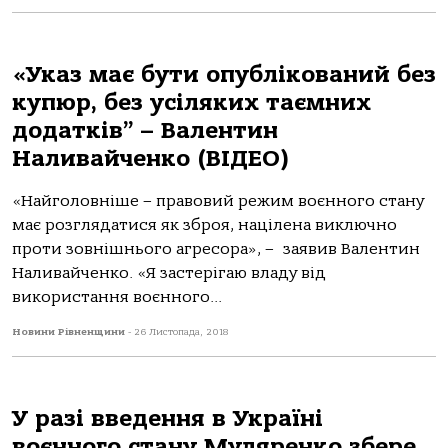
«Указ має бути опублікований без
купюр, без усіляких таємних
додатків” – Валентин
Наливайченко (ВІДЕО)
«Найголовніше – правовий режим воєнного стану
має розглядатися як зброя, націлена виключно
проти зовнішнього агресора», – заявив Валентин
Наливайченко. «Я застерігаю владу від
використання воєнного...
Новини Рівненщини
-
26 Листопада, 2018
У разі введення в Україні
воєнного стану Муляренко збере