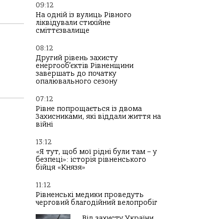
09:12
На одній із вулиць Рівного
ліквідували стихійне
сміттєзвалище
08:12
Другий рівень захисту
енергооб’єктів Рівненщини
завершать до початку
опалювального сезону
07:12
Рівне попрощається із двома
Захисниками, які віддали життя на
війні
13:12
«Я тут, щоб мої рідні були там – у
безпеці»: історія рівненського
бійця «Князя»
11:12
Рівненські медики проведуть
черговий благодійний велопробіг
Від захисту України