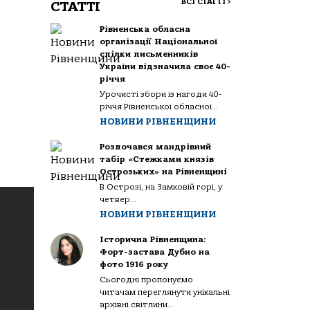
ВСІ СТАТТІ
>
СТАТТІ
Рівненська обласна
організації Національної
спілки письменників
України відзначила своє 40-
річчя
Урочисті збори із нагоди 40-
річчя Рівненської обласної...
НОВИНИ РІВНЕНЩИНИ
Розпочався мандрівний
табір «Стежками князів
Острозьких» на Рівненщині
В Острозі, на Замковій горі, у
четвер...
НОВИНИ РІВНЕНЩИНИ
Історична Рівненщина:
Форт-застава Дубно на
фото 1916 року
Сьогодні пропонуємо
читачам переглянути унікальні
архівні світлини...