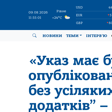
USD
4
Рівне
09.08.2026
EUR
5
▼
11:55:02
+24°C
GBP
6
▼
НОВИНИ
ТЕМИ
ІНТЕРВ’Ю
«Указ має 
опублікова
без усіляки
додатків” –