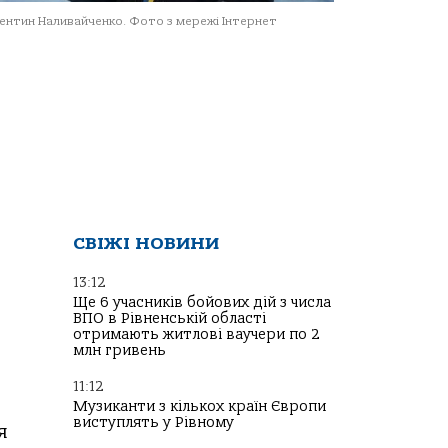
ентин Наливайченко. Фото з мережі Інтернет
СВІЖІ НОВИНИ
13:12
Ще 6 учасників бойових дій з числа
ВПО в Рівненській області
отримають житлові ваучери по 2
млн гривень
11:12
Музиканти з кількох країн Європи
виступлять у Рівному
я