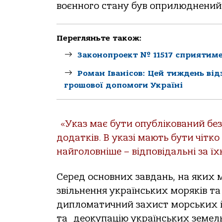
воєнного стану був оприлюднений
Перегляньте також:
Законопроект № 11517 сприятиме 
Роман Іванісов: Цей тиждень ві
грошової допомоги Україні
«Указ має бути опублікований без
додатків. В указі мають бути чітко
найголовніше – відповідальні за їх
Серед основних завдань, на яких м
звільнення українських моряків та
дипломатичний захист морських і
та деокупацію українських земель