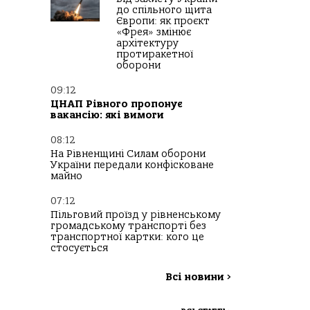
до спільного щита
Європи: як проєкт
«Фрея» змінює
архітектуру
протиракетної
оборони
09:12
ЦНАП Рівного пропонує
вакансію: які вимоги
08:12
На Рівненщині Силам оборони
України передали конфісковане
майно
07:12
Пільговий проїзд у рівненському
громадському транспорті без
транспортної картки: кого це
стосується
Всі новини
>