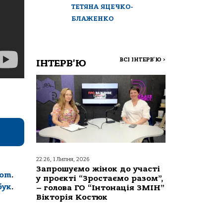
ТЕТЯНА ЯЦЕЧКО-
БЛАЖЕНКО
ВСІ ІНТЕРВ'Ю
>
ІНТЕРВ'Ю
22:26, 1 Липня, 2026
Запрошуємо жінок до участі
com
.
у проєкті “Зростаємо разом”,
бук
.
– голова ГО “Інтонація ЗМІН”
Вікторія Костюк