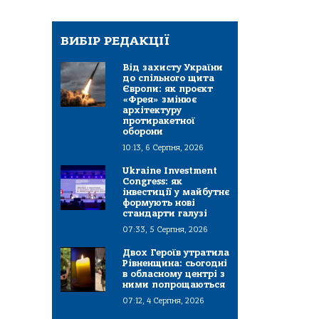
ВИБІР РЕДАКЦІЇ
Від захисту України
до спільного щита
Європи: як проєкт
«Фрея» змінює
архітектуру
протиракетної
оборони
10:13, 6 Серпня, 2026
Ukraine Investment
Congress: як
інвестиції у майбутнє
формують нові
стандарти галузі
07:33, 5 Серпня, 2026
Двох Героїв утратила
Рівненщина: сьогодні
в обласному центрі з
ними попрощаються
07:12, 4 Серпня, 2026