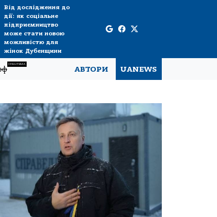
Від дослідження до
дії: як соціальне
підприємництво
може стати новою
можливістю для
жінок Дубенщини
СПЕЦТЕМА
рф
АВТОРИ
UANEWS