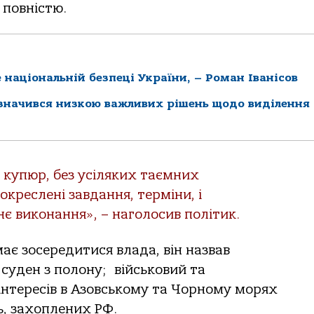
 повністю.
національній безпеці України, – Роман Іванісов
дзначився низкою важливих рішень щодо виділення
 купюр, без усіляких таємних
 окреслені завдання, терміни, і
нє виконання», – наголосив політик.
ає зосередитися влада, він назвав
 суден з полону; військовий та
нтересів в Азовському та Чорному морях
, захоплених РФ.