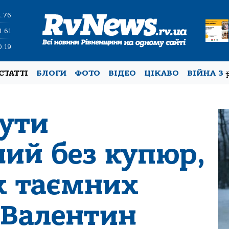
4.76
1.61
0.19
СТАТТІ
БЛОГИ
ФОТО
ВІДЕО
ЦІКАВО
ВІЙНА З
бути
ний без купюр,
х таємних
 Валентин