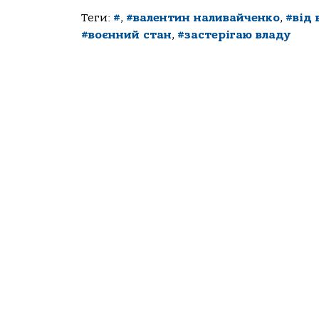
Теги:
#
,
#валентин наливайченко
,
#від
#воєнний стан
,
#застерігаю владу