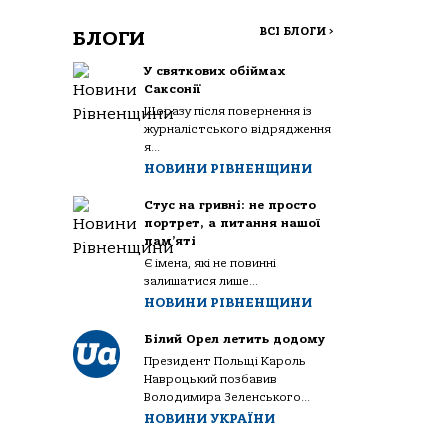
ВСІ БЛОГИ
>
БЛОГИ
У святкових обіймах
Саксонії
Щоразу після повернення із
журналістського відрядження
я...
НОВИНИ РІВНЕНЩИНИ
Стус на гривні: не просто
портрет, а питання нашої
пам’яті
Є імена, які не повинні
залишатися лише...
НОВИНИ РІВНЕНЩИНИ
Білий Орел летить додому
Президент Польщі Кароль
Навроцький позбавив
Володимира Зеленського...
НОВИНИ УКРАЇНИ