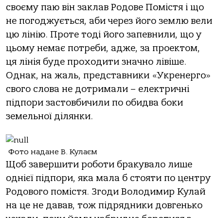
своєму паю він заклав Родове Помістя і що
не погоджується, аби через його землю вели
цю лінію. Проте тоді його запевнили, що у
цьому немає потреби, адже, за проектом,
ця лінія буде проходити значно лівіше.
Однак, на жаль, представники «Укренерго»
свого слова не дотримали – електричні
підпори застовбичили по обидва боки
земельної ділянки.
Фото надане В. Кулаєм
Щоб завершити роботи бракувало лише
однієї підпори, яка мала б стояти по центру
Родового помістя. Згоди Володимир Кулай
на це не давав, тож підрядники довгенько