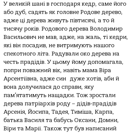
У великій шані в господаря кедр, саме його
або дуб, садять як головне Родове дерево,
адже ці дерева живуть півтисячі, а то й
тисячу років. Родового дерева Володимир
Васильович не мав, адже, на жаль, ті кедри,
які він посадив, не витримують нашого
спекотного літа. Радували око дерева на
честь прадідів. У цьому йому допомагала,
попри поважний вік, навіть мама Віра
Арсентіївна, адже син дуже хотів, аби й
вона долучилася до справи, яку
пам’ятатимуть нащадки. Тож зростали
дерева патріархів роду – дідів-прадідів
Арсенія, Йосипа, Тадея, Тиміша, Карпа,
батька Василя та бабусь Оксани, Домни,
Віри та Марії. Також тут був написаний