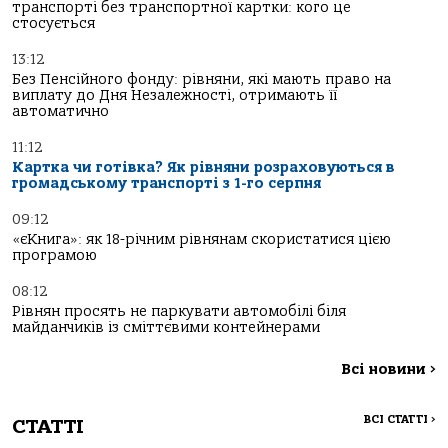
транспорті без транспортної картки: кого це
стосується
13:12
Без Пенсійного фонду: рівняни, які мають право на
виплату до Дня Незалежності, отримають її
автоматично
11:12
Картка чи готівка? Як рівняни розраховуються в
громадському транспорті з 1-го серпня
09:12
«єКнига»: як 18-річним рівнянам скористатися цією
програмою
08:12
Рівнян просять не паркувати автомобілі біля
майданчиків із сміттєвими контейнерами
Всі новини
>
ВСІ СТАТТІ
>
СТАТТІ