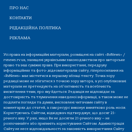
ПРО НАС
КОНТАКТИ
РЕДАКЦІЙНА ПОЛІТИКА
РЕКЛАМА
Усі права на інформаційні матеріали, розміщені на сайті «RvNews» /
rvnews.rv.ua, захищені українським законодавством про авторське
право та інші суміжні права. При використанні, передруку
інформаційних та фото-,відеоматеріалів сайту, гіперпосилання на
«RvNews» має міститися в першому абзаці тексту. Точка зору
редакції може не збігатися з точкою зору автора, а усі опубліковані
матеріали не претендують на об'єктивність та всебічність
висвітлення теми, про яку йдеться. Редакція не відповідає за
достовірність та тлумачення наведеної інформації, а також може не
поділяти погляди та думки, висловлені читачами сайту в
коментарях до статей, а сам ресурс виконує винятково роль носія.
Користуючись Сайтом, відвідувач підтверджує, що досяг 21-
річного віку. У разі, якщо Ви не досягли 21-річного віку — не
розпочинайте або припиніть користування Сайтом. Адміністрація
Сайту не несе відповідальності за законність використання Сайту