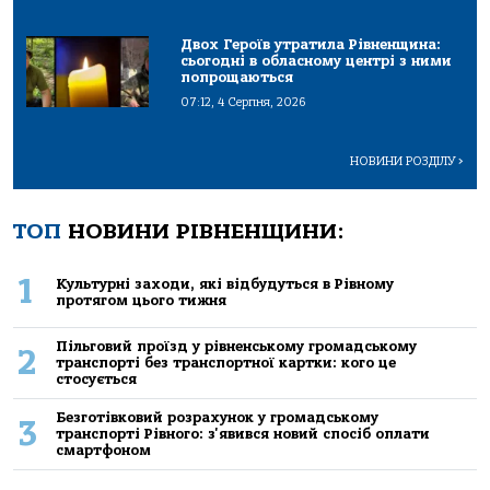
Двох Героїв утратила Рівненщина:
сьогодні в обласному центрі з ними
попрощаються
07:12, 4 Серпня, 2026
НОВИНИ РОЗДІЛУ
>
ТОП
НОВИНИ РІВНЕНЩИНИ:
1
Культурні заходи, які відбудуться в Рівному
протягом цього тижня
Пільговий проїзд у рівненському громадському
2
транспорті без транспортної картки: кого це
стосується
Безготівковий розрахунок у громадському
3
транспорті Рівного: з'явився новий спосіб оплати
смартфоном