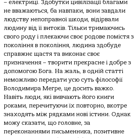
– електриці. Здобутки цивілізації благами
не вважаються, ба навпаки, вони завдали
людству непоправної шкоди, відірвали
людину від її витоків. Тільки тримаючись
свого роду і плекаючи своє родове помістя з
покоління в покоління, людина здобуде
справжнє щастя та виконає своє
призначення – творити прекрасне і добре з
допомогою Бога. На жаль, в одній статті
неможливо передати усю суть філософії
Володимира Мегре, це досить важко.
Навіть люди, які вивчають його книги
роками, перечитуючи їх повторно, вкотре
знаходять між рядками нові істини. Однак
можу сказати, що головне, за
переконаннями письменника, позитивне