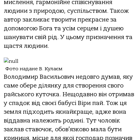
мислення, гармонійне співіснування
людини з природою, суспільством. Також
автор закликає творити прекрасне за
допомогою Бога та усім серцем і душею
шанувати свій рід. У цьому призначення та
щастя людини.
Фото надане В. Кулаєм
Володимир Васильович недовго думав, яку
саме обере ділянку для створення свого
райського куточка. Нещодавно він отримав
у спадок від своєї бабусі Віри пай. Тож ця
земля підходить якнайкраще, адже вона
віддавна належить родині. Тут чоловік
заклав ставочок, обов’язково мала бути
криниця, місце для якої господар позначив