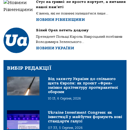
Стус на гривні: не просто портрет, а питання
нашої пам’яті
Є імена, які не повинні залишатися лише...
НОВИНИ РІВНЕНЩИНИ
Білий Орел летить додому
Президент Польщі Кароль Навроцький позбавив
Володимира Зеленського...
НОВИНИ УКРАЇНИ
ВИБІР РЕДАКЦІЇ
Від захисту України до спільного
щита Європи: як проєкт «Фрея»
змінює архітектуру протиракетної
оборони
10:13, 6 Серпня, 2026
Ukraine Investment Congress: як
інвестиції у майбутнє формують нові
стандарти галузі
07:33, 5 Серпня, 2026