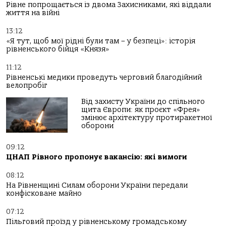
Рівне попрощається із двома Захисниками, які віддали
життя на війні
13:12
«Я тут, щоб мої рідні були там – у безпеці»: історія
рівненського бійця «Князя»
11:12
Рівненські медики проведуть черговий благодійний
велопробіг
Від захисту України до спільного
щита Європи: як проєкт «Фрея»
змінює архітектуру протиракетної
оборони
09:12
ЦНАП Рівного пропонує вакансію: які вимоги
08:12
На Рівненщині Силам оборони України передали
конфісковане майно
07:12
Пільговий проїзд у рівненському громадському