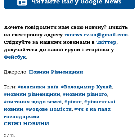
Читайте нас у Google News
Хочете повідомити нам свою новину? Пишіть
на електронну адресу
rvnews.rv.ua@gmail.com
.
Слідкуйте за нашими новинами в
Твіттер
,
долучайтеся до нашої групи і сторінки у
Фейсбук
.
Джерело:
Новини Рівненщини
Теги:
#власники паїв
,
#Володимир Кулай
,
#новини рівненщини
,
#новини рівного
,
#питання щодо землі
,
#рівне
,
#рівненські
новини
,
#Родове Помістя
,
#чи є на паях
господарями
СВІЖІ НОВИНИ
07:12