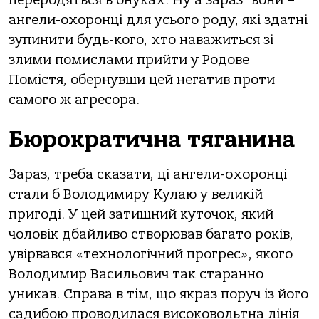
переродяться в онуках. Ну а зараз вони –
ангели-охоронці для усього роду, які здатні
зупинити будь-кого, хто наважиться зі
злими помислами прийти у Родове
Помістя, обернувши цей негатив проти
самого ж агресора.
Бюрократична тяганина
Зараз, треба сказати, ці ангели-охоронці
стали б Володимиру Кулаю у великій
пригоді. У цей затишний куточок, який
чоловік дбайливо створював багато років,
увірвався «технологічний прогрес», якого
Володимир Васильович так старанно
уникав. Справа в тім, що якраз поруч із його
садибою проводилася високовольтна лінія