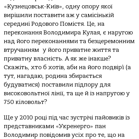
«Кузнецовськ-Київ», одну опору якої
вирішили поставити аж у самісінькій
середині Родового Помістя. Це, на
переконання Володимира Кулая, є наругою
над його переконаннями та безцеремонним
втручанням у його приватне життя та
приватну власність. А як же інакше?
Скажіть, хто б хотів, аби на його подвір’ї (а
тут, нагадаю, родина збирається
будуватися) поставили підпору для
високовольтної лінії, та ще й із напругою у
750 кіловольт?
Ще у 2010 році під час зустрічі пайовиків із
представниками «Укренерго» пан
Володимир повідомив усіх про те, що на