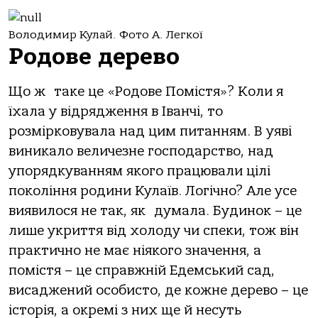
Володимир Кулай. Фото А. Легкої
Родове дерево
Що ж таке це «Родове Помістя»? Коли я
їхала у відрядження в Іванчі, то
розмірковувала над цим питанням. В уяві
виникало величезне господарство, над
упорядкуванням якого працювали цілі
покоління родини Кулаїв. Логічно? Але усе
виявилося не так, як думала. Будинок – це
лише укриття від холоду чи спеки, тож він
практично не має ніякого значення, а
помістя – це справжній Едемський сад,
висаджений особисто, де кожне дерево – це
історія, а окремі з них ще й несуть