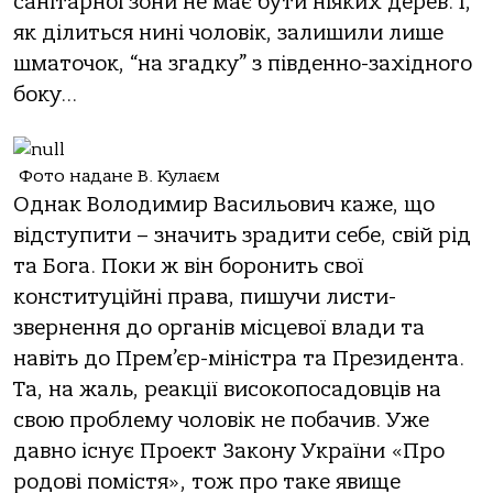
санітарної зони не має бути ніяких дерев. І,
як ділиться нині чоловік, залишили лише
шматочок, “на згадку” з південно-західного
боку…
Фото надане В. Кулаєм
Однак Володимир Васильович каже, що
відступити – значить зрадити себе, свій рід
та Бога. Поки ж він боронить свої
конституційні права, пишучи листи-
звернення до органів місцевої влади та
навіть до Прем’єр-міністра та Президента.
Та, на жаль, реакції високопосадовців на
свою проблему чоловік не побачив. Уже
давно існує Проект Закону України «Про
родові помістя», тож про таке явище