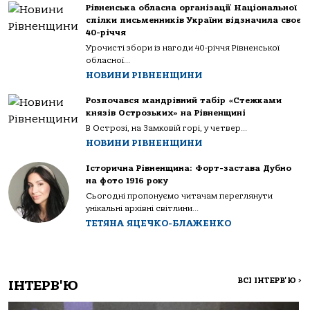
Рівненська обласна організації Національної
спілки письменників України відзначила своє
40-річчя
Урочисті збори із нагоди 40-річчя Рівненської
обласної...
НОВИНИ РІВНЕНЩИНИ
Розпочався мандрівний табір «Стежками
князів Острозьких» на Рівненщині
В Острозі, на Замковій горі, у четвер...
НОВИНИ РІВНЕНЩИНИ
Історична Рівненщина: Форт-застава Дубно
на фото 1916 року
Сьогодні пропонуємо читачам переглянути
унікальні архівні світлини...
ТЕТЯНА ЯЦЕЧКО-БЛАЖЕНКО
ВСІ ІНТЕРВ'Ю
>
ІНТЕРВ'Ю