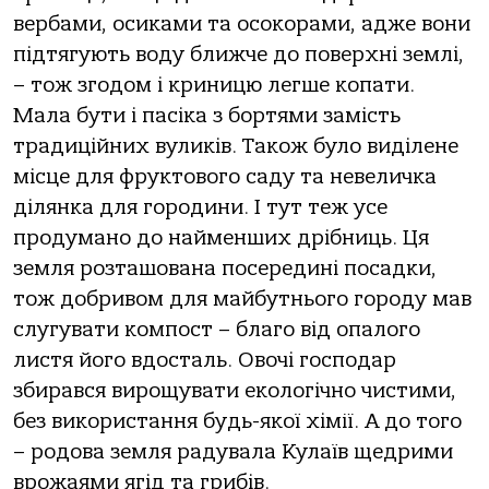
вербами, осиками та осокорами, адже вони
підтягують воду ближче до поверхні землі,
– тож згодом і криницю легше копати.
Мала бути і пасіка з бортями замість
традиційних вуликів. Також було виділене
місце для фруктового саду та невеличка
ділянка для городини. І тут теж усе
продумано до найменших дрібниць. Ця
земля розташована посередині посадки,
тож добривом для майбутнього городу мав
слугувати компост – благо від опалого
листя його вдосталь. Овочі господар
збирався вирощувати екологічно чистими,
без використання будь-якої хімії. А до того
– родова земля радувала Кулаїв щедрими
врожаями ягід та грибів.