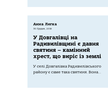
Анна Легка
30 Грудня, 2018
У Довгалівці на
Радивилівщині є давня
святиня – камінний
хрест, що виріс із землі
У селі Довгалівка Радивилівського
району є саме така святиня. Вона...