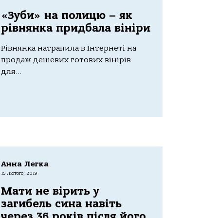
«Зуби» на полицю – як
рівнянка придбала вініри
Рівнянка натрапила в Інтернеті на
продаж дешевих готових вінірів
для...
Анна Легка
15 Лютого, 2019
Мати не вірить у
загибель сина навіть
через 36 років після його