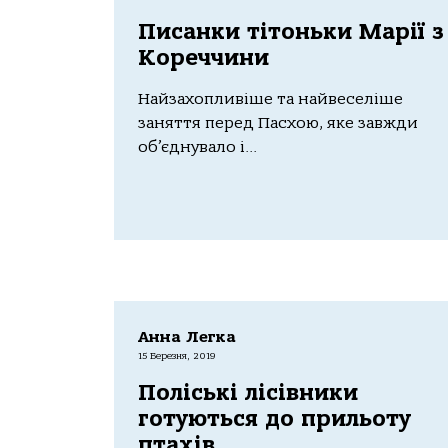
Писанки тітоньки Марії з
Кореччини
Найзахопливіше та найвеселіше
заняття перед Пасхою, яке завжди
об’єднувало і...
Анна Легка
15 Березня, 2019
Поліські лісівники
готуються до прильоту
птахів