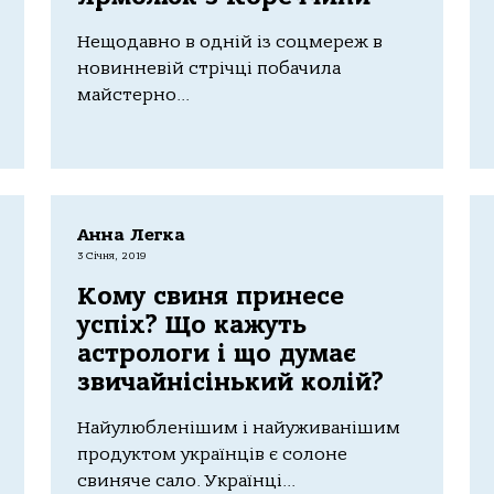
Нещодавно в одній із соцмереж в
новинневій стрічці побачила
майстерно...
Анна Легка
3 Січня, 2019
Кому свиня принесе
успіх? Що кажуть
астрологи і що думає
звичайнісінький колій?
Найулюбленішим і найуживанішим
продуктом українців є солоне
свиняче сало. Українці...