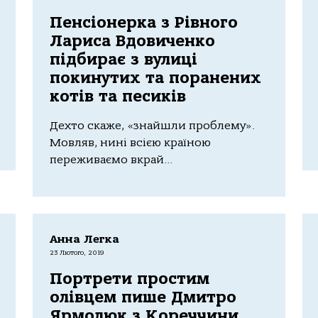
Пенсіонерка з Рівного
Лариса Вдовиченко
підбирає з вулиці
покинутих та поранених
котів та песиків
Дехто скаже, «знайшли проблему».
Мовляв, нині всією країною
переживаємо вкрай...
Анна Легка
23 Лютого, 2019
Портрети простим
олівцем пише Дмитро
Ярмолюк з Кореччини