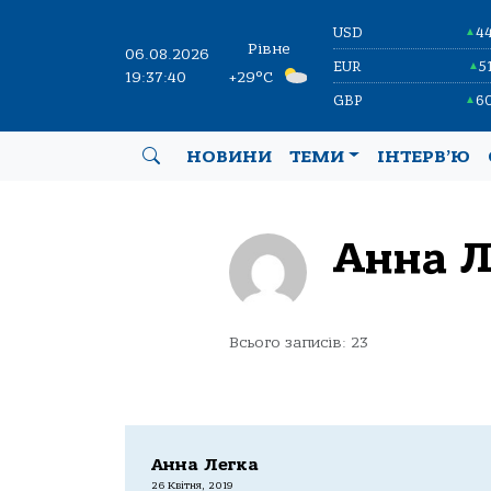
USD
4
▲
Рівне
06.08.2026
EUR
5
▲
19:37:41
+29°C
GBP
6
▲
НОВИНИ
ТЕМИ
ІНТЕРВ’Ю
Анна Л
Всього записів: 23
Анна Легка
26 Квітня, 2019