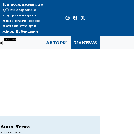
Від дослідження до
дії: як соціальне
підприємництво
може стати новою
можливістю для
жінок Дубенщини
СПЕЦТЕМА
рф
АВТОРИ
UANEWS
Анна Легка
7 Квітня, 2019