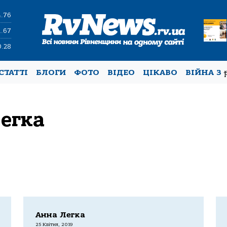
4.76
1.67
0.28
СТАТТІ
БЛОГИ
ФОТО
ВІДЕО
ЦІКАВО
ВІЙНА З
егка
Анна Легка
25 Квітня, 2019