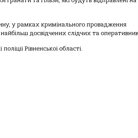
ки гранати та гільзи, які будуть відправлені на
чину, у рамках кримінального провадження
 найбільш досвідчених слідчих та оперативник
 поліції Рівненської області.