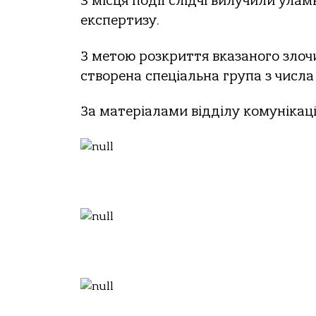
З місця події слідчі вилучили улам
експертизу.
З метою розкриття вказаного зло
створена спеціальна група з числа
За матеріалами відділу комунікації