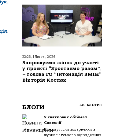
бук
.
ція
,
22:26, 1 Липня, 2026
Запрошуємо жінок до участі
у проєкті “Зростаємо разом”,
– голова ГО “Інтонація ЗМІН”
Вікторія Костюк
ВСІ БЛОГИ
>
БЛОГИ
У святкових обіймах
Саксонії
Щоразу після повернення із
журналістського відрядження