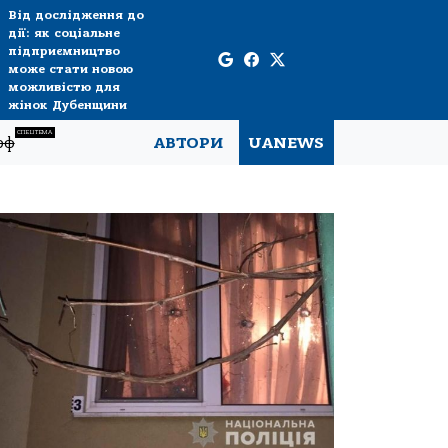
Від дослідження до
дії: як соціальне
підприємництво
може стати новою
можливістю для
жінок Дубенщини
СПЕЦТЕМА
рф
АВТОРИ
UANEWS