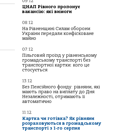
09:12
ЦНАП Рівного пропонує
вакансію: які вимоги
08:12
На Рівненщині Силам оборони
України передали конфісковане
майно
07:12
Пільговий проїзд у рівненському
громадському транспорті без
транспортної картки: кого це
стосується
13:12
Без Пенсійного фонду: рівняни, які
мають право на виплату до Дня
Незалежності, отримають її
автоматично
11:12
Картка чи готівка? Як рівняни
розраховуються в громадському
транспорті з 1-го серпня