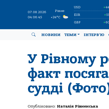
USD
4
▲
Рівне
07.08.2026
EUR
5
▲
04:06:46
+24°C
GBP
6
▲
НОВИНИ
ТЕМИ
ІНТЕРВ’Ю
У Рівному 
факт посяг
судді (Фото
Опубліковано:
Наталія Рівненська