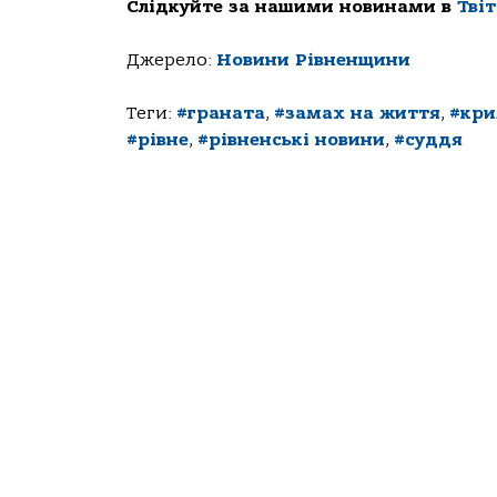
Слідкуйте за нашими новинами в
Тві
Джерело:
Новини Рівненщини
Теги:
#граната
,
#замах на життя
,
#кри
#рівне
,
#рівненські новини
,
#суддя