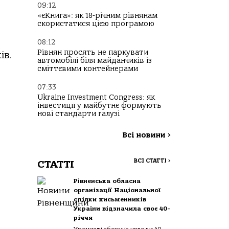
09:12
«єКнига»: як 18-річним рівнянам
скористатися цією програмою
08:12
Рівнян просять не паркувати
ів.
автомобілі біля майданчиків із
сміттєвими контейнерами
07:33
Ukraine Investment Congress: як
інвестиції у майбутнє формують
нові стандарти галузі
Всі новини
>
ВСІ СТАТТІ
>
СТАТТІ
Рівненська обласна
організації Національної
спілки письменників
України відзначила своє 40-
річчя