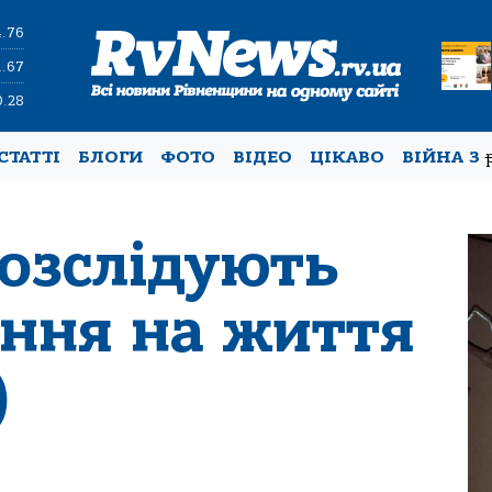
4.76
1.67
0.28
СТАТТІ
БЛОГИ
ФОТО
ВІДЕО
ЦІКАВО
ВІЙНА З
розслідують
ання на життя
)