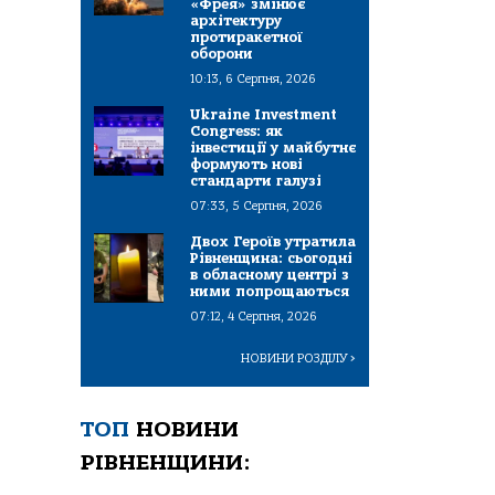
«Фрея» змінює
архітектуру
протиракетної
оборони
10:13, 6 Серпня, 2026
Ukraine Investment
Congress: як
інвестиції у майбутнє
формують нові
стандарти галузі
07:33, 5 Серпня, 2026
Двох Героїв утратила
Рівненщина: сьогодні
в обласному центрі з
ними попрощаються
07:12, 4 Серпня, 2026
НОВИНИ РОЗДІЛУ
>
ТОП
НОВИНИ
РІВНЕНЩИНИ: