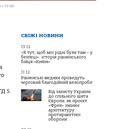
о ГУ НП
СВІЖІ НОВИНИ
13:12
«Я тут, щоб мої рідні були там – у
безпеці»: історія рівненського
бійця «Князя»
а
11:12
го
Рівненські медики проведуть
черговий благодійний велопробіг
Д 5.
Від захисту України
до спільного щита
Європи: як проєкт
«Фрея» змінює
архітектуру
протиракетної
оборони