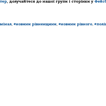
ттер
, долучайтеся до нашої групи і сторінки у
Фейс
мінал
,
#новини рівненщини
,
#новини рівного
,
#полі