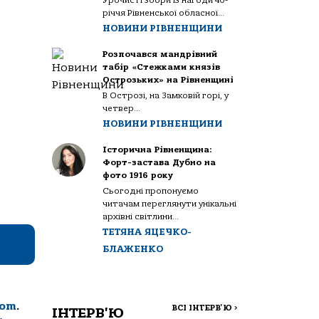
Урочисті збори із нагоди 40-
річчя Рівненської обласної...
НОВИНИ РІВНЕНЩИНИ
Розпочався мандрівний
табір «Стежками князів
Острозьких» на Рівненщині
В Острозі, на Замковій горі, у
четвер...
НОВИНИ РІВНЕНЩИНИ
Історична Рівненщина:
Форт-застава Дубно на
фото 1916 року
Сьогодні пропонуємо
читачам переглянути унікальні
архівні світлини...
ТЕТЯНА ЯЦЕЧКО-
БЛАЖЕНКО
com
.
ВСІ ІНТЕРВ'Ю
>
ІНТЕРВ'Ю