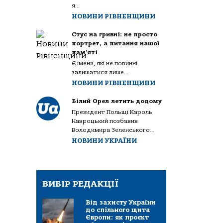
я...
НОВИНИ РІВНЕНЩИНИ
Стус на гривні: не просто
портрет, а питання нашої
пам’яті
Є імена, які не повинні
залишатися лише...
НОВИНИ РІВНЕНЩИНИ
Білий Орел летить додому
Президент Польщі Кароль
Навроцький позбавив
Володимира Зеленського...
НОВИНИ УКРАЇНИ
ВИБІР РЕДАКЦІЇ
Від захисту України
до спільного щита
Європи: як проєкт