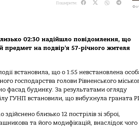
Поширити:
Фот
 близько 02:30 надійшло повідомлення, що
й предмет на подвір’я 57-річного жителя
події встановила, що о 1:55 невстановлена особ
ного господарства голови Рівненського місько
но фасад будинку. За результатами огляду
ілу ГУНП встановили, що вибухнула граната РГ
 здійснено близько 12 пострілів зі зброї,
ашникова та його модифікацій, внаслідок чого