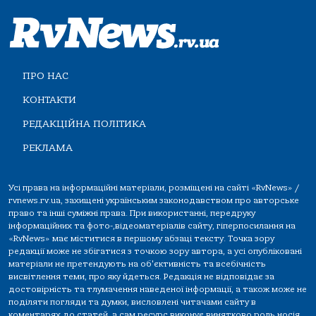
ПРО НАС
КОНТАКТИ
РЕДАКЦІЙНА ПОЛІТИКА
РЕКЛАМА
Усі права на інформаційні матеріали, розміщені на сайті «RvNews» /
rvnews.rv.ua, захищені українським законодавством про авторське
право та інші суміжні права. При використанні, передруку
інформаційних та фото-,відеоматеріалів сайту, гіперпосилання на
«RvNews» має міститися в першому абзаці тексту. Точка зору
редакції може не збігатися з точкою зору автора, а усі опубліковані
матеріали не претендують на об'єктивність та всебічність
висвітлення теми, про яку йдеться. Редакція не відповідає за
достовірність та тлумачення наведеної інформації, а також може не
поділяти погляди та думки, висловлені читачами сайту в
коментарях до статей, а сам ресурс виконує винятково роль носія.