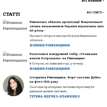
Всі новини
>
ВСІ СТАТТІ
>
СТАТТІ
Рівненська обласна організації Національної
спілки письменників України відзначила своє
40-річчя
Урочисті збори із нагоди 40-річчя Рівненської
обласної...
НОВИНИ РІВНЕНЩИНИ
Розпочався мандрівний табір «Стежками
князів Острозьких» на Рівненщині
В Острозі, на Замковій горі, у четвер...
НОВИНИ РІВНЕНЩИНИ
Історична Рівненщина: Форт-застава Дубно
на фото 1916 року
Сьогодні пропонуємо читачам переглянути
унікальні архівні світлини...
ТЕТЯНА ЯЦЕЧКО-БЛАЖЕНКО