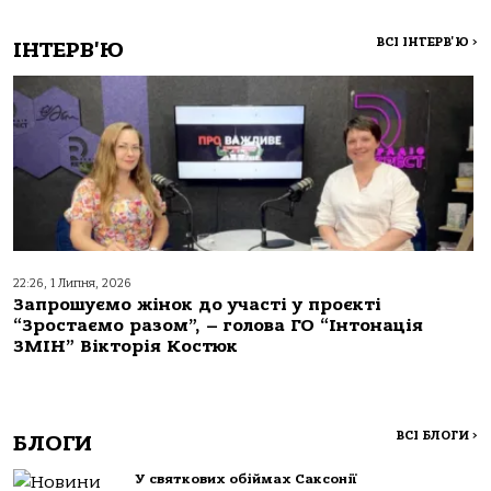
ВСІ ІНТЕРВ'Ю
>
ІНТЕРВ'Ю
22:26, 1 Липня, 2026
Запрошуємо жінок до участі у проєкті
“Зростаємо разом”, – голова ГО “Інтонація
ЗМІН” Вікторія Костюк
ВСІ БЛОГИ
>
БЛОГИ
У святкових обіймах Саксонії