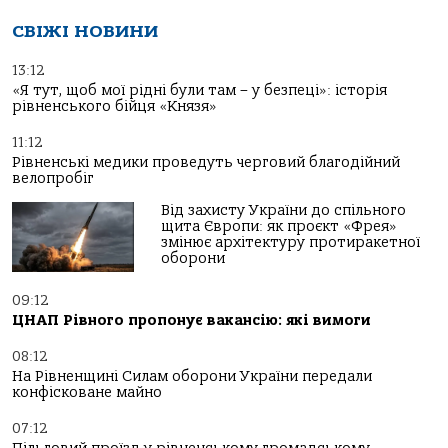
СВІЖІ НОВИНИ
13:12
«Я тут, щоб мої рідні були там – у безпеці»: історія
рівненського бійця «Князя»
11:12
Рівненські медики проведуть черговий благодійний
велопробіг
Від захисту України до спільного
щита Європи: як проєкт «Фрея»
змінює архітектуру протиракетної
оборони
09:12
ЦНАП Рівного пропонує вакансію: які вимоги
08:12
На Рівненщині Силам оборони України передали
конфісковане майно
07:12