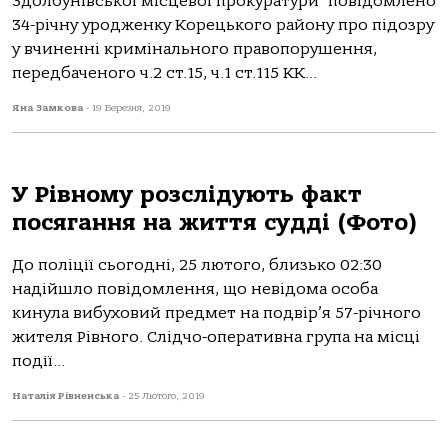
Здолбунівської місцевої прокуратури повідомлено
34-річну уродженку Корецького району про підозру
у вчиненні кримінального правопорушення,
передбаченого ч.2 ст.15, ч.1 ст.115 КК...
Яна Замкова
-
19 Березня, 2019
У Рівному розслідують факт
посягання на життя судді (Фото)
До поліції сьогодні, 25 лютого, близько 02:30
надійшло повідомлення, що невідома особа
кинула вибуховий предмет на подвір’я 57-річного
жителя Рівного. Слідчо-оперативна група на місці
події...
Наталія Рівненська
-
25 Лютого, 2019