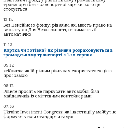
Пільговий проїзд у рівненському громадському
транспорті без транспортної картки: кого це
стосується
13:12
Без Пенсійного фонду: рівняни, які мають право на
виплату до Дня Незалежності, отримають її
автоматично
11:12
Картка чи готівка? Як рівняни розраховуються в
громадському транспорті з 1-го серпня
09:12
«єКнига»: як 18-річним рівнянам скористатися цією
програмою
08:12
Рівнян просять не паркувати автомобілі біля
майданчиків із сміттєвими контейнерами
07:33
Ukraine Investment Congress: як інвестиції у майбутнє
формують нові стандарти галузі