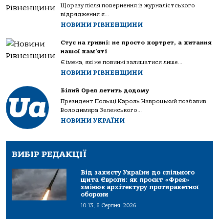
Щоразу після повернення із журналістського
відрядження я...
НОВИНИ РІВНЕНЩИНИ
Стус на гривні: не просто портрет, а питання
нашої пам’яті
Є імена, які не повинні залишатися лише...
НОВИНИ РІВНЕНЩИНИ
Білий Орел летить додому
Президент Польщі Кароль Навроцький позбавив
Володимира Зеленського...
НОВИНИ УКРАЇНИ
ВИБІР РЕДАКЦІЇ
Від захисту України до спільного
щита Європи: як проєкт «Фрея»
змінює архітектуру протиракетної
оборони
10:13, 6 Серпня, 2026