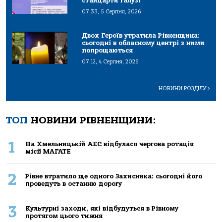
стандарти галузі
07:33, 5 Серпня, 2026
Двох Героїв утратила Рівненщина:
сьогодні в обласному центрі з ними
попрощаються
07:12, 4 Серпня, 2026
НОВИНИ РОЗДІЛУ
>
ТОП
НОВИНИ РІВНЕНЩИНИ:
1
На Хмельницькій АЕС відбулася чергова ротація
місії МАГАТЕ
2
Рівне втратило ще одного Захисника: сьогодні його
проведуть в останню дорогу
3
Культурні заходи, які відбудуться в Рівному
протягом цього тижня