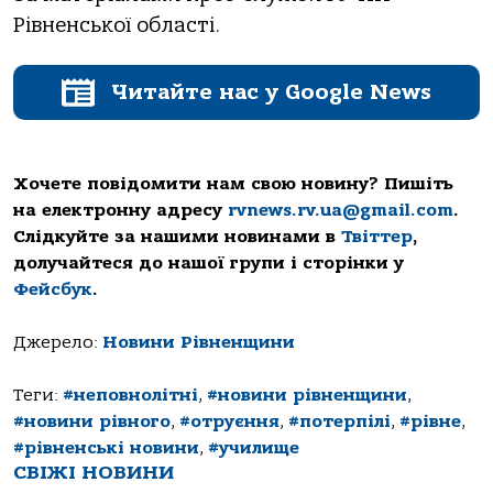
Рівненської області.
Читайте нас у Google News
Хочете повідомити нам свою новину? Пишіть
на електронну адресу
rvnews.rv.ua@gmail.com
.
Слідкуйте за нашими новинами в
Твіттер
,
долучайтеся до нашої групи і сторінки у
Фейсбук
.
Джерело:
Новини Рівненщини
Теги:
#неповнолітні
,
#новини рівненщини
,
#новини рівного
,
#отруєння
,
#потерпілі
,
#рівне
,
#рівненські новини
,
#училище
СВІЖІ НОВИНИ