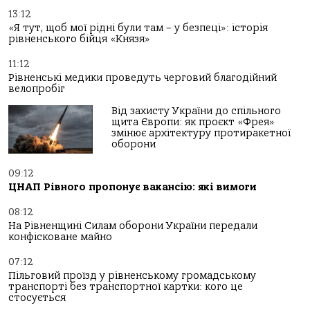
13:12
«Я тут, щоб мої рідні були там – у безпеці»: історія
рівненського бійця «Князя»
11:12
Рівненські медики проведуть черговий благодійний
велопробіг
Від захисту України до спільного
щита Європи: як проєкт «Фрея»
змінює архітектуру протиракетної
оборони
09:12
ЦНАП Рівного пропонує вакансію: які вимоги
08:12
На Рівненщині Силам оборони України передали
конфісковане майно
07:12
Пільговий проїзд у рівненському громадському
транспорті без транспортної картки: кого це
стосується