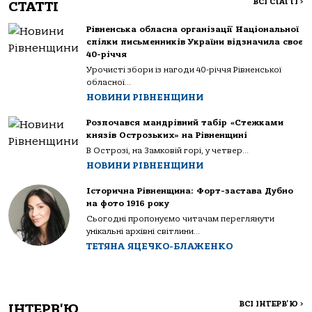
ВСІ СТАТТІ
>
СТАТТІ
Рівненська обласна організації Національної
спілки письменників України відзначила своє
40-річчя
Урочисті збори із нагоди 40-річчя Рівненської
обласної...
НОВИНИ РІВНЕНЩИНИ
Розпочався мандрівний табір «Стежками
князів Острозьких» на Рівненщині
В Острозі, на Замковій горі, у четвер...
НОВИНИ РІВНЕНЩИНИ
Історична Рівненщина: Форт-застава Дубно
на фото 1916 року
Сьогодні пропонуємо читачам переглянути
унікальні архівні світлини...
ТЕТЯНА ЯЦЕЧКО-БЛАЖЕНКО
ВСІ ІНТЕРВ'Ю
>
ІНТЕРВ'Ю