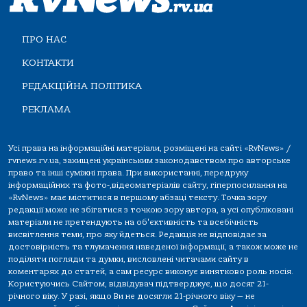
ПРО НАС
КОНТАКТИ
РЕДАКЦІЙНА ПОЛІТИКА
РЕКЛАМА
Усі права на інформаційні матеріали, розміщені на сайті «RvNews» /
rvnews.rv.ua, захищені українським законодавством про авторське
право та інші суміжні права. При використанні, передруку
інформаційних та фото-,відеоматеріалів сайту, гіперпосилання на
«RvNews» має міститися в першому абзаці тексту. Точка зору
редакції може не збігатися з точкою зору автора, а усі опубліковані
матеріали не претендують на об'єктивність та всебічність
висвітлення теми, про яку йдеться. Редакція не відповідає за
достовірність та тлумачення наведеної інформації, а також може не
поділяти погляди та думки, висловлені читачами сайту в
коментарях до статей, а сам ресурс виконує винятково роль носія.
Користуючись Сайтом, відвідувач підтверджує, що досяг 21-
річного віку. У разі, якщо Ви не досягли 21-річного віку — не