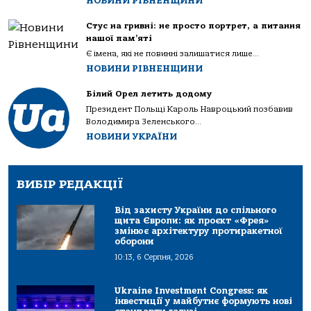
НОВИНИ РІВНЕНЩИНИ
Стус на гривні: не просто портрет, а питання
нашої пам’яті
Є імена, які не повинні залишатися лише...
НОВИНИ РІВНЕНЩИНИ
Білий Орел летить додому
Президент Польщі Кароль Навроцький позбавив
Володимира Зеленського...
НОВИНИ УКРАЇНИ
ВИБІР РЕДАКЦІЇ
Від захисту України до спільного
щита Європи: як проєкт «Фрея»
змінює архітектуру протиракетної
оборони
10:13, 6 Серпня, 2026
Ukraine Investment Congress: як
інвестиції у майбутнє формують нові