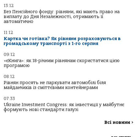
13:12
Без Пенсійного фонду: рівняни, які мають право на
виплату до Дня Незалежності, отримають її
автоматично
11:12
Картка чи готівка? Як рівняни розраховуються в
громадському транспорті з 1-го серпня
09:12
«єКнига»: як 18-річним рівнянам скористатися цією
програмою
08:12
Рівнян просять не паркувати автомобілі біля
майданчиків із сміттєвими контейнерами
07:33
Ukraine Investment Congress: як інвестиції у майбутнє
формують нові стандарти галузі
Всі новини
>