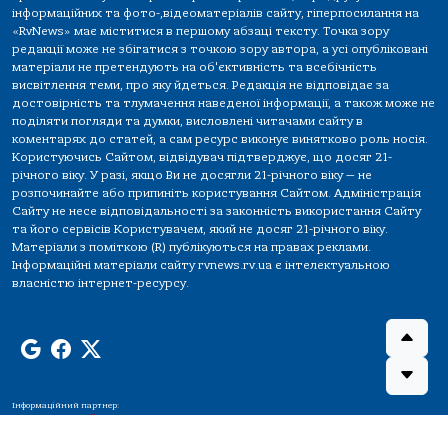
інформаційних та фото-,відеоматеріалів сайту, гіперпосилання на
«RvNews» має міститися в першому абзаці тексту. Точка зору
редакції може не збігатися з точкою зору автора, а усі опубліковані
матеріали не претендують на об'єктивність та всебічність
висвітлення теми, про яку йдеться. Редакція не відповідає за
достовірність та тлумачення наведеної інформації, а також може не
поділяти погляди та думки, висловлені читачами сайту в
коментарях до статей, а сам ресурс виконує винятково роль носія.
Користуючись Сайтом, відвідувач підтверджує, що досяг 21-
річного віку. У разі, якщо Ви не досягли 21-річного віку — не
розпочинайте або припиніть користування Сайтом. Адміністрація
Сайту не несе відповідальності за законність використання Сайту
та його сервісів Користувачем, який не досяг 21-річного віку.
Матеріали з поміткою (R) публікуються на правах реклами.
Інформаційні матеріали сайту rvnews.rv.ua є інтелектуальною
власністю інтернет-ресурсу.
Інформаційний партнер: