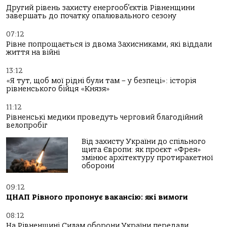
Другий рівень захисту енергооб’єктів Рівненщини
завершать до початку опалювального сезону
07:12
Рівне попрощається із двома Захисниками, які віддали
життя на війні
13:12
«Я тут, щоб мої рідні були там – у безпеці»: історія
рівненського бійця «Князя»
11:12
Рівненські медики проведуть черговий благодійний
велопробіг
Від захисту України до спільного
щита Європи: як проєкт «Фрея»
змінює архітектуру протиракетної
оборони
09:12
ЦНАП Рівного пропонує вакансію: які вимоги
08:12
На Рівненщині Силам оборони України передали