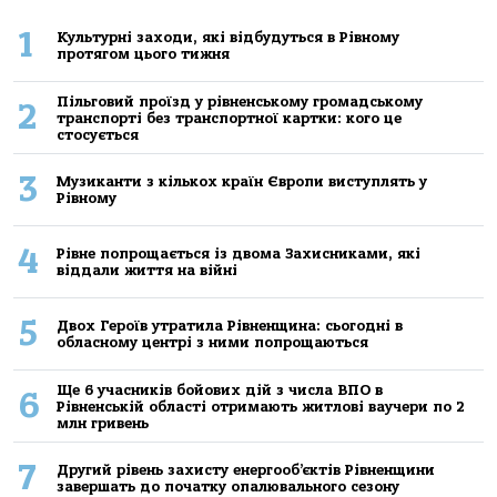
1
Культурні заходи, які відбудуться в Рівному
протягом цього тижня
Пільговий проїзд у рівненському громадському
2
транспорті без транспортної картки: кого це
стосується
3
Музиканти з кількох країн Європи виступлять у
Рівному
4
Рівне попрощається із двома Захисниками, які
віддали життя на війні
5
Двох Героїв утратила Рівненщина: сьогодні в
обласному центрі з ними попрощаються
Ще 6 учасників бойових дій з числа ВПО в
6
Рівненській області отримають житлові ваучери по 2
млн гривень
7
Другий рівень захисту енергооб’єктів Рівненщини
завершать до початку опалювального сезону