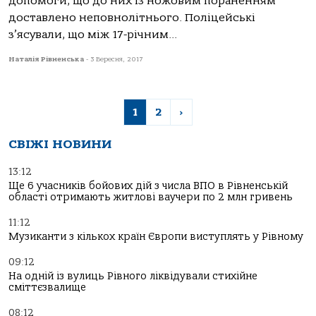
допомоги, що до них із ножовим пораненням
доставлено неповнолітнього. Поліцейські
з’ясували, що між 17-річним...
Наталія Рівненська
-
3 Вересня, 2017
1
2
›
СВІЖІ НОВИНИ
13:12
Ще 6 учасників бойових дій з числа ВПО в Рівненській
області отримають житлові ваучери по 2 млн гривень
11:12
Музиканти з кількох країн Європи виступлять у Рівному
09:12
На одній із вулиць Рівного ліквідували стихійне
сміттєзвалище
08:12