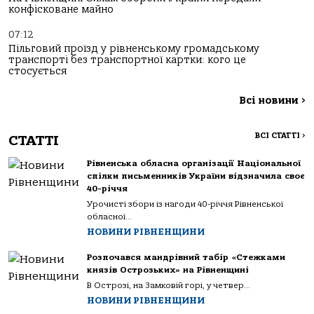
конфісковане майно
07:12
Пільговий проїзд у рівненському громадському
транспорті без транспортної картки: кого це
стосується
Всі новини
>
ВСІ СТАТТІ
>
СТАТТІ
Рівненська обласна організації Національної
спілки письменників України відзначила своє
40-річчя
Урочисті збори із нагоди 40-річчя Рівненської
обласної...
НОВИНИ РІВНЕНЩИНИ
Розпочався мандрівний табір «Стежками
князів Острозьких» на Рівненщині
В Острозі, на Замковій горі, у четвер...
НОВИНИ РІВНЕНЩИНИ