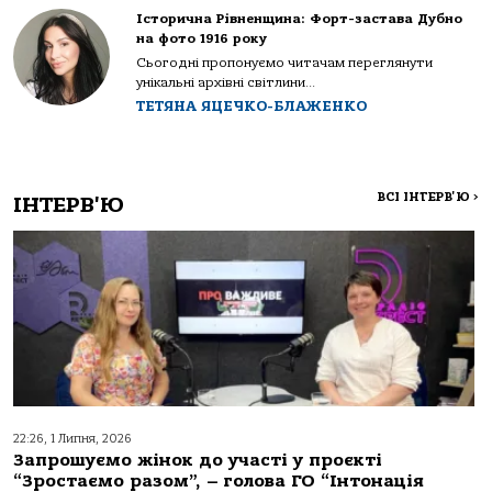
Історична Рівненщина: Форт-застава Дубно
на фото 1916 року
Сьогодні пропонуємо читачам переглянути
унікальні архівні світлини...
ТЕТЯНА ЯЦЕЧКО-БЛАЖЕНКО
ВСІ ІНТЕРВ'Ю
>
ІНТЕРВ'Ю
22:26, 1 Липня, 2026
Запрошуємо жінок до участі у проєкті
“Зростаємо разом”, – голова ГО “Інтонація