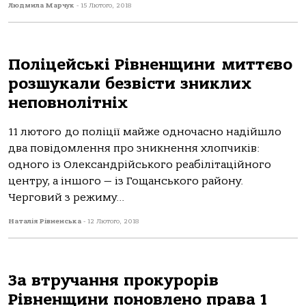
Людмила Марчук
-
15 Лютого, 2018
Поліцейські Рівненщини миттєво
розшукали безвісти зниклих
неповнолітніх
11 лютого до поліції майже одночасно надійшло
два повідомлення про зникнення хлопчиків:
одного із Олександрійського реабілітаційного
центру, а іншого — із Гощанського району.
Черговий з режиму...
Наталія Рівненська
-
12 Лютого, 2018
За втручання прокурорів
Рівненщини поновлено права 1