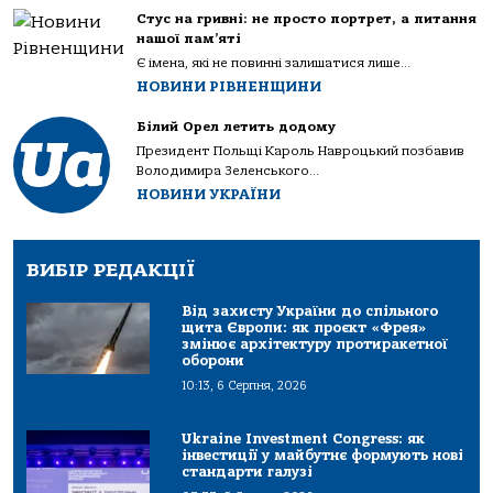
Стус на гривні: не просто портрет, а питання
нашої пам’яті
Є імена, які не повинні залишатися лише...
НОВИНИ РІВНЕНЩИНИ
Білий Орел летить додому
Президент Польщі Кароль Навроцький позбавив
Володимира Зеленського...
НОВИНИ УКРАЇНИ
ВИБІР РЕДАКЦІЇ
Від захисту України до спільного
щита Європи: як проєкт «Фрея»
змінює архітектуру протиракетної
оборони
10:13, 6 Серпня, 2026
Ukraine Investment Congress: як
інвестиції у майбутнє формують нові
стандарти галузі