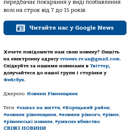
передбачає покарання у виді позбавлення
волі на строк від 7 до 15 років.
Читайте нас у Google News
Хочете повідомити нам свою новину? Пишіть
на електронну адресу
rvnews.rv.ua@gmail.com
.
Слідкуйте за нашими новинами в
Твіттер
,
долучайтеся до нашої групи і сторінки у
Фейсбук
.
Джерело:
Новини Рівненщини
Теги:
#замах на життя
,
#Корецький район
,
#новини рівненщини
,
#новини рівного
,
#рівне
,
#рівненські новини
,
#умисне вбивство
СВІЖІ НОВИНИ