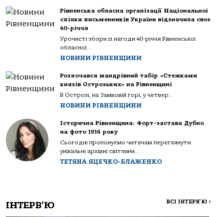
Рівненська обласна організації Національної
спілки письменників України відзначила своє
40-річчя
Урочисті збори із нагоди 40-річчя Рівненської
обласної...
НОВИНИ РІВНЕНЩИНИ
Розпочався мандрівний табір «Стежками
князів Острозьких» на Рівненщині
В Острозі, на Замковій горі, у четвер...
НОВИНИ РІВНЕНЩИНИ
Історична Рівненщина: Форт-застава Дубно
на фото 1916 року
Сьогодні пропонуємо читачам переглянути
унікальні архівні світлини...
ТЕТЯНА ЯЦЕЧКО-БЛАЖЕНКО
ВСІ ІНТЕРВ'Ю
>
ІНТЕРВ'Ю