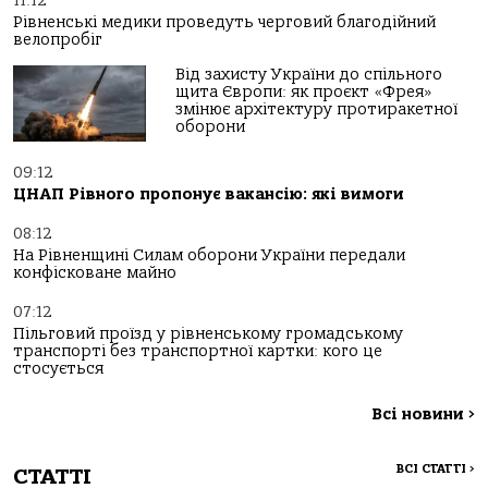
11:12
Рівненські медики проведуть черговий благодійний
велопробіг
Від захисту України до спільного
щита Європи: як проєкт «Фрея»
змінює архітектуру протиракетної
оборони
09:12
ЦНАП Рівного пропонує вакансію: які вимоги
08:12
На Рівненщині Силам оборони України передали
конфісковане майно
07:12
Пільговий проїзд у рівненському громадському
транспорті без транспортної картки: кого це
стосується
Всі новини
>
ВСІ СТАТТІ
>
СТАТТІ