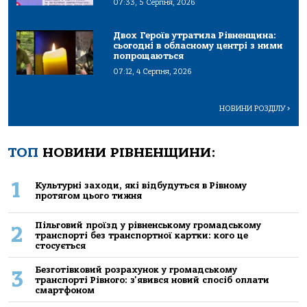
07:33, 5 Серпня, 2026
Двох Героїв утратила Рівненщина:
сьогодні в обласному центрі з ними
попрощаються
07:12, 4 Серпня, 2026
НОВИНИ РОЗДІЛУ
>
ТОП
НОВИНИ РІВНЕНЩИНИ:
1
Культурні заходи, які відбудуться в Рівному
протягом цього тижня
Пільговий проїзд у рівненському громадському
2
транспорті без транспортної картки: кого це
стосується
Безготівковий розрахунок у громадському
3
транспорті Рівного: з'явився новий спосіб оплати
смартфоном