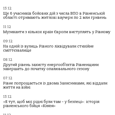
13:12
Ще 6 учасників бойових дій з числа ВПО в Рівненській
області отримають житлові ваучери по 2 млн гривень
11:12
Музиканти з кількох країн Європи виступлять у Рівному
09:12
На одній із вулиць Рівного ліквідували стихійне
сміттєзвалище
08:12
Другий рівень захисту енергооб’єктів Рівненщини
завершать до початку опалювального сезону
07:12
Рівне попрощається із двома Захисниками, які віддали
життя на війні
13:12
«Я тут, щоб мої рідні були там – у безпеці»: історія
рівненського бійця «Князя»