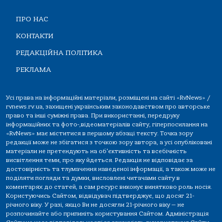
ПРО НАС
КОНТАКТИ
РЕДАКЦІЙНА ПОЛІТИКА
РЕКЛАМА
Усі права на інформаційні матеріали, розміщені на сайті «RvNews» /
rvnews.rv.ua, захищені українським законодавством про авторське
право та інші суміжні права. При використанні, передруку
інформаційних та фото-,відеоматеріалів сайту, гіперпосилання на
«RvNews» має міститися в першому абзаці тексту. Точка зору
редакції може не збігатися з точкою зору автора, а усі опубліковані
матеріали не претендують на об'єктивність та всебічність
висвітлення теми, про яку йдеться. Редакція не відповідає за
достовірність та тлумачення наведеної інформації, а також може не
поділяти погляди та думки, висловлені читачами сайту в
коментарях до статей, а сам ресурс виконує винятково роль носія.
Користуючись Сайтом, відвідувач підтверджує, що досяг 21-
річного віку. У разі, якщо Ви не досягли 21-річного віку — не
розпочинайте або припиніть користування Сайтом. Адміністрація