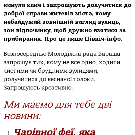
кинули клич і
запрошу
ють долучитися до
доброї справи
жителів міста
, кому
небайдужий зовнішній вигляд
вулиць,
зон відпочинку
,
щоб дружно взятися за
прибирання
.
Про це
пише Північ-інфо.
Безпосередньо Молодіжна рада Вараша
запрошує тих, кому не все одно, ходити
чистими чи брудними вулицями,
долучитися до весняної толоки.
Запрошують креативно:
Ми маємо для тебе дві
новини:
Чарівної феї, яка