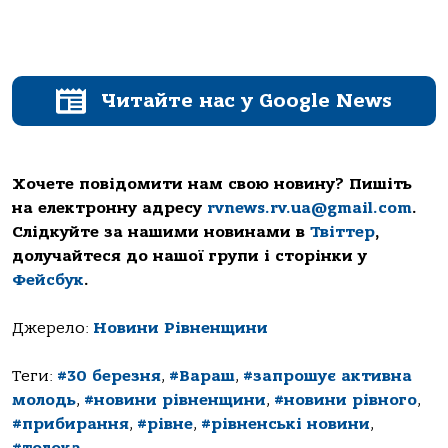
Читайте нас у Google News
Хочете повідомити нам свою новину? Пишіть
на електронну адресу
rvnews.rv.ua@gmail.com
.
Слідкуйте за нашими новинами в
Твіттер
,
долучайтеся до нашої групи і сторінки у
Фейсбук
.
Джерело:
Новини Рівненщини
Теги:
#30 березня
,
#Вараш
,
#запрошує активна
молодь
,
#новини рівненщини
,
#новини рівного
,
#прибирання
,
#рівне
,
#рівненські новини
,
#толока