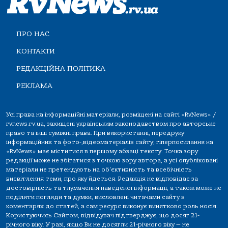
ПРО НАС
КОНТАКТИ
РЕДАКЦІЙНА ПОЛІТИКА
РЕКЛАМА
Усі права на інформаційні матеріали, розміщені на сайті «RvNews» /
rvnews.rv.ua, захищені українським законодавством про авторське
право та інші суміжні права. При використанні, передруку
інформаційних та фото-,відеоматеріалів сайту, гіперпосилання на
«RvNews» має міститися в першому абзаці тексту. Точка зору
редакції може не збігатися з точкою зору автора, а усі опубліковані
матеріали не претендують на об'єктивність та всебічність
висвітлення теми, про яку йдеться. Редакція не відповідає за
достовірність та тлумачення наведеної інформації, а також може не
поділяти погляди та думки, висловлені читачами сайту в
коментарях до статей, а сам ресурс виконує винятково роль носія.
Користуючись Сайтом, відвідувач підтверджує, що досяг 21-
річного віку. У разі, якщо Ви не досягли 21-річного віку — не