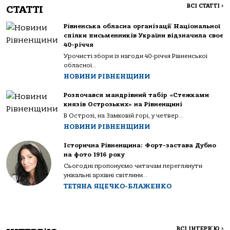
ВСІ СТАТТІ
>
СТАТТІ
Рівненська обласна організації Національної
спілки письменників України відзначила своє
40-річчя
Урочисті збори із нагоди 40-річчя Рівненської
обласної...
НОВИНИ РІВНЕНЩИНИ
Розпочався мандрівний табір «Стежками
князів Острозьких» на Рівненщині
В Острозі, на Замковій горі, у четвер...
НОВИНИ РІВНЕНЩИНИ
Історична Рівненщина: Форт-застава Дубно
на фото 1916 року
Сьогодні пропонуємо читачам переглянути
унікальні архівні світлини...
ТЕТЯНА ЯЦЕЧКО-БЛАЖЕНКО
ВСІ ІНТЕРВ'Ю
>