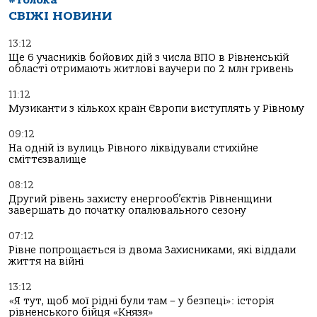
СВІЖІ НОВИНИ
13:12
Ще 6 учасників бойових дій з числа ВПО в Рівненській
області отримають житлові ваучери по 2 млн гривень
11:12
Музиканти з кількох країн Європи виступлять у Рівному
09:12
На одній із вулиць Рівного ліквідували стихійне
сміттєзвалище
08:12
Другий рівень захисту енергооб’єктів Рівненщини
завершать до початку опалювального сезону
07:12
Рівне попрощається із двома Захисниками, які віддали
життя на війні
13:12
«Я тут, щоб мої рідні були там – у безпеці»: історія
рівненського бійця «Князя»