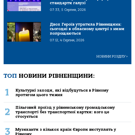
стандарти галузі
07:33, 5 Серпня, 2026
Двох Героїв утратила Рівненщина:
сьогодні в обласному центрі з ними
попрощаються
07:12, 4 Серпня, 2026
НОВИНИ РОЗДІЛУ
>
ТОП
НОВИНИ РІВНЕНЩИНИ:
1
Культурні заходи, які відбудуться в Рівному
протягом цього тижня
Пільговий проїзд у рівненському громадському
2
транспорті без транспортної картки: кого це
стосується
3
Музиканти з кількох країн Європи виступлять у
Рівному