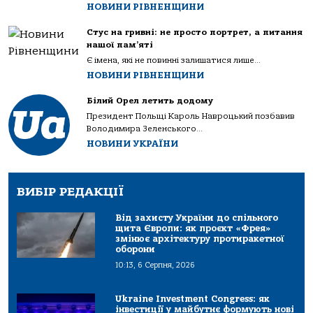
НОВИНИ РІВНЕНЩИНИ
Стус на гривні: не просто портрет, а питання
нашої пам’яті
Є імена, які не повинні залишатися лише...
НОВИНИ РІВНЕНЩИНИ
Білий Орел летить додому
Президент Польщі Кароль Навроцький позбавив
Володимира Зеленського...
НОВИНИ УКРАЇНИ
ВИБІР РЕДАКЦІЇ
Від захисту України до спільного
щита Європи: як проєкт «Фрея»
змінює архітектуру протиракетної
оборони
10:13, 6 Серпня, 2026
Ukraine Investment Congress: як
інвестиції у майбутнє формують нові