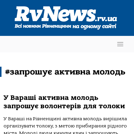
#запрошує активна молодь
У Вараші активна молодь
запрошує волонтерів для толоки
У Вараші на Рівненщині активна молодь вирішила
організувати толоку, з метою прибирання рідного
міста. Молоді люди кинули клич і запрошують