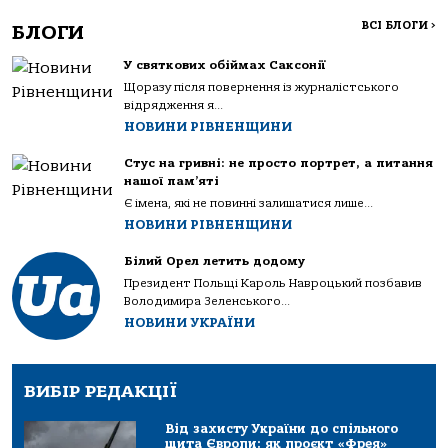
ВСІ БЛОГИ
>
БЛОГИ
У святкових обіймах Саксонії
Щоразу після повернення із журналістського
відрядження я...
НОВИНИ РІВНЕНЩИНИ
Стус на гривні: не просто портрет, а питання
нашої пам’яті
Є імена, які не повинні залишатися лише...
НОВИНИ РІВНЕНЩИНИ
Білий Орел летить додому
Президент Польщі Кароль Навроцький позбавив
Володимира Зеленського...
НОВИНИ УКРАЇНИ
ВИБІР РЕДАКЦІЇ
Від захисту України до спільного
щита Європи: як проєкт «Фрея»