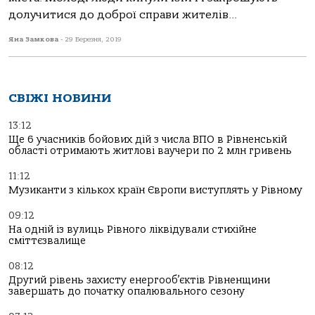
долучитися до доброї справи жителів...
Яна Замкова
-
29 Березня, 2019
СВІЖІ НОВИНИ
13:12
Ще 6 учасників бойових дій з числа ВПО в Рівненській
області отримають житлові ваучери по 2 млн гривень
11:12
Музиканти з кількох країн Європи виступлять у Рівному
09:12
На одній із вулиць Рівного ліквідували стихійне
сміттєзвалище
08:12
Другий рівень захисту енергооб’єктів Рівненщини
завершать до початку опалювального сезону