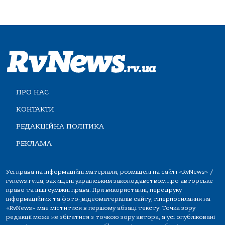
ПРО НАС
КОНТАКТИ
РЕДАКЦІЙНА ПОЛІТИКА
РЕКЛАМА
Усі права на інформаційні матеріали, розміщені на сайті «RvNews» /
rvnews.rv.ua, захищені українським законодавством про авторське
право та інші суміжні права. При використанні, передруку
інформаційних та фото-,відеоматеріалів сайту, гіперпосилання на
«RvNews» має міститися в першому абзаці тексту. Точка зору
редакції може не збігатися з точкою зору автора, а усі опубліковані