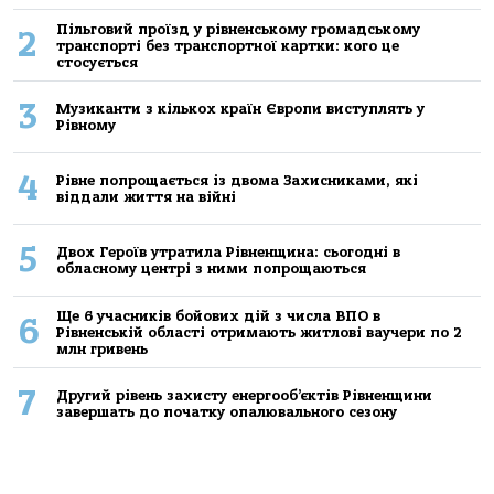
Пільговий проїзд у рівненському громадському
2
транспорті без транспортної картки: кого це
стосується
3
Музиканти з кількох країн Європи виступлять у
Рівному
4
Рівне попрощається із двома Захисниками, які
віддали життя на війні
5
Двох Героїв утратила Рівненщина: сьогодні в
обласному центрі з ними попрощаються
Ще 6 учасників бойових дій з числа ВПО в
6
Рівненській області отримають житлові ваучери по 2
млн гривень
7
Другий рівень захисту енергооб’єктів Рівненщини
завершать до початку опалювального сезону