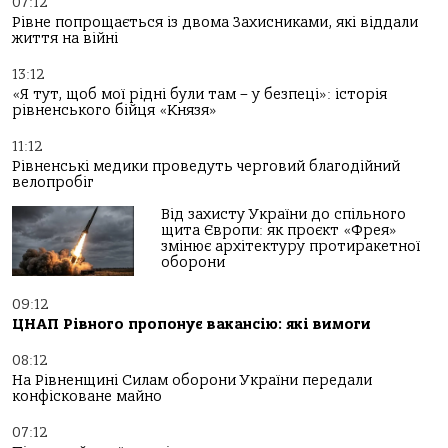
07:12
Рівне попрощається із двома Захисниками, які віддали
життя на війні
13:12
«Я тут, щоб мої рідні були там – у безпеці»: історія
рівненського бійця «Князя»
11:12
Рівненські медики проведуть черговий благодійний
велопробіг
Від захисту України до спільного
щита Європи: як проєкт «Фрея»
змінює архітектуру протиракетної
оборони
09:12
ЦНАП Рівного пропонує вакансію: які вимоги
08:12
На Рівненщині Силам оборони України передали
конфісковане майно
07:12