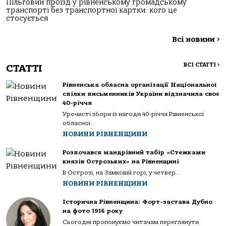
Пільговий проїзд у рівненському громадському
транспорті без транспортної картки: кого це
стосується
Всі новини
>
ВСІ СТАТТІ
>
СТАТТІ
Рівненська обласна організації Національної
спілки письменників України відзначила своє
40-річчя
Урочисті збори із нагоди 40-річчя Рівненської
обласної...
НОВИНИ РІВНЕНЩИНИ
Розпочався мандрівний табір «Стежками
князів Острозьких» на Рівненщині
В Острозі, на Замковій горі, у четвер...
НОВИНИ РІВНЕНЩИНИ
Історична Рівненщина: Форт-застава Дубно
на фото 1916 року
Сьогодні пропонуємо читачам переглянути