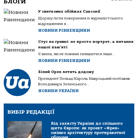
БЛОГИ
У святкових обіймах Саксонії
Щоразу після повернення із журналістського
відрядження я...
НОВИНИ РІВНЕНЩИНИ
Стус на гривні: не просто портрет, а питання
нашої пам’яті
Є імена, які не повинні залишатися лише...
НОВИНИ РІВНЕНЩИНИ
Білий Орел летить додому
Президент Польщі Кароль Навроцький позбавив
Володимира Зеленського...
НОВИНИ УКРАЇНИ
ВИБІР РЕДАКЦІЇ
Від захисту України до спільного
щита Європи: як проєкт «Фрея»
змінює архітектуру протиракетної
оборони