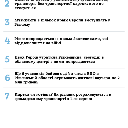
2
транспорті без транспортної картки: кого це
стосується
3
Музиканти з кількох країн Європи виступлять у
Рівному
4
Рівне попрощається із двома Захисниками, які
віддали життя на війні
5
Двох Героїв утратила Рівненщина: сьогодні в
обласному центрі з ними попрощаються
Ще 6 учасників бойових дій з числа ВПО в
6
Рівненській області отримають житлові ваучери по 2
млн гривень
7
Картка чи готівка? Як рівняни розраховуються в
громадському транспорті з 1-го серпня