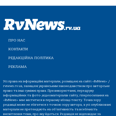
ПРО НАС
КОНТАКТИ
РЕДАКЦІЙНА ПОЛІТИКА
РЕКЛАМА
Усі права на інформаційні матеріали, розміщені на сайті «RvNews» /
rvnews.rv.ua, захищені українським законодавством про авторське
право та інші суміжні права. При використанні, передруку
інформаційних та фото-,відеоматеріалів сайту, гіперпосилання на
«RvNews» має міститися в першому абзаці тексту. Точка зору
редакції може не збігатися з точкою зору автора, а усі опубліковані
матеріали не претендують на об'єктивність та всебічність
висвітлення теми, про яку йдеться. Редакція не відповідає за