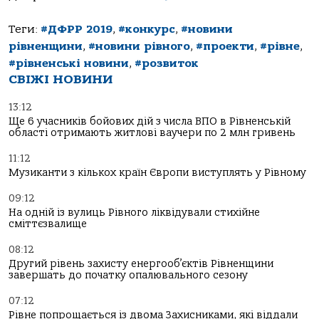
Теги:
#ДФРР 2019
,
#конкурс
,
#новини
рівненщини
,
#новини рівного
,
#проекти
,
#рівне
,
#рівненські новини
,
#розвиток
СВІЖІ НОВИНИ
13:12
Ще 6 учасників бойових дій з числа ВПО в Рівненській
області отримають житлові ваучери по 2 млн гривень
11:12
Музиканти з кількох країн Європи виступлять у Рівному
09:12
На одній із вулиць Рівного ліквідували стихійне
сміттєзвалище
08:12
Другий рівень захисту енергооб’єктів Рівненщини
завершать до початку опалювального сезону
07:12
Рівне попрощається із двома Захисниками, які віддали