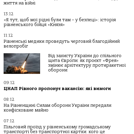
життя на війні
13:12
«Я тут, щоб мої рідні були там – у безпеці»: історія
рівненського бійця «Князя»
11:12
Рівненські медики проведуть черговий благодійний
велопробіг
Від захисту України до спільного
щита Європи: як проєкт «Фрея»
змінює архітектуру протиракетної
оборони
09:12
ЦНАП Рівного пропонує вакансію: які вимоги
08:12
На Рівненщині Силам оборони України передали
конфісковане майно
07:12
Пільговий проїзд у рівненському громадському
транспорті без транспортної картки: кого це