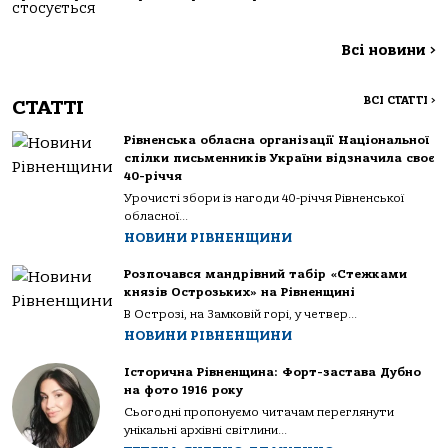
стосується
Всі новини
>
ВСІ СТАТТІ
>
СТАТТІ
Рівненська обласна організації Національної
спілки письменників України відзначила своє
40-річчя
Урочисті збори із нагоди 40-річчя Рівненської
обласної...
НОВИНИ РІВНЕНЩИНИ
Розпочався мандрівний табір «Стежками
князів Острозьких» на Рівненщині
В Острозі, на Замковій горі, у четвер...
НОВИНИ РІВНЕНЩИНИ
Історична Рівненщина: Форт-застава Дубно
на фото 1916 року
Сьогодні пропонуємо читачам переглянути
унікальні архівні світлини...