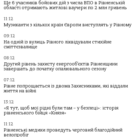
Ще 6 учасників бойових дій з числа ВПО в Рівненській
області отримають житлові ваучери по 2 млн гривень
11:12
Музиканти з кількох країн Європи виступлять у Рівному
09:12
На одній із вулиць Рівного ліквідували стихійне
сміттєзвалище
08:12
Другий рівень захисту енергооб’єктів Рівненщини
завершать до початку опалювального сезону
07:12
Рівне попрощається із двома Захисниками, які віддали
життя на війні
13:12
«Я тут, щоб мої рідні були там – у безпеці»: історія
рівненського бійця «Князя»
11:12
Рівненські медики проведуть черговий благодійний
велопробіг