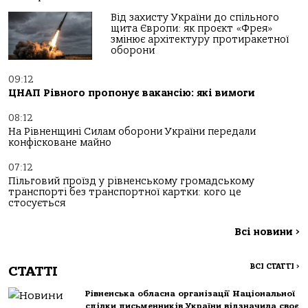
Від захисту України до спільного
щита Європи: як проєкт «Фрея»
змінює архітектуру протиракетної
оборони
09:12
ЦНАП Рівного пропонує вакансію: які вимоги
08:12
На Рівненщині Силам оборони України передали
конфісковане майно
07:12
Пільговий проїзд у рівненському громадському
транспорті без транспортної картки: кого це
стосується
Всі новини
>
ВСІ СТАТТІ
>
СТАТТІ
Рівненська обласна організації Національної
спілки письменників України відзначила своє