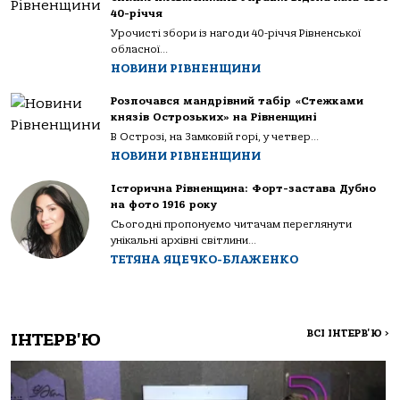
40-річчя
Урочисті збори із нагоди 40-річчя Рівненської
обласної...
НОВИНИ РІВНЕНЩИНИ
Розпочався мандрівний табір «Стежками
князів Острозьких» на Рівненщині
В Острозі, на Замковій горі, у четвер...
НОВИНИ РІВНЕНЩИНИ
Історична Рівненщина: Форт-застава Дубно
на фото 1916 року
Сьогодні пропонуємо читачам переглянути
унікальні архівні світлини...
ТЕТЯНА ЯЦЕЧКО-БЛАЖЕНКО
ВСІ ІНТЕРВ'Ю
>
ІНТЕРВ'Ю