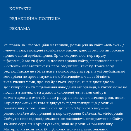
КОНТАКТИ
РЕДАКЦІЙНА ПОЛІТИКА
РЕКЛАМА
Усі права на інформаційні матеріали, розміщені на сайті «RvNews» /
rvnews.rv.ua, захищені українським законодавством про авторське
право та інші суміжні права. При використанні, передруку
інформаційних та фото-,відеоматеріалів сайту, гіперпосилання на
«RvNews» має міститися в першому абзаці тексту. Точка зору
редакції може не збігатися з точкою зору автора, а усі опубліковані
матеріали не претендують на об'єктивність та всебічність
висвітлення теми, про яку йдеться. Редакція не відповідає за
достовірність та тлумачення наведеної інформації, а також може не
поділяти погляди та думки, висловлені читачами сайту в
коментарях до статей, а сам ресурс виконує винятково роль носія.
Користуючись Сайтом, відвідувач підтверджує, що досяг 21-
річного віку. У разі, якщо Ви не досягли 21-річного віку — не
розпочинайте або припиніть користування Сайтом. Адміністрація
Сайту не несе відповідальності за законність використання Сайту
та його сервісів Користувачем, який не досяг 21-річного віку.
Матеріали з поміткою (R) публікуються на правах реклами.