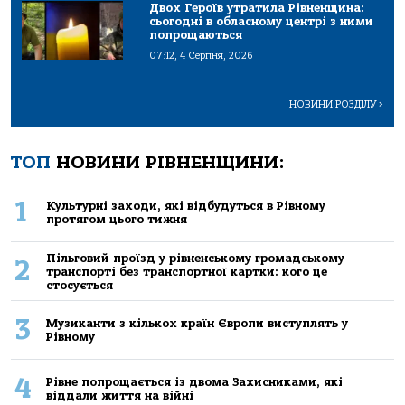
Двох Героїв утратила Рівненщина:
сьогодні в обласному центрі з ними
попрощаються
07:12, 4 Серпня, 2026
НОВИНИ РОЗДІЛУ
>
ТОП
НОВИНИ РІВНЕНЩИНИ:
1
Культурні заходи, які відбудуться в Рівному
протягом цього тижня
Пільговий проїзд у рівненському громадському
2
транспорті без транспортної картки: кого це
стосується
3
Музиканти з кількох країн Європи виступлять у
Рівному
4
Рівне попрощається із двома Захисниками, які
віддали життя на війні