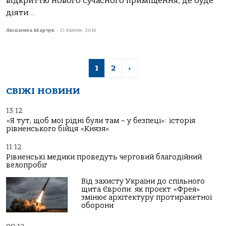
відкриттю нового сучасного приміщення, де буде
діяти...
Людмила Марчук
-
21 Квітня, 2019
1
2
›
СВІЖІ НОВИНИ
13:12
«Я тут, щоб мої рідні були там – у безпеці»: історія
рівненського бійця «Князя»
11:12
Рівненські медики проведуть черговий благодійний
велопробіг
Від захисту України до спільного
щита Європи: як проєкт «Фрея»
змінює архітектуру протиракетної
оборони