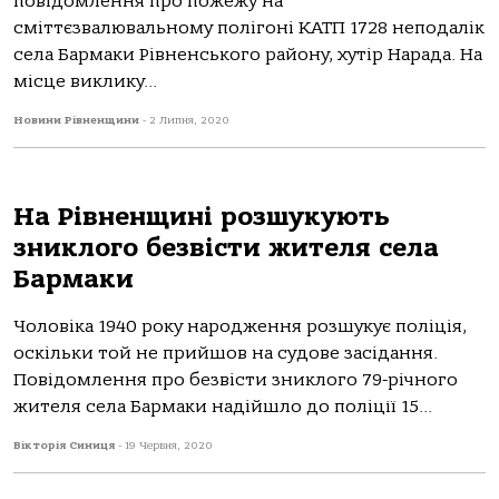
повідомлення про пожежу на
сміттєзвалювальному полігоні КАТП 1728 неподалік
села Бармаки Рівненського району, хутір Нарада. На
місце виклику...
Новини Рівненщини
-
2 Липня, 2020
На Рівненщині розшукують
зниклого безвісти жителя села
Бармаки
Чоловіка 1940 року народження розшукує поліція,
оскільки той не прийшов на судове засідання.
Повідомлення про безвісти зниклого 79-річного
жителя села Бармаки надійшло до поліції 15...
Вікторія Синиця
-
19 Червня, 2020