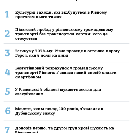
1
Культурні заходи, які відбудуться в Рівному
протягом цього тижня
Пільговий проїзд у рівненському громадському
2
транспорті без транспортної картки: кого це
стосується
3
Загинув у 2024-му: Рівне проведе в останню дорогу
Героя, який поліг на війні
Безготівковий розрахунок у громадському
4
транспорті Рівного: з'явився новий спосіб оплати
смартфоном
5
У Рівненській області шукають житло для
евакуйованих
6
Монети, яким понад 100 років, з'явилися в
Дубенському замку
7
Донорів першої та другої груп крові шукають на
Рівненщині