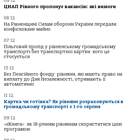
09:12
ЦНАП Рівного пропонує вакансію: які вимоги
08:12
На Рівненщині Силам оборони України передали
конфісковане майно
07:12
Пільговий проїзд у рівненському громадському
транспорті без транспортної картки: кого це
стосується
13:12
Без Пенсійного фонду: рівняни, які мають право на
виплату до Дня Незалежності, отримають її
автоматично
11:12
Картка чи готівка? Як рівняни розраховуються в
громадському транспорті з 1-го серпня
09:12
«єКнига»: як 18-річним рівнянам скористатися цією
програмою