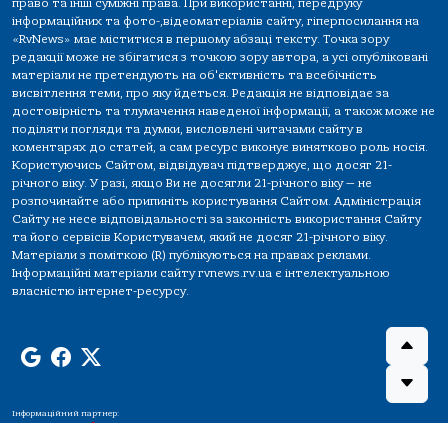
право та інші суміжні права. При використанні, передруку
інформаційних та фото-,відеоматеріалів сайту, гіперпосилання на
«RvNews» має міститися в першому абзаці тексту. Точка зору
редакції може не збігатися з точкою зору автора, а усі опубліковані
матеріали не претендують на об'єктивність та всебічність
висвітлення теми, про яку йдеться. Редакція не відповідає за
достовірність та тлумачення наведеної інформації, а також може не
поділяти погляди та думки, висловлені читачами сайту в
коментарях до статей, а сам ресурс виконує винятково роль носія.
Користуючись Сайтом, відвідувач підтверджує, що досяг 21-
річного віку. У разі, якщо Ви не досягли 21-річного віку — не
розпочинайте або припиніть користування Сайтом. Адміністрація
Сайту не несе відповідальності за законність використання Сайту
та його сервісів Користувачем, який не досяг 21-річного віку.
Матеріали з поміткою (R) публікуються на правах реклами.
Інформаційні матеріали сайту rvnews.rv.ua є інтелектуальною
власністю інтернет-ресурсу.
Інформаційний партнер: