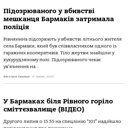
Підозрюваного у вбивстві
мешканця Бармаків затримала
поліція
Рівнянина підозрюють у вбивстві літнього жителя
села Бармаки, який був співвласником одного із
гаражних кооперативів. Тіло жертви знайшли у
кукурудзяному полі. Підозрюваного чекає
ув’язнення на...
Вікторія Синиця
-
17 Липня, 2020
У Бармаках біля Рівного горіло
сміттєзвалище (ВІДЕО)
Другого липня о 15:35 на спецлінію “101” надійшло