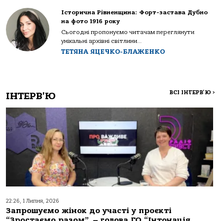
Історична Рівненщина: Форт-застава Дубно
на фото 1916 року
Сьогодні пропонуємо читачам переглянути
унікальні архівні світлини...
ТЕТЯНА ЯЦЕЧКО-БЛАЖЕНКО
ВСІ ІНТЕРВ'Ю
>
ІНТЕРВ'Ю
22:26, 1 Липня, 2026
Запрошуємо жінок до участі у проєкті
“Зростаємо разом”, – голова ГО “Інтонація