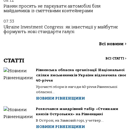
08:12
Рівнян просять не паркувати автомобілі біля
майданчиків із сміттєвими контейнерами
07:33
Ukraine Investment Congress: як інвестиції у майбутнє
формують нові стандарти галузі
Всі новини
>
ВСІ СТАТТІ
>
СТАТТІ
Рівненська обласна організації Національної
спілки письменників України відзначила своє
40-річчя
Урочисті збори із нагоди 40-річчя Рівненської
обласної...
НОВИНИ РІВНЕНЩИНИ
Розпочався мандрівний табір «Стежками
князів Острозьких» на Рівненщині
В Острозі, на Замковій горі, у четвер...
НОВИНИ РІВНЕНЩИНИ