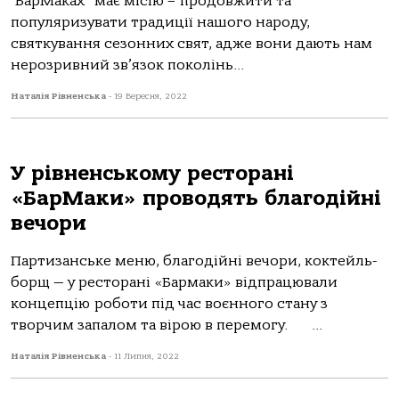
“БарМаках” має місію – продовжити та
популяризувати традиції нашого народу,
святкування сезонних свят, адже вони дають нам
нерозривний зв’язок поколінь...
Наталія Рівненська
-
19 Вересня, 2022
У рівненському ресторані
«БарМаки» проводять благодійні
вечори
Партизанське меню, благодійні вечори, коктейль-
борщ — у ресторані «Бармаки» відпрацювали
концепцію роботи під час воєнного стану з
творчим запалом та вірою в перемогу. ...
Наталія Рівненська
-
11 Липня, 2022