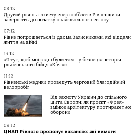
08:12
Другий рівень захисту енергооб’єктів Рівненщини
завершать до початку опалювального сезону
07:12
Рівне попрощається із двома Захисниками, які віддали
життя на війні
13:12
«Я тут, щоб мої рідні були там – у безпеці»: історія
рівненського бійця «Князя»
11:12
Рівненські медики проведуть черговий благодійний
велопробіг
Від захисту України до спільного
щита Європи: як проєкт «Фрея»
змінює архітектуру протиракетної
оборони
09:12
ЦНАП Рівного пропонує вакансію: які вимоги