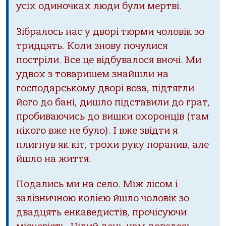
усіх одиночках люди були мертві.
Зібралось нас у дворі тюрми чоловік зо
тридцять. Коли знову почулися
постріли. Все це відбувалося вночі. Ми
удвох з товаришем знайшли на
господарському дворі воза, підтягли
його до бані, дишло підставили до грат,
пробиваючись до вишки охоронців (там
нікого вже не було). І вже звідти я
плигнув як кіт, трохи руку поранив, але
йшло на життя.
Подались ми на село. Між лісом і
залізничною колією йшло чоловік зо
двадцять енкаведистів, прочісуючи