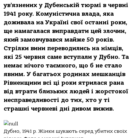
ув’язнених у Дубенській тюрмі в червні
1941 року. Комуністична влада, яка
доживала на Україні свої останні роки,
ще намагалася виправдати цей злочин,
який замовчувався майже 50 років.
Стрілки вини переводились на німців,
які 25 червня саме вступали у Дубно. Та
немає нічого таємного, що б не стало
явним. У багатьох родинах мешканців
Рівненщини всі ці роки ятрилася рана
від втрати близьких людей і жорстокої
несправедливості до тих, хто у ті
страшні червневі дні дивом вижив.
Дубно, 1941 р. Жінки шукають серед убитих своїх