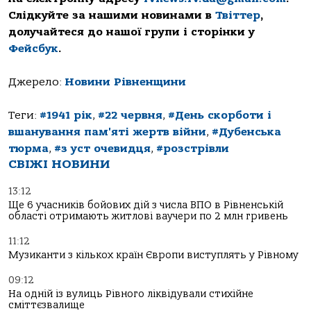
Слідкуйте за нашими новинами в
Твіттер
,
долучайтеся до нашої групи і сторінки у
Фейсбук
.
Джерело:
Новини Рівненщини
Теги:
#1941 рік
,
#22 червня
,
#День скорботи і
вшанування пам'яті жертв війни
,
#Дубенська
тюрма
,
#з уст очевидця
,
#розстрівли
СВІЖІ НОВИНИ
13:12
Ще 6 учасників бойових дій з числа ВПО в Рівненській
області отримають житлові ваучери по 2 млн гривень
11:12
Музиканти з кількох країн Європи виступлять у Рівному
09:12
На одній із вулиць Рівного ліквідували стихійне
сміттєзвалище