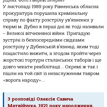
рідних. Фото з мережі Інтернет
У листопаді 1989 року Рівненська обласна
прокуратура порушила кримінальну
справу по факту розстрілу ув’язнених у
тюрмі м. Дубно в перші дні як тоді називали
– Великої вітчизняної війни. Пригадую
зустрічі із безпосередніми свідками
розстрілу у Дубенській в’язниці, яким тоді
пощастило вижити, а згодом пройти через
жорстокі тортури сталінських таборів і ще
довго чекати реабілітації… Окремі ж так і
пішли на той світ із незаслуженим тавром
«ворога народу»…
З розповіді Олексія Савича
Матвійчука, 1921 року народження,