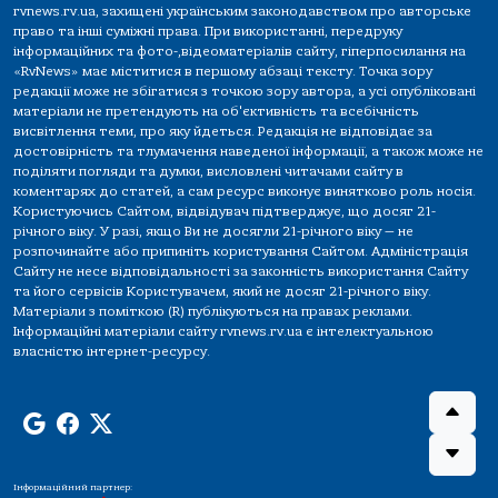
rvnews.rv.ua, захищені українським законодавством про авторське
право та інші суміжні права. При використанні, передруку
інформаційних та фото-,відеоматеріалів сайту, гіперпосилання на
«RvNews» має міститися в першому абзаці тексту. Точка зору
редакції може не збігатися з точкою зору автора, а усі опубліковані
матеріали не претендують на об'єктивність та всебічність
висвітлення теми, про яку йдеться. Редакція не відповідає за
достовірність та тлумачення наведеної інформації, а також може не
поділяти погляди та думки, висловлені читачами сайту в
коментарях до статей, а сам ресурс виконує винятково роль носія.
Користуючись Сайтом, відвідувач підтверджує, що досяг 21-
річного віку. У разі, якщо Ви не досягли 21-річного віку — не
розпочинайте або припиніть користування Сайтом. Адміністрація
Сайту не несе відповідальності за законність використання Сайту
та його сервісів Користувачем, який не досяг 21-річного віку.
Матеріали з поміткою (R) публікуються на правах реклами.
Інформаційні матеріали сайту rvnews.rv.ua є інтелектуальною
власністю інтернет-ресурсу.
Інформаційний партнер: