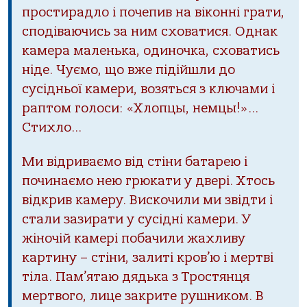
простирадло і почепив на віконні грати,
сподіваючись за ним сховатися. Однак
камера маленька, одиночка, сховатись
ніде. Чуємо, що вже підійшли до
сусідньої камери, возяться з ключами і
раптом голоси: «Хлопцы, немцы!»…
Стихло…
Ми відриваємо від стіни батарею і
починаємо нею грюкати у двері. Хтось
відкрив камеру. Вискочили ми звідти і
стали зазирати у сусідні камери. У
жіночій камері побачили жахливу
картину – стіни, залиті кров’ю і мертві
тіла. Пам’ятаю дядька з Тростянця
мертвого, лице закрите рушником. В