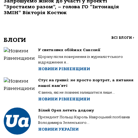
Запрошуємо жінок до участі у проєкті
“Зростаємо разом”, – голова ГО “Інтонація
ЗМІН” Вікторія Костюк
ВСІ БЛОГИ
>
БЛОГИ
У святкових обіймах Саксонії
Щоразу після повернення із журналістського
відрядження я...
НОВИНИ РІВНЕНЩИНИ
Стус на гривні: не просто портрет, а питання
нашої пам’яті
Є імена, які не повинні залишатися лише...
НОВИНИ РІВНЕНЩИНИ
Білий Орел летить додому
Президент Польщі Кароль Навроцький позбавив
Володимира Зеленського...
НОВИНИ УКРАЇНИ