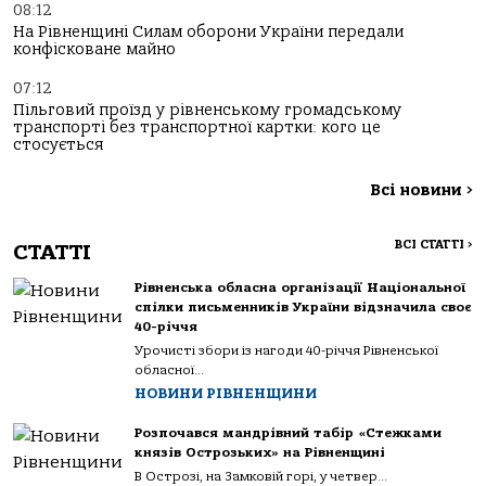
08:12
На Рівненщині Силам оборони України передали
конфісковане майно
07:12
Пільговий проїзд у рівненському громадському
транспорті без транспортної картки: кого це
стосується
Всі новини
>
ВСІ СТАТТІ
>
СТАТТІ
Рівненська обласна організації Національної
спілки письменників України відзначила своє
40-річчя
Урочисті збори із нагоди 40-річчя Рівненської
обласної...
НОВИНИ РІВНЕНЩИНИ
Розпочався мандрівний табір «Стежками
князів Острозьких» на Рівненщині
В Острозі, на Замковій горі, у четвер...