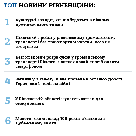
ТОП
НОВИНИ РІВНЕНЩИНИ:
1
Культурні заходи, які відбудуться в Рівному
протягом цього тижня
Пільговий проїзд у рівненському громадському
2
транспорті без транспортної картки: кого це
стосується
Безготівковий розрахунок у громадському
3
транспорті Рівного: з'явився новий спосіб оплати
смартфоном
4
Загинув у 2024-му: Рівне проведе в останню дорогу
Героя, який поліг на війні
5
У Рівненській області шукають житло для
евакуйованих
6
Монети, яким понад 100 років, з'явилися в
Дубенському замку