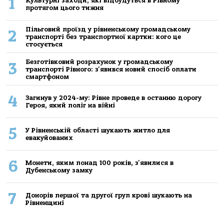
1
Культурні заходи, які відбудуться в Рівному
протягом цього тижня
Пільговий проїзд у рівненському громадському
2
транспорті без транспортної картки: кого це
стосується
Безготівковий розрахунок у громадському
3
транспорті Рівного: з'явився новий спосіб оплати
смартфоном
4
Загинув у 2024-му: Рівне проведе в останню дорогу
Героя, який поліг на війні
5
У Рівненській області шукають житло для
евакуйованих
6
Монети, яким понад 100 років, з'явилися в
Дубенському замку
7
Донорів першої та другої груп крові шукають на
Рівненщині