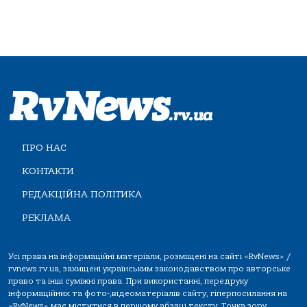
ПРО НАС
КОНТАКТИ
РЕДАКЦІЙНА ПОЛІТИКА
РЕКЛАМА
Усі права на інформаційні матеріали, розміщені на сайті «RvNews» /
rvnews.rv.ua, захищені українським законодавством про авторське
право та інші суміжні права. При використанні, передруку
інформаційних та фото-,відеоматеріалів сайту, гіперпосилання на
«RvNews» має міститися в першому абзаці тексту. Точка зору