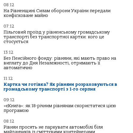
08:12
На Рівненщині Силам оборони України передали
конфісковане майно
07:12
Пільговий проїзд у рівненському громадському
транспорті без транспортної картки: кого це
стосується
13:12
Без Пенсійного фонду: рівняни, які мають право на
виплату до Дня Незалежності, отримають її
автоматично
11:12
Картка чи готівка? Як рівняни розраховуються в
громадському транспорті з 1-го серпня
09:12
«єКнига»: як 18-річним рівнянам скористатися цією
програмою
08:12
Рівнян просять не паркувати автомобілі біля
майданчиків із сміттєвими контейнерами