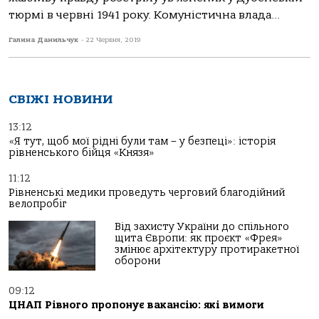
тюрмі в червні 1941 року. Комуністична влада...
Галина Данильчук
-
22 Червня, 2019
СВІЖІ НОВИНИ
13:12
«Я тут, щоб мої рідні були там – у безпеці»: історія
рівненського бійця «Князя»
11:12
Рівненські медики проведуть черговий благодійний
велопробіг
Від захисту України до спільного
щита Європи: як проєкт «Фрея»
змінює архітектуру протиракетної
оборони
09:12
ЦНАП Рівного пропонує вакансію: які вимоги