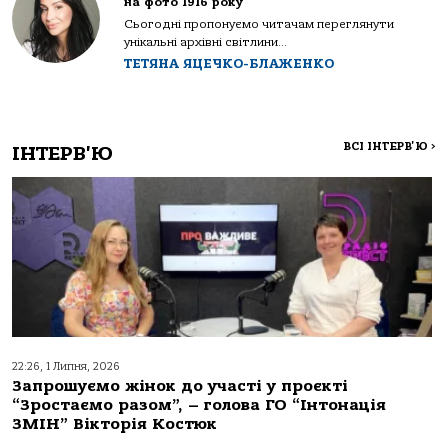
на фото 1916 року
Сьогодні пропонуємо читачам переглянути
унікальні архівні світлини...
ТЕТЯНА ЯЦЕЧКО-БЛАЖЕНКО
ВСІ ІНТЕРВ'Ю
>
ІНТЕРВ'Ю
22:26, 1 Липня, 2026
Запрошуємо жінок до участі у проєкті
“Зростаємо разом”, – голова ГО “Інтонація
ЗМІН” Вікторія Костюк