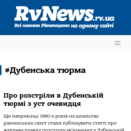
#Дубенська тюрма
Про розстріли в Дубенській
тюрмі з уст очевидця
Ще наприкінці 1980-х років на шпальтах
рівненських газет стали публікувати статті про
жахливу правду розстрілу ув’язнених у Дубенській