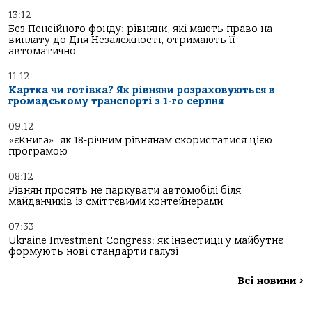
13:12
Без Пенсійного фонду: рівняни, які мають право на
виплату до Дня Незалежності, отримають її
автоматично
11:12
Картка чи готівка? Як рівняни розраховуються в
громадському транспорті з 1-го серпня
09:12
«єКнига»: як 18-річним рівнянам скористатися цією
програмою
08:12
Рівнян просять не паркувати автомобілі біля
майданчиків із сміттєвими контейнерами
07:33
Ukraine Investment Congress: як інвестиції у майбутнє
формують нові стандарти галузі
Всі новини
>