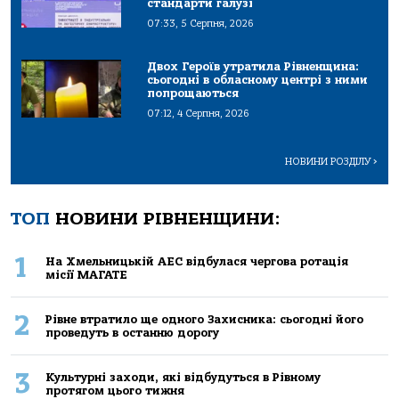
стандарти галузі
07:33, 5 Серпня, 2026
Двох Героїв утратила Рівненщина:
сьогодні в обласному центрі з ними
попрощаються
07:12, 4 Серпня, 2026
НОВИНИ РОЗДІЛУ
>
ТОП
НОВИНИ РІВНЕНЩИНИ:
1
На Хмельницькій АЕС відбулася чергова ротація
місії МАГАТЕ
2
Рівне втратило ще одного Захисника: сьогодні його
проведуть в останню дорогу
3
Культурні заходи, які відбудуться в Рівному
протягом цього тижня