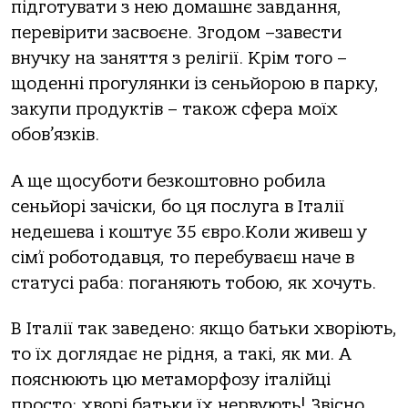
підготувати з нею домашнє завдання,
перевірити засвоєне. Згодом –завести
внучку на заняття з релігії. Крім того –
щоденні прогулянки із сеньйорою в парку,
закупи продуктів – також сфера моїх
обов’язків.
А ще щосуботи безкоштовно робила
сеньйорі зачіски, бо ця послуга в Італії
недешева і коштує 35 євро.Коли живеш у
сім’ї роботодавця, то перебуваєш наче в
статусі раба: поганяють тобою, як хочуть.
В Італії так заведено: якщо батьки хворіють,
то їх доглядає не рідня, а такі, як ми. А
пояснюють цю метаморфозу італійці
просто: хворі батьки їх нервують! Звісно,