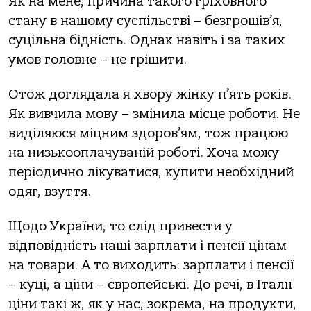
Як на мене, причина такого гріховного
стану в нашому суспільстві – безгрошів’я,
суцільна бідність. Однак навіть і за таких
умов головне – не грішити.
Отож доглядала я хвору жінку п’ять років.
Як вивчила мову – змінила місце роботи. Не
виділяюся міцним здоров’ям, тож працюю
на низькооплачуваній роботі. Хоча можу
періодично лікуватися, купити необхідний
одяг, взуття.
Щодо України, то слід привести у
відповідність наші зарплати і пенсії цінам
на товари. А то виходить: зарплати і пенсії
– куці, а ціни – європейські. До речі, в Італії
ціни такі ж, як у нас, зокрема, на продукти,