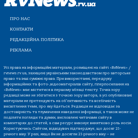
ПРО НАС
КОНТАКТИ
РЕДАКЦІЙНА ПОЛІТИКА
РЕКЛАМА
Усі права на інформаційні матеріали, розміщені на сайті «RvNews» /
rvnews.rv.ua, захищені українським законодавством про авторське
право та інші суміжні права. При використанні, передруку
інформаційних та фото-,відеоматеріалів сайту, гіперпосилання на
«RvNews» має міститися в першому абзаці тексту. Точка зору
редакції може не збігатися з точкою зору автора, а усі опубліковані
матеріали не претендують на об'єктивність та всебічність
висвітлення теми, про яку йдеться. Редакція не відповідає за
достовірність та тлумачення наведеної інформації, а також може не
поділяти погляди та думки, висловлені читачами сайту в
коментарях до статей, а сам ресурс виконує винятково роль носія.
Користуючись Сайтом, відвідувач підтверджує, що досяг 21-
річного віку. У разі, якщо Ви не досягли 21-річного віку — не