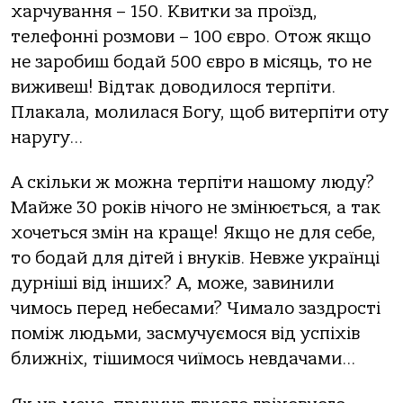
харчування – 150. Квитки за проїзд,
телефонні розмови – 100 євро. Отож якщо
не заробиш бодай 500 євро в місяць, то не
виживеш! Відтак доводилося терпіти.
Плакала, молилася Богу, щоб витерпіти оту
наругу…
А скільки ж можна терпіти нашому люду?
Майже 30 років нічого не змінюється, а так
хочеться змін на краще! Якщо не для себе,
то бодай для дітей і внуків. Невже українці
дурніші від інших? А, може, завинили
чимось перед небесами? Чимало заздрості
поміж людьми, засмучуємося від успіхів
ближніх, тішимося чиїмось невдачами…