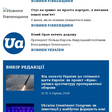
НОВИНИ РІВНЕНЩИНИ
Стус на гривні: не просто портрет, а питання
нашої пам’яті
Є імена, які не повинні залишатися лише...
НОВИНИ РІВНЕНЩИНИ
Білий Орел летить додому
Президент Польщі Кароль Навроцький позбавив
Володимира Зеленського...
НОВИНИ УКРАЇНИ
ВИБІР РЕДАКЦІЇ
Від захисту України до спільного
щита Європи: як проєкт «Фрея»
змінює архітектуру протиракетної
оборони
10:13, 6 Серпня, 2026
Ukraine Investment Congress: як
інвестиції у майбутнє формують нові