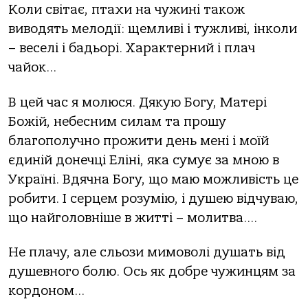
Коли світає, птахи на чужині також
виводять мелодії: щемливі і тужливі, інколи
– веселі і бадьорі. Характерний і плач
чайок…
В цей час я молюся. Дякую Богу, Матері
Божій, небесним силам та прошу
благополучно прожити день мені і моїй
єдиній донечці Еліні, яка сумує за мною в
Україні. Вдячна Богу, що маю можливість це
робити. І серцем розумію, і душею відчуваю,
що найголовніше в житті – молитва….
Не плачу, але сльози мимоволі душать від
душевного болю. Ось як добре чужинцям за
кордоном…