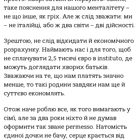
таке пояснення для нашого менталітету –
не що інше, як гріх. Але ж слід зважати: ми
– не італійці, або ж два світи – дві дійсності.
Зрештою, не слід відкидати й економічного
розрахунку. Наймають нас і для того, щоб
не сплачувати 2,5 тисячі євро в instituto, де
можуть доглядати хворих батьків.
Зважаючи на те, що нам платять значно
менше, то такі родини завдяки нам ще й
суттєво економлять.
Отож наче роблю все, як того вимагають у
сім’ї, але за два роки ніхто й не думав
оформити так зване permesso. Натомість
єдиної дочки не бачу, серце крається від