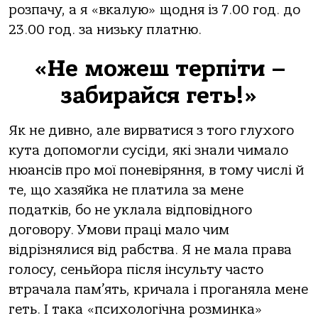
розпачу, а я «вкалую» щодня із 7.00 год. до
23.00 год. за низьку платню.
«Не можеш терпіти –
забирайся геть!»
Як не дивно, але вирватися з того глухого
кута допомогли сусіди, які знали чимало
нюансів про мої поневіряння, в тому числі й
те, що хазяйка не платила за мене
податків, бо не уклала відповідного
договору. Умови праці мало чим
відрізнялися від рабства. Я не мала права
голосу, сеньйора після інсульту часто
втрачала пам’ять, кричала і проганяла мене
геть. І така «психологічна розминка»