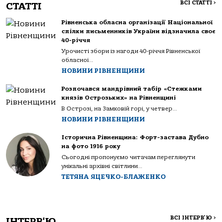
ВСІ СТАТТІ
>
СТАТТІ
Рівненська обласна організації Національної
спілки письменників України відзначила своє
40-річчя
Урочисті збори із нагоди 40-річчя Рівненської
обласної...
НОВИНИ РІВНЕНЩИНИ
Розпочався мандрівний табір «Стежками
князів Острозьких» на Рівненщині
В Острозі, на Замковій горі, у четвер...
НОВИНИ РІВНЕНЩИНИ
Історична Рівненщина: Форт-застава Дубно
на фото 1916 року
Сьогодні пропонуємо читачам переглянути
унікальні архівні світлини...
ТЕТЯНА ЯЦЕЧКО-БЛАЖЕНКО
ВСІ ІНТЕРВ'Ю
>
ІНТЕРВ'Ю