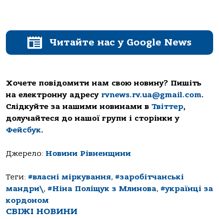
Читайте нас у Google News
Хочете повідомити нам свою новину? Пишіть
на електронну адресу
rvnews.rv.ua@gmail.com
.
Слідкуйте за нашими новинами в
Твіттер
,
долучайтеся до нашої групи і сторінки у
Фейсбук
.
Джерело:
Новини Рівненщини
Теги:
#власні міркування
,
#заробітчанські
мандри\
,
#Ніна Поліщук з Млинова
,
#українці за
кордоном
СВІЖІ НОВИНИ