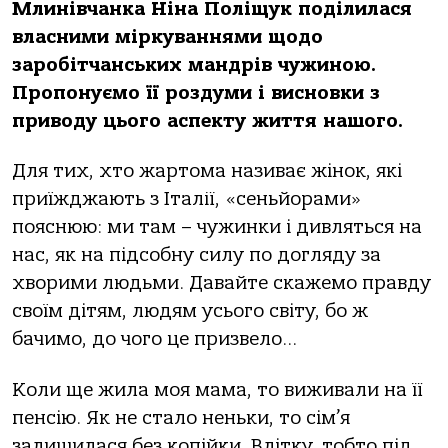
Млинівчанка Ніна Поліщук поділилася
власними міркуваннями щодо
заробітчанських мандрів чужиною.
Пропонуємо її роздуми і висновки з
приводу цього аспекту життя нашого.
Для тих, хто жартома називає жінок, які
приїжджають з Італії, «сеньйорами»
пояснюю: ми там – чужинки і дивляться на
нас, як на підсобну силу по догляду за
хворими людьми. Давайте скажемо правду
своїм дітям, людям усього світу, бо ж
бачимо, до чого це призвело…
Коли ще жила моя мама, то виживали на її
пенсію. Як не стало неньки, то сім’я
залишилася без копійки. Влітку, тобто під