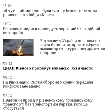
13:12
«Я тут, щоб мої рідні були там – у безпеці»: історія
рівненського бійця «Князя»
11:12
Рівненські медики проведуть черговий благодійний
велопробіг
Від захисту України до спільного
щита Європи: як проєкт «Фрея»
змінює архітектуру протиракетної
оборони
09:12
ЦНАП Рівного пропонує вакансію: які вимоги
08:12
На Рівненщині Силам оборони України передали
конфісковане майно
07:12
Пільговий проїзд у рівненському громадському
транспорті без транспортної картки: кого це
стосується