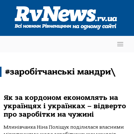
#заробітчанські мандри\
Як за кордоном економлять на
українцях і українках – відверто
про заробітки на чужині
Млинівчанка Ніна Поліщук поділилася власними