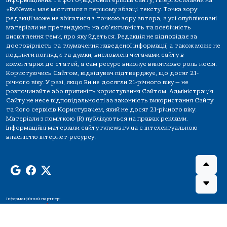
інформаційних та фото-,відеоматеріалів сайту, гіперпосилання на
«RvNews» має міститися в першому абзаці тексту. Точка зору
редакції може не збігатися з точкою зору автора, а усі опубліковані
матеріали не претендують на об'єктивність та всебічність
висвітлення теми, про яку йдеться. Редакція не відповідає за
достовірність та тлумачення наведеної інформації, а також може не
поділяти погляди та думки, висловлені читачами сайту в
коментарях до статей, а сам ресурс виконує винятково роль носія.
Користуючись Сайтом, відвідувач підтверджує, що досяг 21-
річного віку. У разі, якщо Ви не досягли 21-річного віку — не
розпочинайте або припиніть користування Сайтом. Адміністрація
Сайту не несе відповідальності за законність використання Сайту
та його сервісів Користувачем, який не досяг 21-річного віку.
Матеріали з поміткою (R) публікуються на правах реклами.
Інформаційні матеріали сайту rvnews.rv.ua є інтелектуальною
власністю інтернет-ресурсу.
Інформаційний партнер: