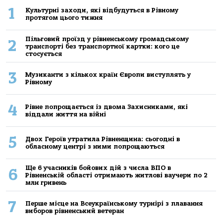
1
Культурні заходи, які відбудуться в Рівному
протягом цього тижня
Пільговий проїзд у рівненському громадському
2
транспорті без транспортної картки: кого це
стосується
3
Музиканти з кількох країн Європи виступлять у
Рівному
4
Рівне попрощається із двома Захисниками, які
віддали життя на війні
5
Двох Героїв утратила Рівненщина: сьогодні в
обласному центрі з ними попрощаються
Ще 6 учасників бойових дій з числа ВПО в
6
Рівненській області отримають житлові ваучери по 2
млн гривень
7
Перше місце на Всеукраїнському турнірі з плавання
виборов рівненський ветеран