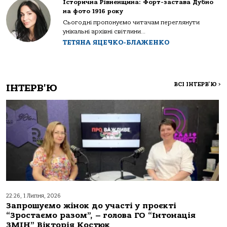
Історична Рівненщина: Форт-застава Дубно
на фото 1916 року
Сьогодні пропонуємо читачам переглянути
унікальні архівні світлини...
ТЕТЯНА ЯЦЕЧКО-БЛАЖЕНКО
ВСІ ІНТЕРВ'Ю
>
ІНТЕРВ'Ю
22:26, 1 Липня, 2026
Запрошуємо жінок до участі у проєкті
“Зростаємо разом”, – голова ГО “Інтонація
ЗМІН” Вікторія Костюк