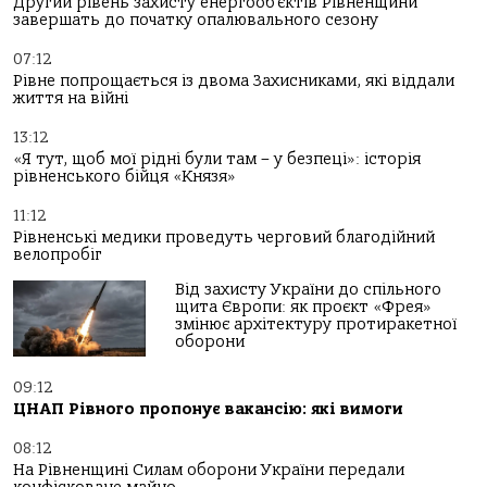
Другий рівень захисту енергооб’єктів Рівненщини
завершать до початку опалювального сезону
07:12
Рівне попрощається із двома Захисниками, які віддали
життя на війні
13:12
«Я тут, щоб мої рідні були там – у безпеці»: історія
рівненського бійця «Князя»
11:12
Рівненські медики проведуть черговий благодійний
велопробіг
Від захисту України до спільного
щита Європи: як проєкт «Фрея»
змінює архітектуру протиракетної
оборони
09:12
ЦНАП Рівного пропонує вакансію: які вимоги
08:12
На Рівненщині Силам оборони України передали