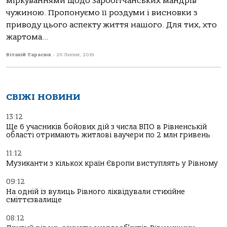
міркуваннями щодо заробітчанських мандрів
чужиною. Пропонуємо її роздуми і висновки з
приводу цього аспекту життя нашого. Для тих, хто
жартома...
Віталій Тарасюк
-
26 Липня, 2019
СВІЖІ НОВИНИ
13:12
Ще 6 учасників бойових дій з числа ВПО в Рівненській
області отримають житлові ваучери по 2 млн гривень
11:12
Музиканти з кількох країн Європи виступлять у Рівному
09:12
На одній із вулиць Рівного ліквідували стихійне
сміттєзвалище
08:12