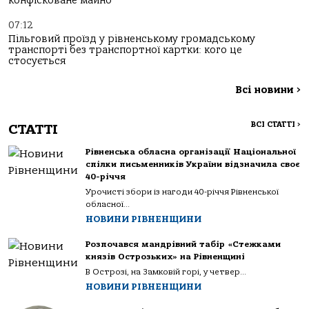
конфісковане майно
07:12
Пільговий проїзд у рівненському громадському
транспорті без транспортної картки: кого це
стосується
Всі новини
>
ВСІ СТАТТІ
>
СТАТТІ
Рівненська обласна організації Національної
спілки письменників України відзначила своє
40-річчя
Урочисті збори із нагоди 40-річчя Рівненської
обласної...
НОВИНИ РІВНЕНЩИНИ
Розпочався мандрівний табір «Стежками
князів Острозьких» на Рівненщині
В Острозі, на Замковій горі, у четвер...
НОВИНИ РІВНЕНЩИНИ