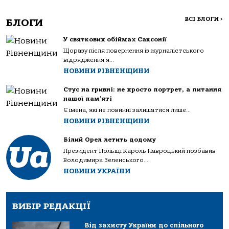
ВСІ БЛОГИ
>
БЛОГИ
У святкових обіймах Саксонії
Щоразу після повернення із журналістського
відрядження я...
НОВИНИ РІВНЕНЩИНИ
Стус на гривні: не просто портрет, а питання
нашої пам’яті
Є імена, які не повинні залишатися лише...
НОВИНИ РІВНЕНЩИНИ
Білий Орел летить додому
Президент Польщі Кароль Навроцький позбавив
Володимира Зеленського...
НОВИНИ УКРАЇНИ
ВИБІР РЕДАКЦІЇ
Від захисту України до спільного