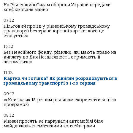
На Рівненщині Силам оборони України передали
конфісковане майно
07:12
Пільговий проїзд у рівненському громадському
транспорті без транспортної картки: кого це
стосується
13:12
Без Пенсійного фонду: рівняни, які мають право на
виплату до Дня Незалежності, отримають її
автоматично
11:12
Картка чи готівка? Як рівняни розраховуються в
громадському транспорті з 1-го серпня
09:12
«єКнига»: як 18-річним рівнянам скористатися цією
програмою
08:12
Рівнян просять не паркувати автомобілі біля
майданчиків із сміттєвими контейнерами