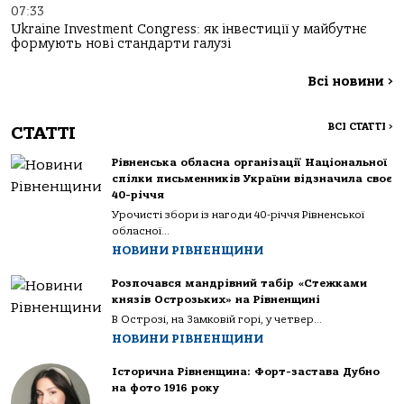
07:33
Ukraine Investment Congress: як інвестиції у майбутнє
формують нові стандарти галузі
Всі новини
>
ВСІ СТАТТІ
>
СТАТТІ
Рівненська обласна організації Національної
спілки письменників України відзначила своє
40-річчя
Урочисті збори із нагоди 40-річчя Рівненської
обласної...
НОВИНИ РІВНЕНЩИНИ
Розпочався мандрівний табір «Стежками
князів Острозьких» на Рівненщині
В Острозі, на Замковій горі, у четвер...
НОВИНИ РІВНЕНЩИНИ
Історична Рівненщина: Форт-застава Дубно
на фото 1916 року