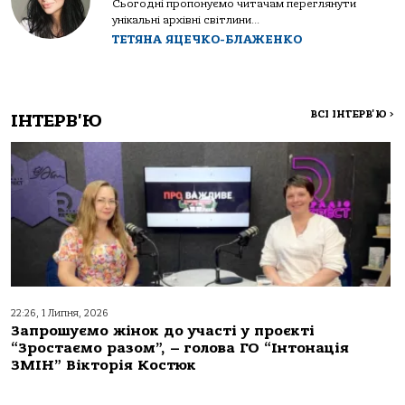
Сьогодні пропонуємо читачам переглянути
унікальні архівні світлини...
ТЕТЯНА ЯЦЕЧКО-БЛАЖЕНКО
ВСІ ІНТЕРВ'Ю
>
ІНТЕРВ'Ю
22:26, 1 Липня, 2026
Запрошуємо жінок до участі у проєкті
“Зростаємо разом”, – голова ГО “Інтонація
ЗМІН” Вікторія Костюк