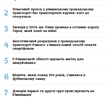
Пільговий проїзд у рівненському громадському
2
транспорті без транспортної картки: кого це
стосується
3
Загинув у 2024-му: Рівне проведе в останню дорогу
Героя, який поліг на війні
Безготівковий розрахунок у громадському
4
транспорті Рівного: з'явився новий спосіб оплати
смартфоном
5
У Рівненській області шукають житло для
евакуйованих
6
Монети, яким понад 100 років, з'явилися в
Дубенському замку
7
Донорів першої та другої груп крові шукають на
Рівненщині