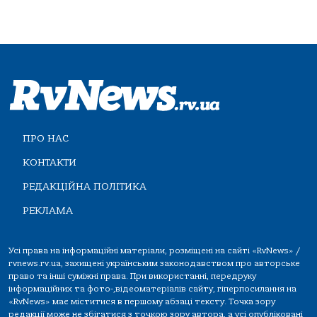
ПРО НАС
КОНТАКТИ
РЕДАКЦІЙНА ПОЛІТИКА
РЕКЛАМА
Усі права на інформаційні матеріали, розміщені на сайті «RvNews» /
rvnews.rv.ua, захищені українським законодавством про авторське
право та інші суміжні права. При використанні, передруку
інформаційних та фото-,відеоматеріалів сайту, гіперпосилання на
«RvNews» має міститися в першому абзаці тексту. Точка зору
редакції може не збігатися з точкою зору автора, а усі опубліковані