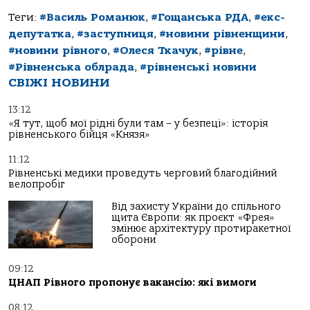
Теги:
#Василь Романюк
,
#Гощанська РДА
,
#екс-
депутатка
,
#заступниця
,
#новини рівненщини
,
#новини рівного
,
#Олеся Ткачук
,
#рівне
,
#Рівненська облрада
,
#рівненські новини
СВІЖІ НОВИНИ
13:12
«Я тут, щоб мої рідні були там – у безпеці»: історія
рівненського бійця «Князя»
11:12
Рівненські медики проведуть черговий благодійний
велопробіг
Від захисту України до спільного
щита Європи: як проєкт «Фрея»
змінює архітектуру протиракетної
оборони
09:12
ЦНАП Рівного пропонує вакансію: які вимоги
08:12