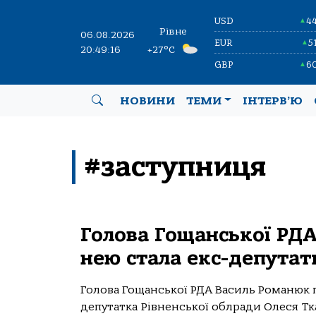
USD
4
▲
Рівне
06.08.2026
EUR
5
▲
20:49:16
+27°C
GBP
6
▲
НОВИНИ
ТЕМИ
ІНТЕРВ’Ю
#заступниця
Голова Гощанської РДА
нею стала екс-депутат
Голова Гощанської РДА Василь Романюк 
депутатка Рівненської облради Олеся Тка