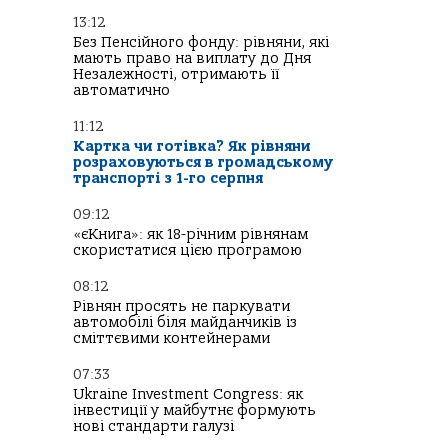
13:12
Без Пенсійного фонду: рівняни, які
мають право на виплату до Дня
Незалежності, отримають її
автоматично
11:12
Картка чи готівка? Як рівняни
розраховуються в громадському
транспорті з 1-го серпня
09:12
«єКнига»: як 18-річним рівнянам
скористатися цією програмою
08:12
Рівнян просять не паркувати
автомобілі біля майданчиків із
сміттєвими контейнерами
07:33
Ukraine Investment Congress: як
інвестиції у майбутнє формують
нові стандарти галузі