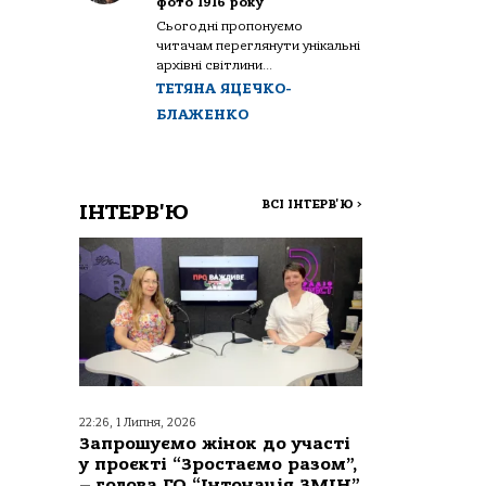
фото 1916 року
Сьогодні пропонуємо
читачам переглянути унікальні
архівні світлини...
ТЕТЯНА ЯЦЕЧКО-
БЛАЖЕНКО
ВСІ ІНТЕРВ'Ю
>
ІНТЕРВ'Ю
22:26, 1 Липня, 2026
Запрошуємо жінок до участі
у проєкті “Зростаємо разом”,
– голова ГО “Інтонація ЗМІН”