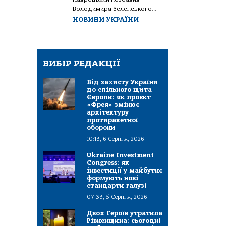
Володимира Зеленського...
НОВИНИ УКРАЇНИ
ВИБІР РЕДАКЦІЇ
Від захисту України
до спільного щита
Європи: як проєкт
«Фрея» змінює
архітектуру
протиракетної
оборони
10:13, 6 Серпня, 2026
Ukraine Investment
Congress: як
інвестиції у майбутнє
формують нові
стандарти галузі
07:33, 5 Серпня, 2026
Двох Героїв утратила
Рівненщина: сьогодні