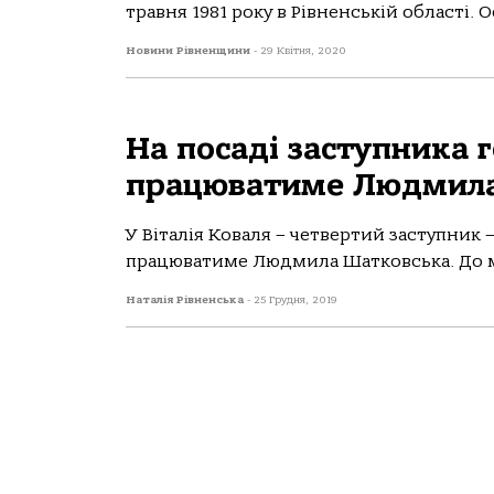
травня 1981 року в Рівненській області. Ос
Новини Рівненщини
-
29 Квітня, 2020
На посаді заступника 
працюватиме Людмила
У Віталія Коваля – четвертий заступник 
працюватиме Людмила Шатковська. До ма
Наталія Рівненська
-
25 Грудня, 2019