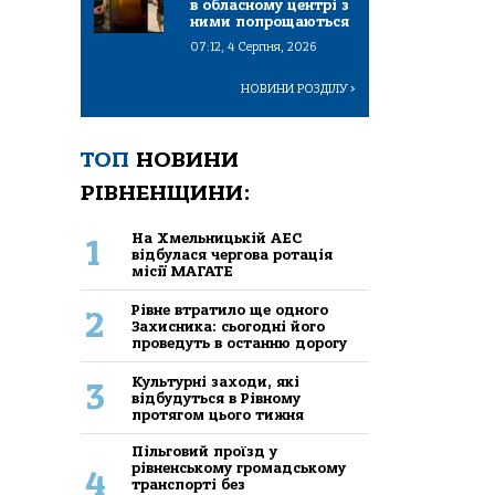
в обласному центрі з
ними попрощаються
07:12, 4 Серпня, 2026
НОВИНИ РОЗДІЛУ
>
ТОП
НОВИНИ
РІВНЕНЩИНИ:
На Хмельницькій АЕС
1
відбулася чергова ротація
місії МАГАТЕ
Рівне втратило ще одного
2
Захисника: сьогодні його
проведуть в останню дорогу
Культурні заходи, які
3
відбудуться в Рівному
протягом цього тижня
Пільговий проїзд у
рівненському громадському
4
транспорті без