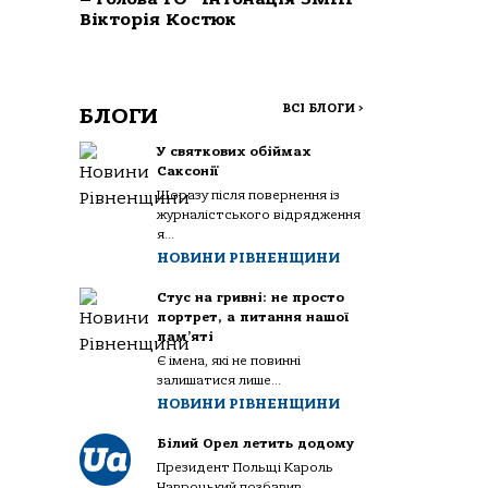
Вікторія Костюк
ВСІ БЛОГИ
>
БЛОГИ
У святкових обіймах
Саксонії
Щоразу після повернення із
журналістського відрядження
я...
НОВИНИ РІВНЕНЩИНИ
Стус на гривні: не просто
портрет, а питання нашої
пам’яті
Є імена, які не повинні
залишатися лише...
НОВИНИ РІВНЕНЩИНИ
Білий Орел летить додому
Президент Польщі Кароль
Навроцький позбавив