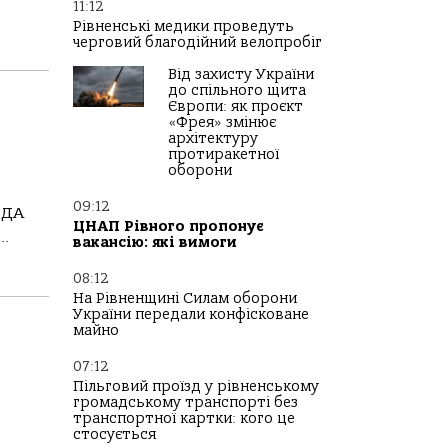
11:12
Рівненські медики проведуть
черговий благодійний велопробіг
Від захисту України
до спільного щита
Європи: як проєкт
«Фрея» змінює
архітектуру
протиракетної
оборони
09:12
ОДА
ЦНАП Рівного пропонує
..
вакансію: які вимоги
08:12
На Рівненщині Силам оборони
України передали конфісковане
майно
07:12
Пільговий проїзд у рівненському
громадському транспорті без
транспортної картки: кого це
стосується