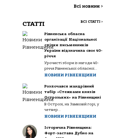
Всі новини
>
ВСІ СТАТТІ
>
СТАТТІ
Рівненська обласна
організації Національної
спілки письменників
України відзначила своє 40-
річчя
Урочисті збори із нагоди 40-
річчя Рівненської обласної...
НОВИНИ РІВНЕНЩИНИ
Розпочався мандрівний
табір «Стежками князів
Острозьких» на Рівненщині
В Острозі, на Замковій горі, у
четвер...
НОВИНИ РІВНЕНЩИНИ
Історична Рівненщина:
Форт-застава Дубно на