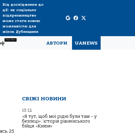
Від дослідження до
дії: як соціальне
підприємництво
може стати новою
можливістю для
жінок Дубенщини
СПЕЦТЕМА
рф
АВТОРИ
UANEWS
СВІЖІ НОВИНИ
13:12
«Я тут, щоб мої рідні були там – у
безпеці»: історія рівненського
бійця «Князя»
ась 25