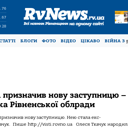
4.76
1.67
0.28
СТАТТІ
БЛОГИ
ФОТО
ВІДЕО
ЦІКАВО
ВІЙНА З
 призначив нову заступницю –
ка Рівненської облради
призначив нову заступницю. Нею стала екс-
чук. Пише http://visti.rovno.ua Олеся Ткачук народил