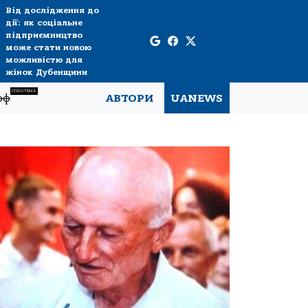
Від дослідження до
дії: як соціальне
підприємництво
може стати новою
можливістю для
жінок Дубенщини
СПЕЦТЕМА
рф
АВТОРИ
UANEWS