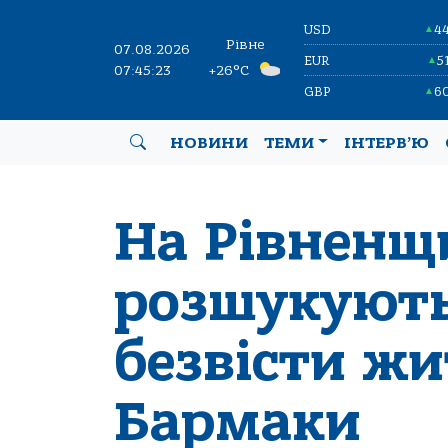
USD
4
▲
Рівне
07.08.2026
EUR
5
▲
07:45:24
+26°C
GBP
6
▲
НОВИНИ
ТЕМИ
ІНТЕРВ’Ю
На Рівненщ
розшукують
безвісти жи
Бармаки