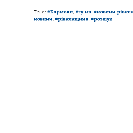
Теги:
#Бармаки
,
#гу нп
,
#новини рівне
новини
,
#рівненщина
,
#розшук