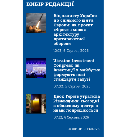
ВИБІР РЕДАКЦІЇ
Від захисту України
до спільного щита
Європи: як проєкт
«Фрея» змінює
архітектуру
протиракетної
оборони
10:13, 6 Серпня, 2026
Ukraine Investment
Congress: як
інвестиції у майбутнє
формують нові
стандарти галузі
07:33, 5 Серпня, 2026
Двох Героїв утратила
Рівненщина: сьогодні
в обласному центрі з
ними попрощаються
07:12, 4 Серпня, 2026
НОВИНИ РОЗДІЛУ
>