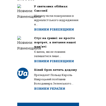
У святкових обіймах
Саксонії
Щоразу після повернення із
журналістського відрядження
я...
НОВИНИ РІВНЕНЩИНИ
Стус на гривні: не просто
портрет, а питання нашої
пам’яті
Є імена, які не повинні
залишатися лише...
НОВИНИ РІВНЕНЩИНИ
Білий Орел летить додому
Президент Польщі Кароль
Навроцький позбавив
Володимира Зеленського...
НОВИНИ УКРАЇНИ