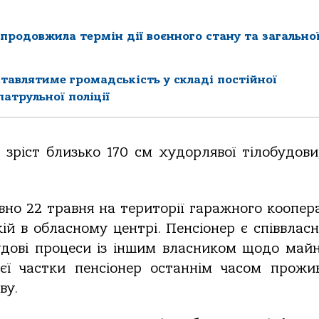
продовжила термін дії воєнного стану та загально
ставлятиме громадськість у складі постійної
атрульної поліції
 зріст близько 170 см худорлявої тілобудови
вно 22 травня на території гаражного коопер
ій в обласному центрі. Пенсіонер є співвлас
судові процеси із іншим власником щодо май
єї частки пенсіонер останнім часом прожи
ву.