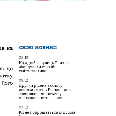
СВІЖІ НОВИНИ
ов на
09:12
На одній із вулиць Рівного
ліквідували стихійне
ло до
сміттєзвалище
чатку
08:12
 його
Другий рівень захисту
енергооб’єктів Рівненщини
завершать до початку
опалювального сезону
07:12
Рівне попрощається із двома