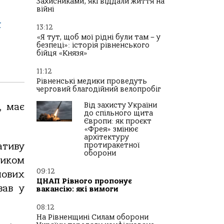
Захисниками, які віддали життя на
війні
ї
13:12
«Я тут, щоб мої рідні були там – у
безпеці»: історія рівненського
бійця «Князя»
11:12
Рівненські медики проведуть
черговий благодійний велопробіг
Від захисту України
, має
до спільного щита
Європи: як проєкт
«Фрея» змінює
архітектуру
ативу
протиракетної
оборони
ником
09:12
нових
ЦНАП Рівного пропонує
вав у
вакансію: які вимоги
08:12
На Рівненщині Силам оборони