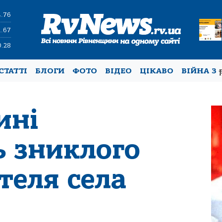
4.76
1.67
0.28
СТАТТІ
БЛОГИ
ФОТО
ВІДЕО
ЦІКАВО
ВІЙНА З
ині
 зниклого
теля села