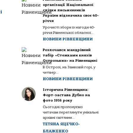
організації Національної
спілки письменників
і
України відзначила своє 40-
річчя
Урочисті збори із нагоди 40-
річчя Рівненської обласної...
НОВИНИ РІВНЕНЩИНИ
Розпочався мандрівний
табір «Стежками князів
Острозьких» на Рівненщині
В Острозі, на Замковій горі, у
четвер...
НОВИНИ РІВНЕНЩИНИ
Історична Рівненщина:
Форт-застава Дубно на
фото 1916 року
Сьогодні пропонуємо
читачам переглянути унікальні
архівні світлини...
ТЕТЯНА ЯЦЕЧКО-
БЛАЖЕНКО