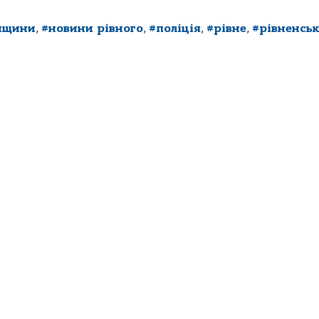
нщини
,
#новини рівного
,
#поліція
,
#рівне
,
#рівненськ