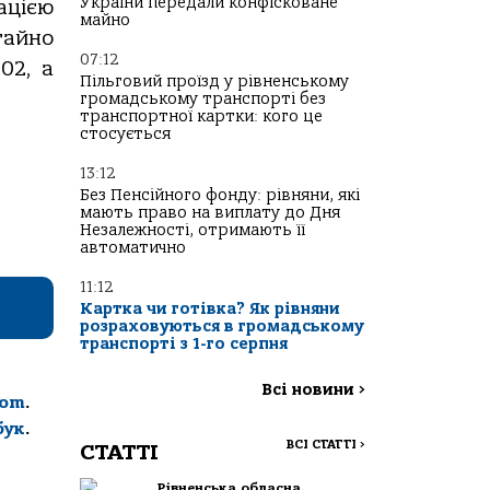
України передали конфісковане
ацією
майно
гайно
07:12
02, а
Пільговий проїзд у рівненському
громадському транспорті без
транспортної картки: кого це
стосується
13:12
Без Пенсійного фонду: рівняни, які
мають право на виплату до Дня
Незалежності, отримають її
автоматично
11:12
Картка чи готівка? Як рівняни
розраховуються в громадському
транспорті з 1-го серпня
Всі новини
>
com
.
бук
.
ВСІ СТАТТІ
>
СТАТТІ
Рівненська обласна