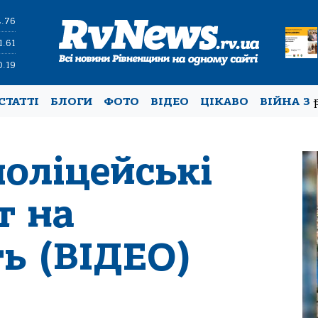
4.76
1.61
0.19
СТАТТІ
БЛОГИ
ФОТО
ВІДЕО
ЦІКАВО
ВІЙНА З
поліцейські
т на
ь (ВІДЕО)