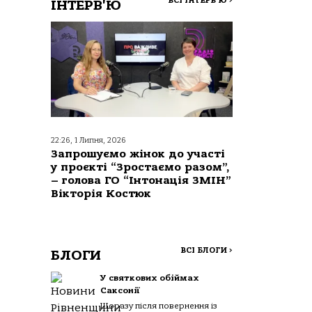
ВСІ ІНТЕРВ'Ю
>
ІНТЕРВ'Ю
22:26, 1 Липня, 2026
Запрошуємо жінок до участі
у проєкті “Зростаємо разом”,
– голова ГО “Інтонація ЗМІН”
Вікторія Костюк
ВСІ БЛОГИ
>
БЛОГИ
У святкових обіймах
Саксонії
Щоразу після повернення із