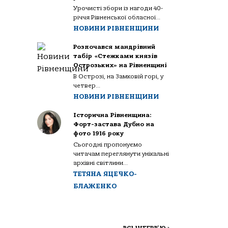
Урочисті збори із нагоди 40-
річчя Рівненської обласної...
НОВИНИ РІВНЕНЩИНИ
Розпочався мандрівний
табір «Стежками князів
Острозьких» на Рівненщині
В Острозі, на Замковій горі, у
четвер...
НОВИНИ РІВНЕНЩИНИ
Історична Рівненщина:
Форт-застава Дубно на
фото 1916 року
Сьогодні пропонуємо
читачам переглянути унікальні
архівні світлини...
ТЕТЯНА ЯЦЕЧКО-
БЛАЖЕНКО