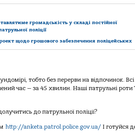
ставлятиме громадськість у складі постійної
атрульної поліції
роект щодо грошового забезпечення поліцейських
ундомірі, тобто без перерви на відпочинок. Всі
ений час — за 45 хвилин. Наші патрульні роти
олучитись до патрульної поліції?
ям
http://anketa.patrol.police.gov.ua/
І готуйся д