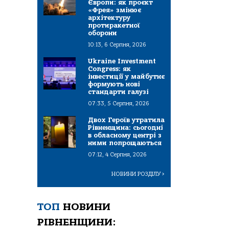
Європи: як проєкт
«Фрея» змінює
архітектуру
протиракетної
оборони
10:13, 6 Серпня, 2026
Ukraine Investment
Congress: як
інвестиції у майбутнє
формують нові
стандарти галузі
07:33, 5 Серпня, 2026
Двох Героїв утратила
Рівненщина: сьогодні
в обласному центрі з
ними попрощаються
07:12, 4 Серпня, 2026
НОВИНИ РОЗДІЛУ
>
ТОП
НОВИНИ
РІВНЕНЩИНИ: