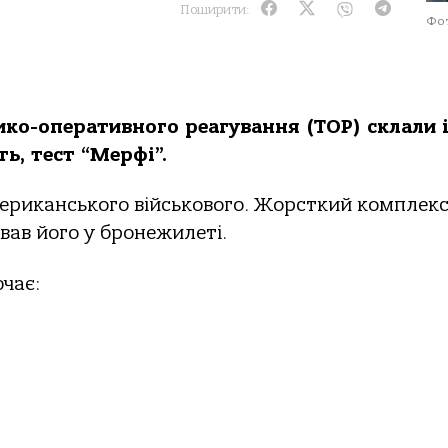
Поширити:
Фот
тико-оперативного реагування (ТОР) склали 
ь, тест “Мерфі”.
американського військового. Жорсткий комплек
вав його у бронежилеті.
чає: