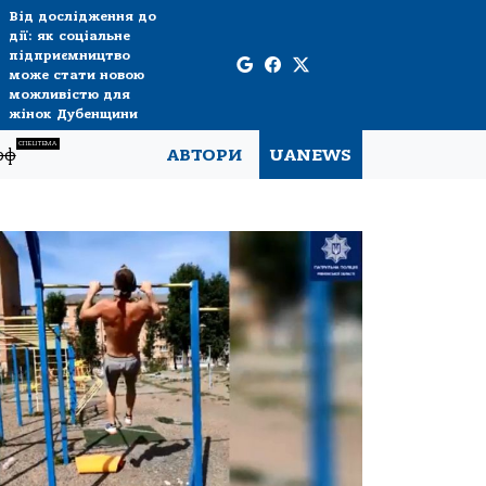
Від дослідження до
дії: як соціальне
підприємництво
може стати новою
можливістю для
жінок Дубенщини
СПЕЦТЕМА
рф
АВТОРИ
UANEWS