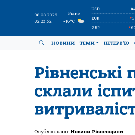
USD
4
Рівне
08.08.2026
EUR
5
▼
02:23:53
+16°C
GBP
6
▼
НОВИНИ
ТЕМИ
ІНТЕРВ’Ю
Рівненські 
склали іспи
витриваліст
Опубліковано:
Новини Рівненщини