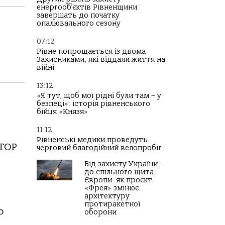
енергооб’єктів Рівненщини
завершать до початку
опалювального сезону
07:12
Рівне попрощається із двома
Захисниками, які віддали життя на
війні
13:12
«Я тут, щоб мої рідні були там – у
безпеці»: історія рівненського
бійця «Князя»
11:12
Рівненські медики проведуть
 ТОР
черговий благодійний велопробіг
Від захисту України
до спільного щита
Європи: як проєкт
«Фрея» змінює
архітектуру
протиракетної
о
оборони