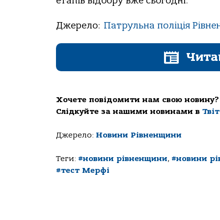
етапів відбору вже сьогодні.
Джерело:
Патрульна поліція Рівнен
Чита
Хочете повідомити нам свою новину?
Слідкуйте за нашими новинами в
Тві
Джерело:
Новини Рівненщини
Теги:
#новини рівненщини
,
#новини рі
#тест Мерфі