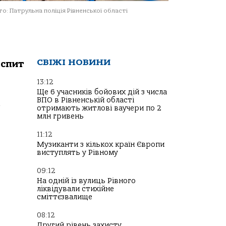
о: Патрульна поліція Рівненської області
СВІЖІ НОВИНИ
іспит
13:12
Ще 6 учасників бойових дій з числа
ВПО в Рівненській області
с
отримають житлові ваучери по 2
млн гривень
11:12
Музиканти з кількох країн Європи
виступлять у Рівному
09:12
На одній із вулиць Рівного
ліквідували стихійне
сміттєзвалище
08:12
Другий рівень захисту