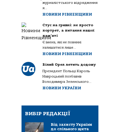
журналістського відрядження
я...
НОВИНИ РІВНЕНЩИНИ
Стус на гривні: не просто
портрет, а питання нашої
пам’яті
Є імена, які не повинні
залишатися лише...
НОВИНИ РІВНЕНЩИНИ
Білий Орел летить додому
Президент Польщі Кароль
Навроцький позбавив
Володимира Зеленського...
НОВИНИ УКРАЇНИ
ВИБІР РЕДАКЦІЇ
Від захисту України
до спільного щита