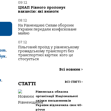
09:12
ЦНАП Рівного пропонує
вакансію: які вимоги
08:12
На Рівненщині Силам оборони
України передали конфісковане
майно
07:12
Пільговий проїзд у рівненському
com
.
громадському транспорті без
транспортної картки: кого це
бук
.
стосується
Всі новини
>
и
,
ВСІ СТАТТІ
>
СТАТТІ
Рівненська обласна
організації Національної
спілки письменників
України відзначила своє 40-
річчя