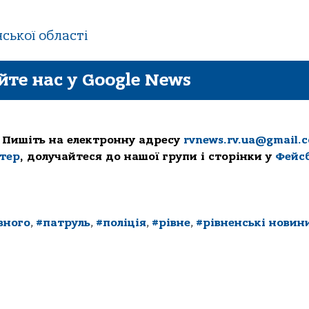
ської області
йте нас у Google News
 Пишіть на електронну адресу
rvnews.rv.ua@gmail.
ттер
, долучайтеся до нашої групи і сторінки у
Фейс
вного
,
#патруль
,
#поліція
,
#рівне
,
#рівненські новин