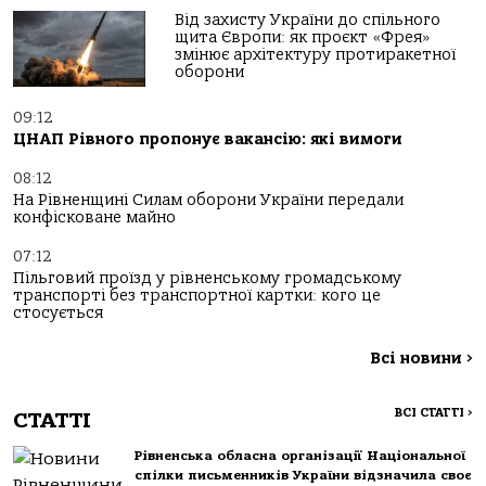
Від захисту України до спільного
щита Європи: як проєкт «Фрея»
змінює архітектуру протиракетної
оборони
09:12
ЦНАП Рівного пропонує вакансію: які вимоги
08:12
На Рівненщині Силам оборони України передали
конфісковане майно
07:12
Пільговий проїзд у рівненському громадському
транспорті без транспортної картки: кого це
стосується
Всі новини
>
ВСІ СТАТТІ
>
СТАТТІ
Рівненська обласна організації Національної
спілки письменників України відзначила своє