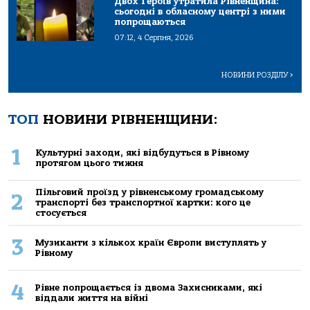
Двох Героїв утратила Рівненщина:
сьогодні в обласному центрі з ними
попрощаються
07:12, 4 Серпня, 2026
НОВИНИ РОЗДІЛУ
>
ТОП
НОВИНИ РІВНЕНЩИНИ:
1
Культурні заходи, які відбудуться в Рівному
протягом цього тижня
Пільговий проїзд у рівненському громадському
2
транспорті без транспортної картки: кого це
стосується
3
Музиканти з кількох країн Європи виступлять у
Рівному
4
Рівне попрощається із двома Захисниками, які
віддали життя на війні