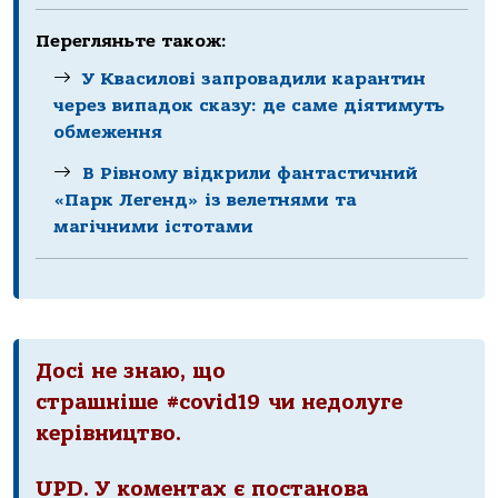
Перегляньте також:
У Квасилові запровадили карантин
через випадок сказу: де саме діятимуть
обмеження
В Рівному відкрили фантастичний
«Парк Легенд» із велетнями та
магічними істотами
Досі не знаю, що
страшніше
#
covid19
чи недолуге
керівництво.
UPD. У коментах є постанова