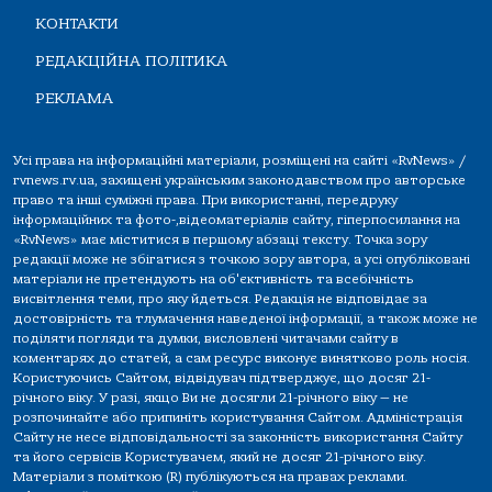
КОНТАКТИ
РЕДАКЦІЙНА ПОЛІТИКА
РЕКЛАМА
Усі права на інформаційні матеріали, розміщені на сайті «RvNews» /
rvnews.rv.ua, захищені українським законодавством про авторське
право та інші суміжні права. При використанні, передруку
інформаційних та фото-,відеоматеріалів сайту, гіперпосилання на
«RvNews» має міститися в першому абзаці тексту. Точка зору
редакції може не збігатися з точкою зору автора, а усі опубліковані
матеріали не претендують на об'єктивність та всебічність
висвітлення теми, про яку йдеться. Редакція не відповідає за
достовірність та тлумачення наведеної інформації, а також може не
поділяти погляди та думки, висловлені читачами сайту в
коментарях до статей, а сам ресурс виконує винятково роль носія.
Користуючись Сайтом, відвідувач підтверджує, що досяг 21-
річного віку. У разі, якщо Ви не досягли 21-річного віку — не
розпочинайте або припиніть користування Сайтом. Адміністрація
Сайту не несе відповідальності за законність використання Сайту
та його сервісів Користувачем, який не досяг 21-річного віку.
Матеріали з поміткою (R) публікуються на правах реклами.