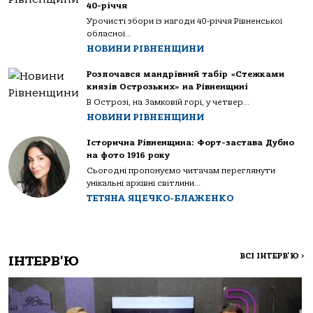
40-річчя
Урочисті збори із нагоди 40-річчя Рівненської
обласної...
НОВИНИ РІВНЕНЩИНИ
Розпочався мандрівний табір «Стежками
князів Острозьких» на Рівненщині
В Острозі, на Замковій горі, у четвер...
НОВИНИ РІВНЕНЩИНИ
Історична Рівненщина: Форт-застава Дубно
на фото 1916 року
Сьогодні пропонуємо читачам переглянути
унікальні архівні світлини...
ТЕТЯНА ЯЦЕЧКО-БЛАЖЕНКО
ВСІ ІНТЕРВ'Ю
>
ІНТЕРВ'Ю