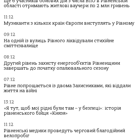
Ще 6 учасників бойових дій з числа ВПО в Рівненській
області отримають житлові ваучери по 2 млн гривень
11:12
Музиканти з кількох країн Європи виступлять у Рівному
09:12
На одній із вулиць Рівного ліквідували стихійне
сміттєзвалище
08:12
Другий рівень захисту енергооб’єктів Рівненщини
завершать до початку опалювального сезону
07:12
Рівне попрощається із двома Захисниками, які віддали
життя на війні
13:12
«Я тут, щоб мої рідні були там – у безпеці»: історія
рівненського бійця «Князя»
11:12
Рівненські медики проведуть черговий благодійний
велопробіг