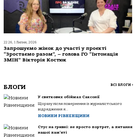
22:26, 1 Липня, 2026
Запрошуємо жінок до участі у проєкті
“Зростаємо разом”, – голова ГО “Інтонація
ЗМІН” Вікторія Костюк
ВСІ БЛОГИ
>
БЛОГИ
У святкових обіймах Саксонії
Щоразу після повернення із журналістського
відрядження я...
НОВИНИ РІВНЕНЩИНИ
Стус на гривні: не просто портрет, а питання
нашої пам’яті