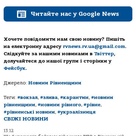
Читайте нас у Google News
Хочете повідомити нам свою новину? Пишіть
на електронну адресу
rvnews.rv.ua@gmail.com
.
Слідкуйте за нашими новинами в
Твіттер
,
долучайтеся до нашої групи і сторінки у
Фейсбук
.
Джерело:
Новини Рівненщини
Теги:
#вокзал
,
#злива
,
#карантин
,
#новини
рівненщини
,
#новини рівного
,
#рівне
,
#рівненські новини
,
#укрзалізниця
СВІЖІ НОВИНИ
13:12