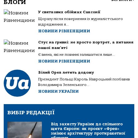
БЛОГИ
У святкових обіймах Саксонії
Щоразу після повернення із журналістського
відрядження я...
НОВИНИ РІВНЕНЩИНИ
Стус на гривні: не просто портрет, а питання
нашої пам’яті
Є імена, які не повинні залишатися лише...
НОВИНИ РІВНЕНЩИНИ
Білий Орел летить додому
Президент Польщі Кароль Навроцький позбавив
Володимира Зеленського...
НОВИНИ УКРАЇНИ
ВИБІР РЕДАКЦІЇ
Від захисту України до спільного
щита Європи: як проєкт «Фрея»
змінює архітектуру протиракетної
оборони