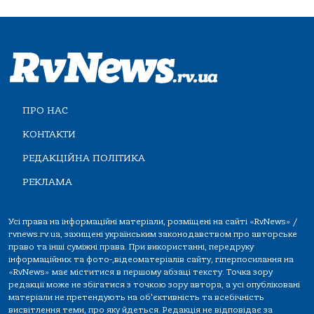
ПРО НАС
КОНТАКТИ
РЕДАКЦІЙНА ПОЛІТИКА
РЕКЛАМА
Усі права на інформаційні матеріали, розміщені на сайті «RvNews» /
rvnews.rv.ua, захищені українським законодавством про авторське
право та інші суміжні права. При використанні, передруку
інформаційних та фото-,відеоматеріалів сайту, гіперпосилання на
«RvNews» має міститися в першому абзаці тексту. Точка зору
редакції може не збігатися з точкою зору автора, а усі опубліковані
матеріали не претендують на об'єктивність та всебічність
висвітлення теми, про яку йдеться. Редакція не відповідає за