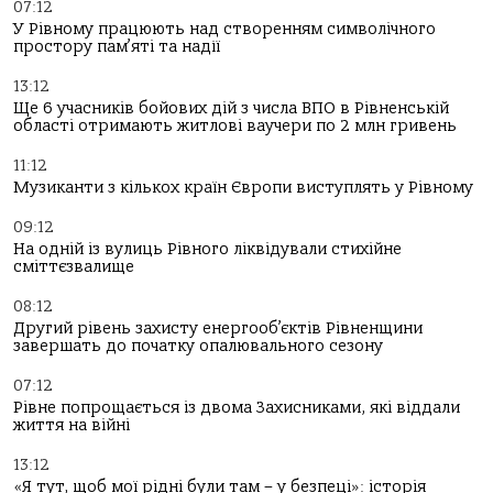
07:12
У Рівному працюють над створенням символічного
простору пам’яті та надії
13:12
Ще 6 учасників бойових дій з числа ВПО в Рівненській
області отримають житлові ваучери по 2 млн гривень
11:12
Музиканти з кількох країн Європи виступлять у Рівному
09:12
На одній із вулиць Рівного ліквідували стихійне
сміттєзвалище
08:12
Другий рівень захисту енергооб’єктів Рівненщини
завершать до початку опалювального сезону
07:12
Рівне попрощається із двома Захисниками, які віддали
життя на війні
13:12
«Я тут, щоб мої рідні були там – у безпеці»: історія