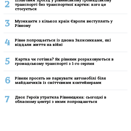
Пільговий проїзд у рівненському громадському
2
транспорті без транспортної картки: кого це
стосується
3
Музиканти з кількох країн Європи виступлять у
Рівному
4
Рівне попрощається із двома Захисниками, які
віддали життя на війні
5
Картка чи готівка? Як рівняни розраховуються в
громадському транспорті з 1-го серпня
6
Рівнян просять не паркувати автомобілі біля
майданчиків із сміттєвими контейнерами
7
Двох Героїв утратила Рівненщина: сьогодні в
обласному центрі з ними попрощаються