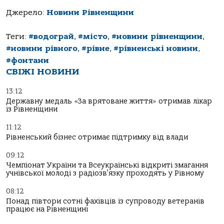
Джерело:
Новини Рівненщини
Теги:
#водограй
,
#місто
,
#новини рівненщини
,
#новини рівного
,
#рівне
,
#рівненські новини
,
#фонтани
СВІЖІ НОВИНИ
13:12
Державну медаль «За врятоване життя» отримав лікар
із Рівненщини
11:12
Рівненський бізнес отримає підтримку від влади
09:12
Чемпіонат України та Всеукраїнські відкриті змагання
учнівської молоді з радіозв’язку проходять у Рівному
08:12
Понад півтори сотні фахівців із супроводу ветеранів
працює на Рівненщині