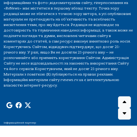
інформаційних та фото-,відеоматеріалів сайту, гіперпосилання на
«RvNews» має міститися в першому абзаці тексту. Точка зору
редакції може не збігатися з точкою зору автора, а усі опубліковані
матеріали не претендують на об'єктивність та всебічність
висвітлення теми, про яку йдеться. Редакція не відповідає за
достовірність та тлумачення наведеної інформації, а також може не
поділяти погляди та думки, висловлені читачами сайту в
коментарях до статей, а сам ресурс виконує винятково роль носія.
Користуючись Сайтом, відвідувач підтверджує, що досяг 21-
річного віку. У разі, якщо Ви не досягли 21-річного віку — не
розпочинайте або припиніть користування Сайтом. Адміністрація
Сайту не несе відповідальності за законність використання Сайту
та його сервісів Користувачем, який не досяг 21-річного віку.
Матеріали з поміткою (R) публікуються на правах реклами.
Інформаційні матеріали сайту rvnews.rv.ua є інтелектуальною
власністю інтернет-ресурсу.
Інформаційний партнер: