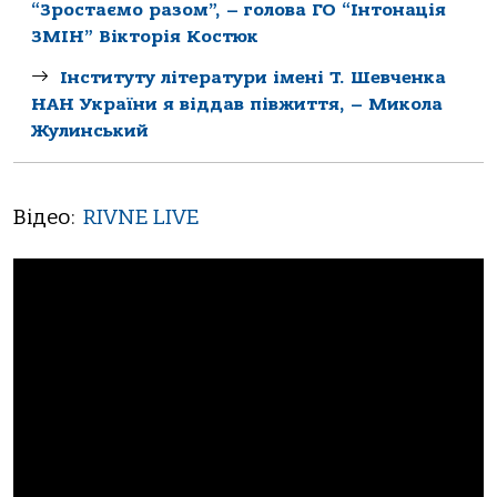
“Зростаємо разом”, – голова ГО “Інтонація
ЗМІН” Вікторія Костюк
Інституту літератури імені Т. Шевченка
НАН України я віддав півжиття, – Микола
Жулинський
Відео:
RIVNE LIVE