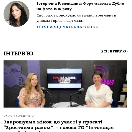
Історична Рівненщина: Форт-застава Дубно
на фото 1916 року
Сьогодні пропонуємо читачам переглянути
унікальні архівні світлини...
ТЕТЯНА ЯЦЕЧКО-БЛАЖЕНКО
ВСІ ІНТЕРВ'Ю
>
ІНТЕРВ'Ю
22:26, 1 Липня, 2026
Запрошуємо жінок до участі у проєкті
“Зростаємо разом”, – голова ГО “Інтонація