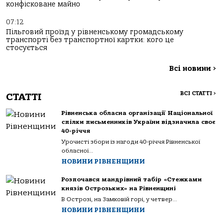
конфісковане майно
07:12
Пільговий проїзд у рівненському громадському
транспорті без транспортної картки: кого це
стосується
Всі новини
>
ВСІ СТАТТІ
>
СТАТТІ
Рівненська обласна організації Національної
спілки письменників України відзначила своє
40-річчя
Урочисті збори із нагоди 40-річчя Рівненської
обласної...
НОВИНИ РІВНЕНЩИНИ
Розпочався мандрівний табір «Стежками
князів Острозьких» на Рівненщині
В Острозі, на Замковій горі, у четвер...
НОВИНИ РІВНЕНЩИНИ