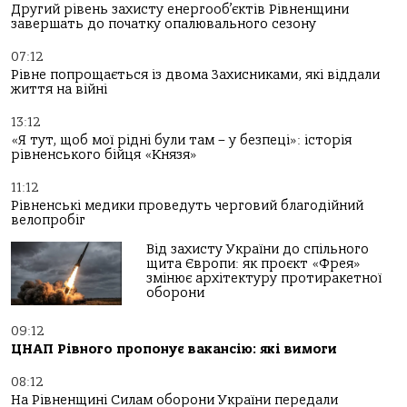
Другий рівень захисту енергооб’єктів Рівненщини
завершать до початку опалювального сезону
07:12
Рівне попрощається із двома Захисниками, які віддали
життя на війні
13:12
«Я тут, щоб мої рідні були там – у безпеці»: історія
рівненського бійця «Князя»
11:12
Рівненські медики проведуть черговий благодійний
велопробіг
Від захисту України до спільного
щита Європи: як проєкт «Фрея»
змінює архітектуру протиракетної
оборони
09:12
ЦНАП Рівного пропонує вакансію: які вимоги
08:12
На Рівненщині Силам оборони України передали