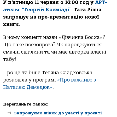
У п‘ятницю 11 червня о 16:00 год у
АРТ-
ательє “Георгій Косміаді”
Тата Рівна
запрошує на пре-презентацію нової
книги.
В чому концепт назви «Дівчинка Босха»?
Що таке поезопроза? Як народжуються
смачні світлини та чи має авторка власні
табу!
Про це та інше Тетяна Сладковська
розповіла у програмі
«Про важливе з
Наталею Демедюк»
.
Перегляньте також:
Запрошуємо жінок до участі у проєкті