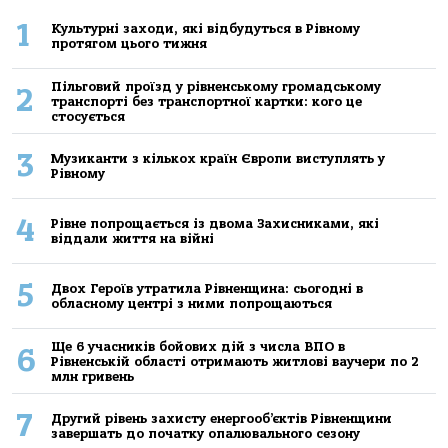
1
Культурні заходи, які відбудуться в Рівному
протягом цього тижня
Пільговий проїзд у рівненському громадському
2
транспорті без транспортної картки: кого це
стосується
3
Музиканти з кількох країн Європи виступлять у
Рівному
4
Рівне попрощається із двома Захисниками, які
віддали життя на війні
5
Двох Героїв утратила Рівненщина: сьогодні в
обласному центрі з ними попрощаються
Ще 6 учасників бойових дій з числа ВПО в
6
Рівненській області отримають житлові ваучери по 2
млн гривень
7
Другий рівень захисту енергооб’єктів Рівненщини
завершать до початку опалювального сезону