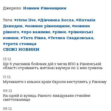
Джерело:
Новини Рівненщини
Теги:
#rivne live
,
#Дівчинка Босха
,
#Наталія
Демедюк
,
#новини рівненщини
,
#новини
рівного
,
#про важливе
,
#рівне
,
#рівненські
новини
,
#Тата Рівна
,
#Тетяна Сладковська
,
#третя столиця
СВІЖІ НОВИНИ
13:12
Ще 6 учасників бойових дій з числа ВПО в Рівненській
області отримають житлові ваучери по 2 млн гривень
11:12
Музиканти з кількох країн Європи виступлять у Рівному
09:12
На одній із вулиць Рівного ліквідували стихійне
сміттєзвалище
08:12