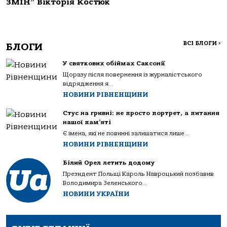
ЗМІН” Вікторія Костюк
ВСІ БЛОГИ
>
БЛОГИ
У святкових обіймах Саксонії
Щоразу після повернення із журналістського
відрядження я...
НОВИНИ РІВНЕНЩИНИ
Стус на гривні: не просто портрет, а питання
нашої пам’яті
Є імена, які не повинні залишатися лише...
НОВИНИ РІВНЕНЩИНИ
Білий Орел летить додому
Президент Польщі Кароль Навроцький позбавив
Володимира Зеленського...
НОВИНИ УКРАЇНИ