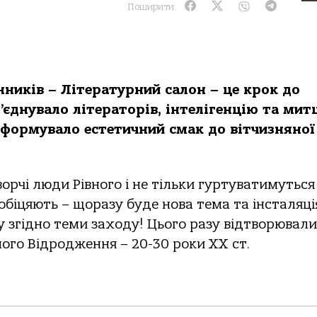
Поширити:
нників – Літературний салон – це крок до
єднувало літераторів, інтелігенцію та мит
, формувало естетичний смак до вітчизняної
рчі люди Рівного і не тільки гуртуватимуться
біцяють – щоразу буде нова тема та інсталяція
у згідно теми заходу! Цього разу відтворювали
ого Відродження – 20-30 роки ХХ ст.