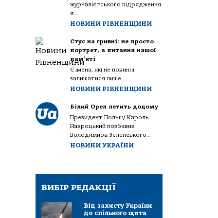
журналістського відрядження
я...
НОВИНИ РІВНЕНЩИНИ
Стус на гривні: не просто
портрет, а питання нашої
пам’яті
Є імена, які не повинні
залишатися лише...
НОВИНИ РІВНЕНЩИНИ
Білий Орел летить додому
Президент Польщі Кароль
Навроцький позбавив
Володимира Зеленського...
НОВИНИ УКРАЇНИ
ВИБІР РЕДАКЦІЇ
Від захисту України
до спільного щита