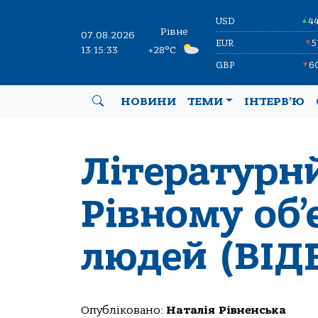
USD
4
▲
Рівне
07.08.2026
EUR
5
▼
13:15:34
+28°C
GBP
6
▼
НОВИНИ
ТЕМИ
ІНТЕРВ’Ю
Літературнй
Рівному об’
людей (ВІД
Опубліковано:
Наталія Рівненська