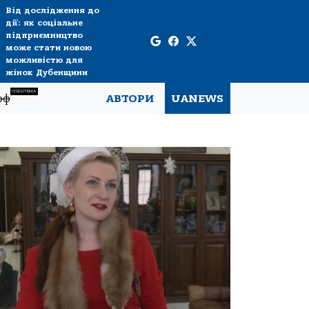
Від дослідження до
дії: як соціальне
підприємництво
може стати новою
можливістю для
жінок Дубенщини
СПЕЦТЕМА
рф
АВТОРИ
UANEWS