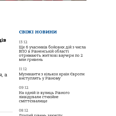
СВІЖІ НОВИНИ
ців
13:12
Ще 6 учасників бойових дій з числа
ВПО в Рівненській області
отримають житлові ваучери по 2
млн гривень
11:12
Музиканти з кількох країн Європи
, а
виступлять у Рівному
09:12
На одній із вулиць Рівного
ліквідували стихійне
сміттєзвалище
08:12
Другий рівень захисту