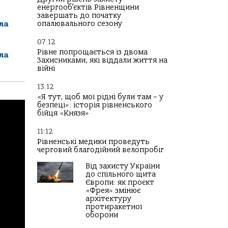
енергооб’єктів Рівненщини
завершать до початку
опалювального сезону
ла
07:12
Рівне попрощається із двома
ла
Захисниками, які віддали життя на
війні
13:12
«Я тут, щоб мої рідні були там – у
безпеці»: історія рівненського
бійця «Князя»
11:12
Рівненські медики проведуть
черговий благодійний велопробіг
Від захисту України
до спільного щита
Європи: як проєкт
«Фрея» змінює
архітектуру
протиракетної
оборони