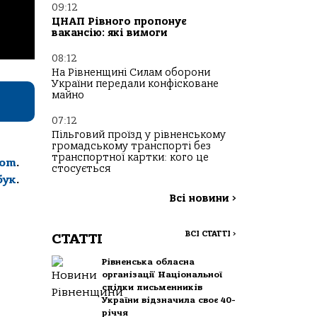
09:12
ЦНАП Рівного пропонує
вакансію: які вимоги
08:12
На Рівненщині Силам оборони
України передали конфісковане
майно
07:12
Пільговий проїзд у рівненському
громадському транспорті без
транспортної картки: кого це
com
.
стосується
бук
.
Всі новини
>
ВСІ СТАТТІ
>
СТАТТІ
Рівненська обласна
організації Національної
спілки письменників
України відзначила своє 40-
річчя