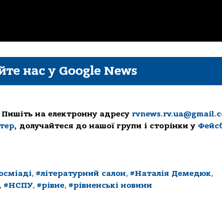
йте нас у Google News
 Пишіть на електронну адресу
rvnews.rv.ua@gmail.
ттер
, долучайтеся до нашої групи і сторінки у
Фейс
осміаді
,
#літературний салон
,
#Наталія Демедюк
,
,
#НСПУ
,
#рівне
,
#рівненські новини