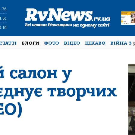
4.76
1.61
0.19
СТАТТІ
БЛОГИ
ФОТО
ВІДЕО
ЦІКАВО
ВІЙНА З
 салон у
єднує творчих
ЕО)