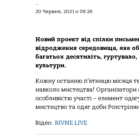
—
20 Червня, 2021 о 09:26
Новий проект від спілки письме
відродження середовища, яке об’
багатьох десятиліть, гуртувало
культури.
Кожну останню п’ятницю місяця тво
навколо мистецтва! Організатори о
особливістю участі – елемент одяг
мистецтво та одяг доби Розстрілян
Відео:
RIVNE LIVE