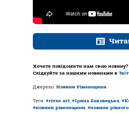
Чита
Хочете повідомити нам свою новину?
Слідкуйте за нашими новинами в
Тві
Джерело:
Новини Рівненщини
Теги:
#rivne art
,
#Ірина Баковецька
,
#К
#новини рівненщини
,
#новини рівного