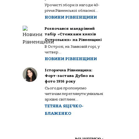
Урочисті збори із нагоди 40-
річчя Рівненської обласної...
НОВИНИ РІВНЕНЩИНИ
Розпочався мандрівний
табір «Стежками князів
Острозьких» на Рівненщині
В Острозі, на Замковій горі, у
четвер...
НОВИНИ РІВНЕНЩИНИ
Історична Рівненщина:
Форт-застава Дубно на
фото 1916 року
Сьогодні пропонуємо
читачам переглянути унікальні
архівні світлини...
ТЕТЯНА ЯЦЕЧКО-
БЛАЖЕНКО