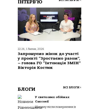
ВСІ ІНТЕРВ'Ю
>
ІНТЕРВ'Ю
22:26, 1 Липня, 2026
Запрошуємо жінок до участі
у проєкті “Зростаємо разом”,
– голова ГО “Інтонація ЗМІН”
Вікторія Костюк
ВСІ БЛОГИ
>
БЛОГИ
У святкових обіймах
Саксонії
Щоразу після повернення із