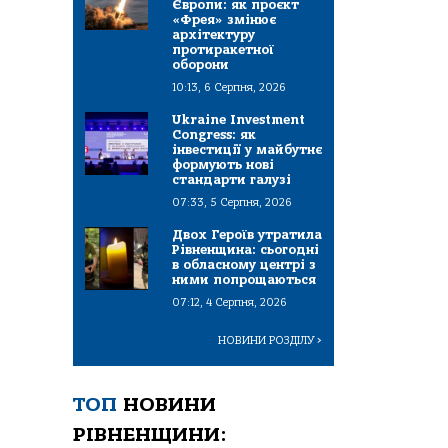
Європи: як проєкт
«Фрея» змінює
архітектуру
протиракетної
оборони
10:13, 6 Серпня, 2026
Ukraine Investment
Congress: як
інвестиції у майбутнє
формують нові
стандарти галузі
07:33, 5 Серпня, 2026
Двох Героїв утратила
Рівненщина: сьогодні
в обласному центрі з
ними попрощаються
07:12, 4 Серпня, 2026
НОВИНИ РОЗДІЛУ
>
ТОП
НОВИНИ
РІВНЕНЩИНИ: