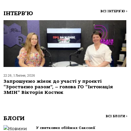
ВСІ ІНТЕРВ'Ю
>
ІНТЕРВ'Ю
22:26, 1 Липня, 2026
Запрошуємо жінок до участі у проєкті
“Зростаємо разом”, – голова ГО “Інтонація
ЗМІН” Вікторія Костюк
ВСІ БЛОГИ
>
БЛОГИ
У святкових обіймах Саксонії