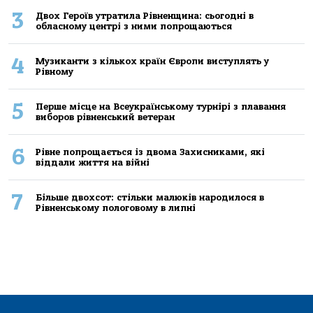
3
Двох Героїв утратила Рівненщина: сьогодні в
обласному центрі з ними попрощаються
4
Музиканти з кількох країн Європи виступлять у
Рівному
5
Перше місце на Всеукраїнському турнірі з плавання
виборов рівненський ветеран
6
Рівне попрощається із двома Захисниками, які
віддали життя на війні
7
Більше двохсот: стільки малюків народилося в
Рівненському пологовому в липні