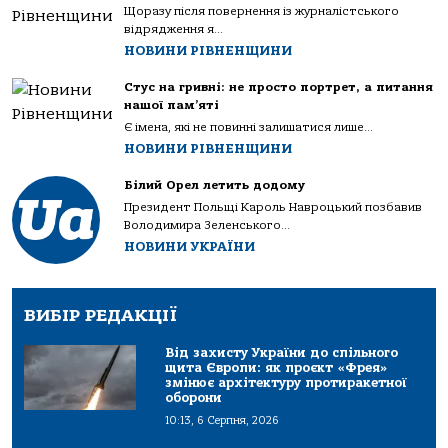
Щоразу після повернення із журналістського
відрядження я...
НОВИНИ РІВНЕНЩИНИ
Стус на гривні: не просто портрет, а питання
нашої пам’яті
Є імена, які не повинні залишатися лише...
НОВИНИ РІВНЕНЩИНИ
Білий Орел летить додому
Президент Польщі Кароль Навроцький позбавив
Володимира Зеленського...
НОВИНИ УКРАЇНИ
ВИБІР РЕДАКЦІЇ
Від захисту України до спільного
щита Європи: як проєкт «Фрея»
змінює архітектуру протиракетної
оборони
10:13, 6 Серпня, 2026