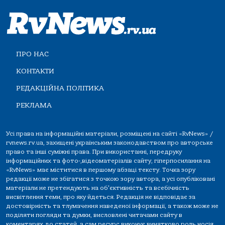
ПРО НАС
КОНТАКТИ
РЕДАКЦІЙНА ПОЛІТИКА
РЕКЛАМА
Усі права на інформаційні матеріали, розміщені на сайті «RvNews» /
rvnews.rv.ua, захищені українським законодавством про авторське
право та інші суміжні права. При використанні, передруку
інформаційних та фото-,відеоматеріалів сайту, гіперпосилання на
«RvNews» має міститися в першому абзаці тексту. Точка зору
редакції може не збігатися з точкою зору автора, а усі опубліковані
матеріали не претендують на об'єктивність та всебічність
висвітлення теми, про яку йдеться. Редакція не відповідає за
достовірність та тлумачення наведеної інформації, а також може не
поділяти погляди та думки, висловлені читачами сайту в
коментарях до статей, а сам ресурс виконує винятково роль носія.