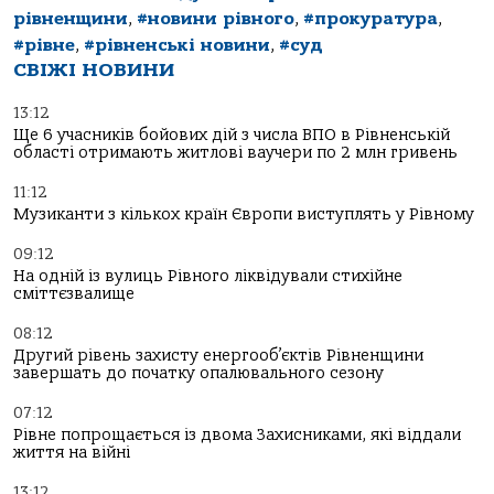
рівненщини
,
#новини рівного
,
#прокуратура
,
#рівне
,
#рівненські новини
,
#суд
СВІЖІ НОВИНИ
13:12
Ще 6 учасників бойових дій з числа ВПО в Рівненській
області отримають житлові ваучери по 2 млн гривень
11:12
Музиканти з кількох країн Європи виступлять у Рівному
09:12
На одній із вулиць Рівного ліквідували стихійне
сміттєзвалище
08:12
Другий рівень захисту енергооб’єктів Рівненщини
завершать до початку опалювального сезону
07:12
Рівне попрощається із двома Захисниками, які віддали
життя на війні
13:12