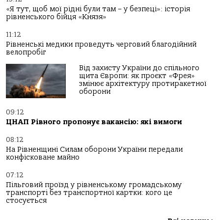
«Я тут, щоб мої рідні були там – у безпеці»: історія
рівненського бійця «Князя»
11:12
Рівненські медики проведуть черговий благодійний
велопробіг
Від захисту України до спільного
щита Європи: як проєкт «Фрея»
змінює архітектуру протиракетної
оборони
09:12
ЦНАП Рівного пропонує вакансію: які вимоги
08:12
На Рівненщині Силам оборони України передали
конфісковане майно
07:12
Пільговий проїзд у рівненському громадському
транспорті без транспортної картки: кого це
стосується