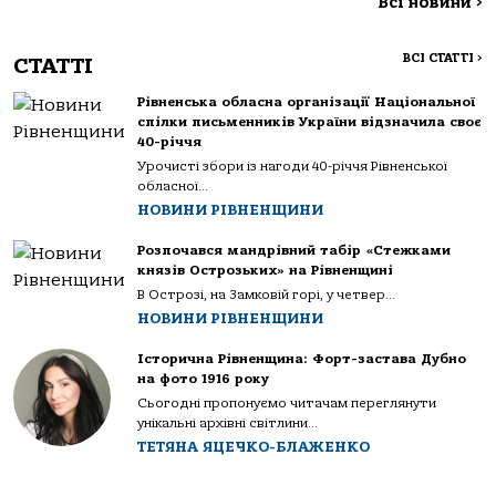
Всі новини
>
ВСІ СТАТТІ
>
СТАТТІ
Рівненська обласна організації Національної
спілки письменників України відзначила своє
40-річчя
Урочисті збори із нагоди 40-річчя Рівненської
обласної...
НОВИНИ РІВНЕНЩИНИ
Розпочався мандрівний табір «Стежками
князів Острозьких» на Рівненщині
В Острозі, на Замковій горі, у четвер...
НОВИНИ РІВНЕНЩИНИ
Історична Рівненщина: Форт-застава Дубно
на фото 1916 року
Сьогодні пропонуємо читачам переглянути
унікальні архівні світлини...
ТЕТЯНА ЯЦЕЧКО-БЛАЖЕНКО