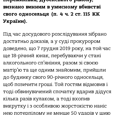
визнано винним в умисному вбивстві
свого односельця (п. 4 ч. 2 ст. 115 КК
України).
Під час досудового розслідування зібрано
достатньо доказів, а у суді прокурором
доведено, що 7 грудня 2019 року, на той час
ще 18-річний юнак, перебуваючи у стані
алкогольного сп’яніння, разом зі своєю
матір’ю та ще одним знайомим, прийшли
до будинку свого 90-річного односельця,
щоб позичити гроші. Той гостям відмовив і
тоді обвинувачений спочатку вдарив дідуся
кілька разів кулаком, а тоді вхопив
викрутку і з особливою жорстокістю наніс
нею потерпілому не менше 50 ударів у шию