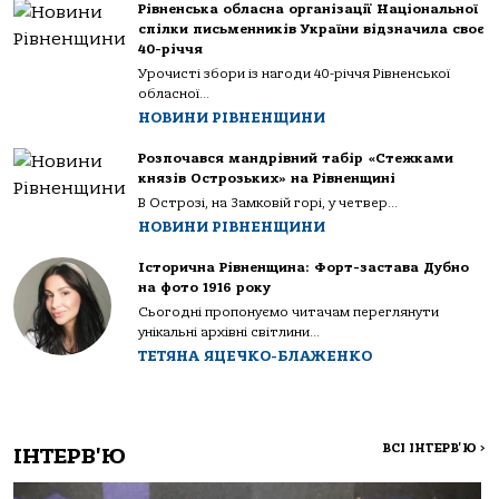
Рівненська обласна організації Національної
спілки письменників України відзначила своє
40-річчя
Урочисті збори із нагоди 40-річчя Рівненської
обласної...
НОВИНИ РІВНЕНЩИНИ
Розпочався мандрівний табір «Стежками
князів Острозьких» на Рівненщині
В Острозі, на Замковій горі, у четвер...
НОВИНИ РІВНЕНЩИНИ
Історична Рівненщина: Форт-застава Дубно
на фото 1916 року
Сьогодні пропонуємо читачам переглянути
унікальні архівні світлини...
ТЕТЯНА ЯЦЕЧКО-БЛАЖЕНКО
ВСІ ІНТЕРВ'Ю
>
ІНТЕРВ'Ю