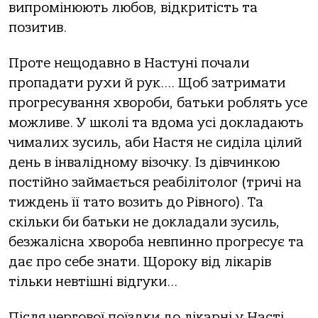
випромінюють любов, відкритість та
позитив.
Проте нещодавно в Настуні почали
пропадати рухи й рук…. Щоб затримати
прогресування хвороби, батьки роблять усе
можливе. У школі та вдома усі докладають
чималих зусиль, аби Настя не сиділа цілий
день в інвалідному візочку. Із дівчинкою
постійно займається реабілітолог (тричі на
тиждень її тато возить до Рівного). Та
скільки би батьки не докладали зусиль,
безжалісна хвороба невпинно прогресує та
дає про себе знати. Щороку від лікарів
тільки невтішні відгуки…
Після чергової поїздки до лікарні у Насті