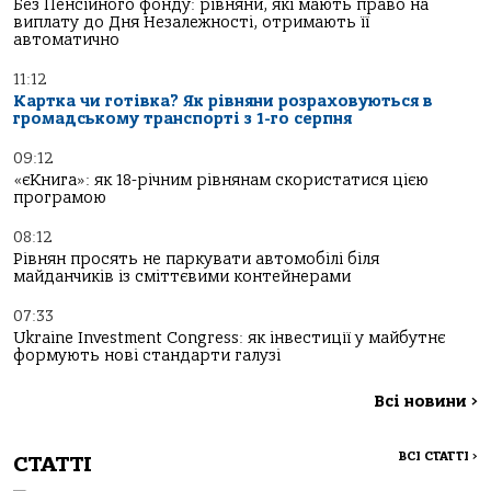
Без Пенсійного фонду: рівняни, які мають право на
виплату до Дня Незалежності, отримають її
автоматично
11:12
Картка чи готівка? Як рівняни розраховуються в
громадському транспорті з 1-го серпня
09:12
«єКнига»: як 18-річним рівнянам скористатися цією
програмою
08:12
Рівнян просять не паркувати автомобілі біля
майданчиків із сміттєвими контейнерами
07:33
Ukraine Investment Congress: як інвестиції у майбутнє
формують нові стандарти галузі
Всі новини
>
ВСІ СТАТТІ
>
СТАТТІ