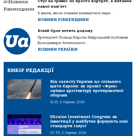
Стус на гривні: не просто портрет, а питання
нашої пам’яті
Є імена, які не повинні залишатися лише...
НОВИНИ РІВНЕНЩИНИ
Білий Орел летить додому
Президент Польщі Кароль Навроцький позбавив
Володимира Зеленського...
НОВИНИ УКРАЇНИ
ВИБІР РЕДАКЦІЇ
Від захисту України до спільного
щита Європи: як проєкт «Фрея»
змінює архітектуру протиракетної
оборони
10:13, 6 Серпня, 2026
Ukraine Investment Congress: як
інвестиції у майбутнє формують нові
стандарти галузі
07:33, 5 Серпня, 2026