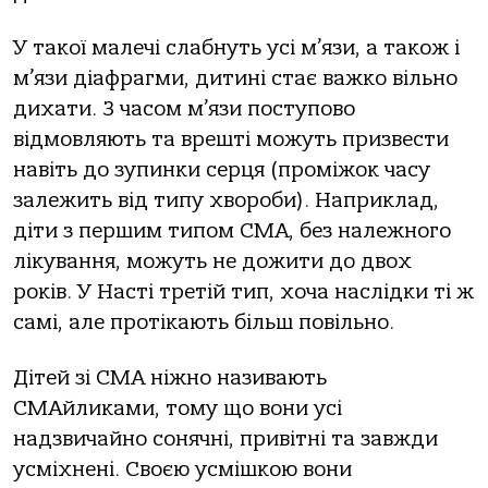
У такої малечі слабнуть усі м’язи, а також і
м’язи діафрагми, дитині стає важко вільно
дихати. З часом м’язи поступово
відмовляють та врешті можуть призвести
навіть до зупинки серця (проміжок часу
залежить від типу хвороби). Наприклад,
діти з першим типом СМА, без належного
лікування, можуть не дожити до двох
років. У Насті третій тип, хоча наслідки ті ж
самі, але протікають більш повільно.
Дітей зі СМА ніжно називають
СМАйликами, тому що вони усі
надзвичайно сонячні, привітні та завжди
усміхнені. Своєю усмішкою вони