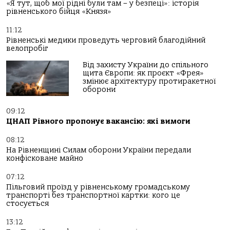
«Я тут, щоб мої рідні були там – у безпеці»: історія
рівненського бійця «Князя»
11:12
Рівненські медики проведуть черговий благодійний
велопробіг
Від захисту України до спільного
щита Європи: як проєкт «Фрея»
змінює архітектуру протиракетної
оборони
09:12
ЦНАП Рівного пропонує вакансію: які вимоги
08:12
На Рівненщині Силам оборони України передали
конфісковане майно
07:12
Пільговий проїзд у рівненському громадському
транспорті без транспортної картки: кого це
стосується
13:12