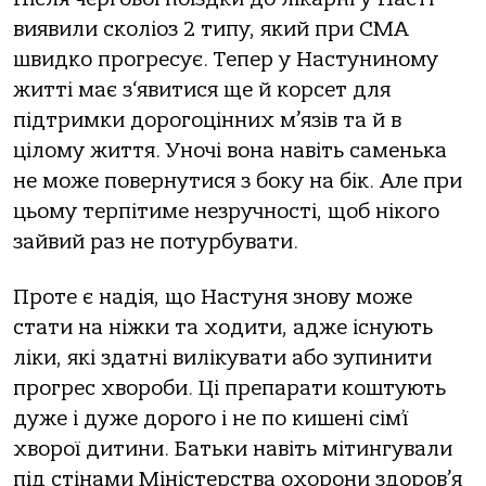
виявили сколіоз 2 типу, який при СМА
швидко прогресує. Тепер у Настуниному
житті має з‘явитися ще й корсет для
підтримки дорогоцінних м’язів та й в
цілому життя. Уночі вона навіть саменька
не може повернутися з боку на бік. Але при
цьому терпітиме незручності, щоб нікого
зайвий раз не потурбувати.
Проте є надія, що Настуня знову може
стати на ніжки та ходити, адже існують
ліки, які здатні вилікувати або зупинити
прогрес хвороби. Ці препарати коштують
дуже і дуже дорого і не по кишені сім’ї
хворої дитини. Батьки навіть мітингували
під стінами Міністерства охорони здоров’я