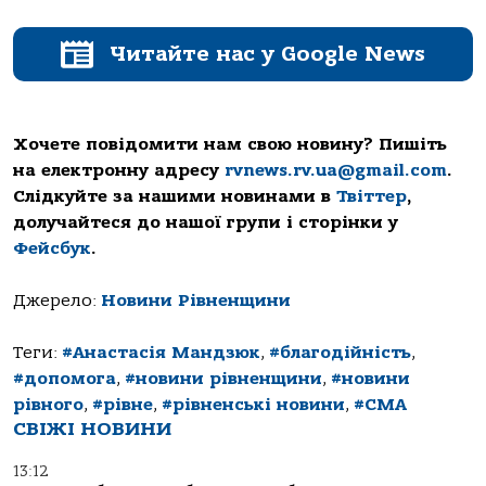
Читайте нас у Google News
Хочете повідомити нам свою новину? Пишіть
на електронну адресу
rvnews.rv.ua@gmail.com
.
Слідкуйте за нашими новинами в
Твіттер
,
долучайтеся до нашої групи і сторінки у
Фейсбук
.
Джерело:
Новини Рівненщини
Теги:
#Анастасія Мандзюк
,
#благодійність
,
#допомога
,
#новини рівненщини
,
#новини
рівного
,
#рівне
,
#рівненські новини
,
#СМА
СВІЖІ НОВИНИ
13:12