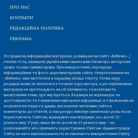
ПРО НАС
КОНТАКТИ
РЕДАКЦІЙНА ПОЛІТИКА
РЕКЛАМА
Усі права на інформаційні матеріали, розміщені на сайті «RvNews» /
rvnews.rv.ua, захищені українським законодавством про авторське
право та інші суміжні права. При використанні, передруку
інформаційних та фото-,відеоматеріалів сайту, гіперпосилання на
«RvNews» має міститися в першому абзаці тексту. Точка зору
редакції може не збігатися з точкою зору автора, а усі опубліковані
матеріали не претендують на об'єктивність та всебічність
висвітлення теми, про яку йдеться. Редакція не відповідає за
достовірність та тлумачення наведеної інформації, а також може не
поділяти погляди та думки, висловлені читачами сайту в
коментарях до статей, а сам ресурс виконує винятково роль носія.
Користуючись Сайтом, відвідувач підтверджує, що досяг 21-
річного віку. У разі, якщо Ви не досягли 21-річного віку — не
розпочинайте або припиніть користування Сайтом. Адміністрація
Сайту не несе відповідальності за законність використання Сайту