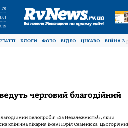
4.76
1.61
0.19
СТАТТІ
БЛОГИ
ФОТО
ВІДЕО
ЦІКАВО
ВІЙНА З
ведуть черговий благодійний
благодійний велопробіг «За Незалежність!», який
сна клінічна лікарня імені Юрія Семенюка. Цьогорічни