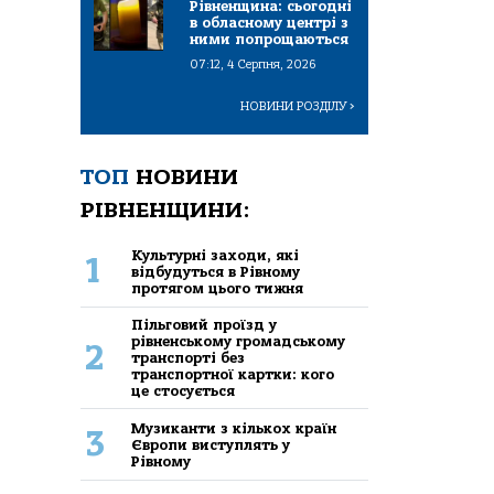
Рівненщина: сьогодні
в обласному центрі з
ними попрощаються
07:12, 4 Серпня, 2026
НОВИНИ РОЗДІЛУ
>
ТОП
НОВИНИ
РІВНЕНЩИНИ:
Культурні заходи, які
1
відбудуться в Рівному
протягом цього тижня
Пільговий проїзд у
рівненському громадському
2
транспорті без
транспортної картки: кого
це стосується
Музиканти з кількох країн
3
Європи виступлять у
Рівному