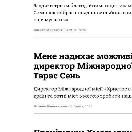
Завдяки трьом благодійним ініціативам к
Семенюка зібрав понад пів мільйона гри
спрямували як...
Олекса Мирожит
-
14 Січня, 2026
Мене надихає можливі
директор Міжнародної 
Тарас Сень
Директор Міжнародної місії «Христос є в
країн та сотні міст з метою зробити на
Новини Рівненщини
-
12 Грудня, 2025