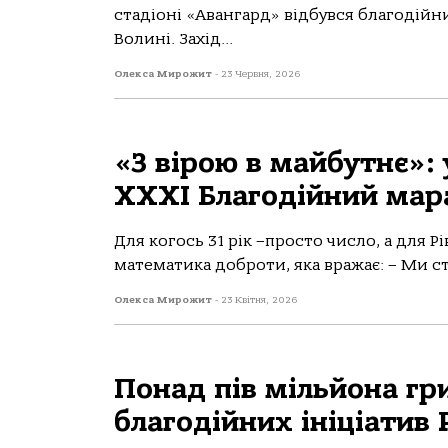
стадіоні «Авангард» відбувся благодій
Волині. Захід...
Олекса Мирожит
-
23 Червня, 2026
«З вірою в майбутнє»:
ХХХІ Благодійний ма
Для когось 31 рік –просто число, а для Р
математика доброти, яка вражає: – Ми ст
Олекса Мирожит
-
23 Квітня, 2026
Понад пів мільйона гр
благодійних ініціатив 