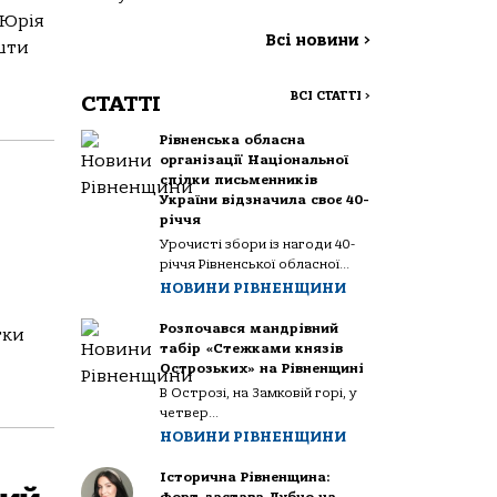
 Юрія
Всі новини
>
шти
ВСІ СТАТТІ
>
СТАТТІ
Рівненська обласна
організації Національної
спілки письменників
України відзначила своє 40-
річчя
Урочисті збори із нагоди 40-
річчя Рівненської обласної...
НОВИНИ РІВНЕНЩИНИ
Розпочався мандрівний
тки
табір «Стежками князів
Острозьких» на Рівненщині
В Острозі, на Замковій горі, у
четвер...
НОВИНИ РІВНЕНЩИНИ
Історична Рівненщина: