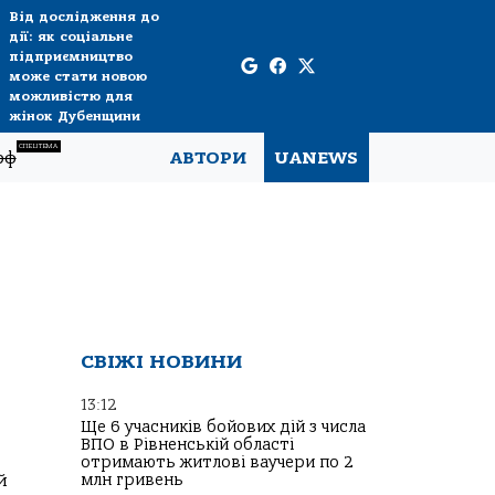
Від дослідження до
дії: як соціальне
підприємництво
може стати новою
можливістю для
жінок Дубенщини
СПЕЦТЕМА
рф
АВТОРИ
UANEWS
СВІЖІ НОВИНИ
13:12
Ще 6 учасників бойових дій з числа
ВПО в Рівненській області
отримають житлові ваучери по 2
й
млн гривень