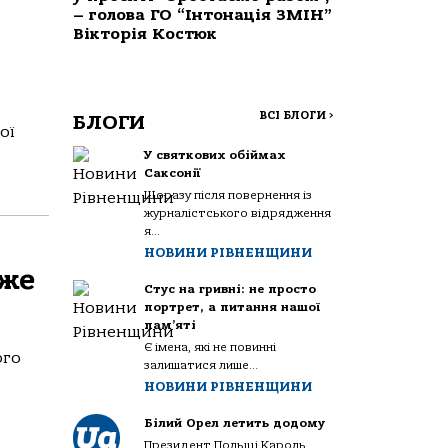
– голова ГО “Інтонація ЗМІН”
Вікторія Костюк
ВСІ БЛОГИ
>
БЛОГИ
ої
У святкових обіймах
Саксонії
Щоразу після повернення із
журналістського відрядження
я...
НОВИНИ РІВНЕНЩИНИ
йже
Стус на гривні: не просто
портрет, а питання нашої
пам’яті
Є імена, які не повинні
ого
залишатися лише...
НОВИНИ РІВНЕНЩИНИ
Білий Орел летить додому
Президент Польщі Кароль