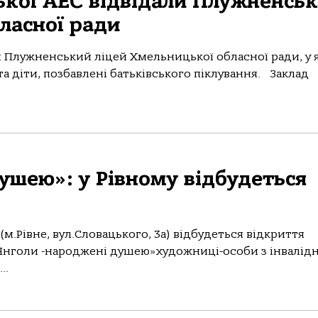
кої АЕС відвідали Плужненсь
ласної ради
 Плужненський ліцей Хмельницької обласної ради, у 
а діти, позбавлені батьківського піклування. Заклад
ушею»: у Рівному відбудеться
» (м.Рівне, вул.Словацького, 3а) відбудеться відкриття
Янголи -народжені душею»художниці-особи з інвалід
..