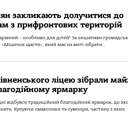
нян закликають долучитися до
ам з прифронтових територій
рівний – особливо для дітей! За ініціативи громадськ
 «Мішечок щастя», який має на меті зібрати...
Рівненського ліцею зібрали ма
благодійному ярмарку
цеї відбувся традиційний благодійний ярмарок, до як
енати. Купуючи смаколики та сувеніри, частину з яких