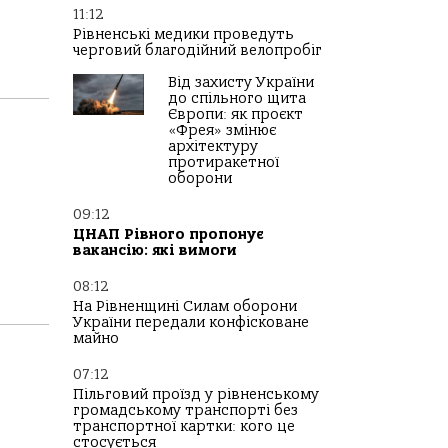
11:12
Рівненські медики проведуть
черговий благодійний велопробіг
Від захисту України
до спільного щита
Європи: як проєкт
«Фрея» змінює
архітектуру
протиракетної
оборони
09:12
ЦНАП Рівного пропонує
вакансію: які вимоги
08:12
На Рівненщині Силам оборони
України передали конфісковане
майно
07:12
Пільговий проїзд у рівненському
громадському транспорті без
транспортної картки: кого це
стосується