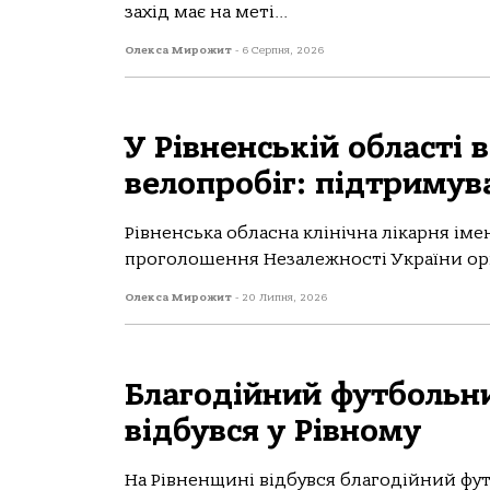
захід має на меті...
Олекса Мирожит
-
6 Серпня, 2026
У Рівненській області 
велопробіг: підтриму
Рівненська обласна клінічна лікарня іме
проголошення Незалежності України орга
Олекса Мирожит
-
20 Липня, 2026
Благодійний футбольн
відбувся у Рівному
На Рівненщині відбувся благодійний фут