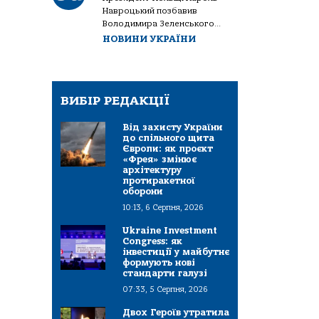
Навроцький позбавив
Володимира Зеленського...
НОВИНИ УКРАЇНИ
ВИБІР РЕДАКЦІЇ
Від захисту України
до спільного щита
Європи: як проєкт
«Фрея» змінює
архітектуру
протиракетної
оборони
10:13, 6 Серпня, 2026
Ukraine Investment
Congress: як
інвестиції у майбутнє
формують нові
стандарти галузі
07:33, 5 Серпня, 2026
Двох Героїв утратила