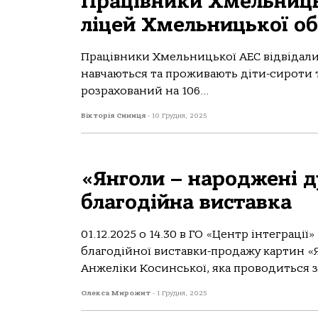
Працівники Хмельниць
ліцей Хмельницької об
Працівники Хмельницької АЕС відвідали
навчаються та проживають діти-сироти т
розрахований на 106...
Вікторія Синиця
-
10 Грудня, 2025
«Янголи – народжені д
благодійна виставка
01.12.2025 о 14.30 в ГО «Центр інтеграції
благодійної виставки-продажу картин «
Анжеліки Косинської, яка проводиться з.
Олекса Мирожит
-
1 Грудня, 2025