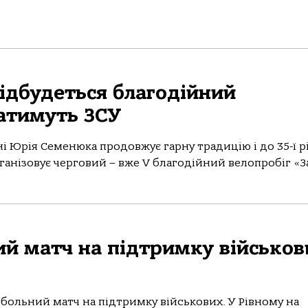
відбудеться благодійний
ватимуть ЗСУ
ні Юрія Семенюка продовжує гарну традицію і до 35-ї р
нізовує черговий – вже V благодійний велопробіг «За.
ий матч на підтримку військов
больний матч на підтримку військових. У Рівному на