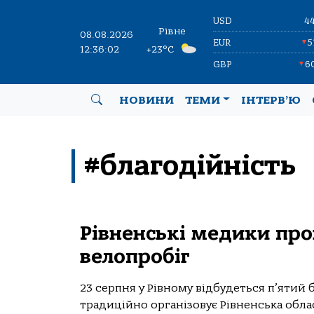
USD
4
Рівне
08.08.2026
EUR
5
▼
12:36:02
+23°C
GBP
6
▼
НОВИНИ
ТЕМИ
ІНТЕРВ’Ю
#благодійність
Рівненські медики про
велопробіг
23 серпня у Рівному відбудеться п’ятий 
традиційно організовує Рівненська обла