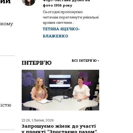
кий
Форт-застава Дубно на
фото 1916 року
Сьогодні пропонуємо
читачам переглянути унікальні
архівні світлини...
якому
ТЕТЯНА ЯЦЕЧКО-
БЛАЖЕНКО
ВСІ ІНТЕРВ'Ю
>
ІНТЕРВ'Ю
ністю
22:26, 1 Липня, 2026
Запрошуємо жінок до участі
у проєкті “Зростаємо разом”,