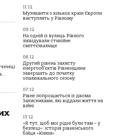
11:12
Музиканти з кількох країн Європи
виступлять у Рівному
09:12
На одній із вулиць Рівного
ліквідували стихійне
сміттєзвалище
08:12
Другий рівень захисту
ічниці
енергооб’єктів Рівненщини
завершать до початку
..
опалювального сезону
07:12
Рівне попрощається із двома
Захисниками, які віддали життя на
війні
их
13:12
«Я тут, щоб мої рідні були там – у
безпеці»: історія рівненського
бійця «Князя»