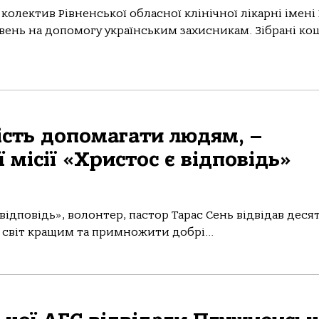
олектив Рівненської обласної клінічної лікарні імені
вень на допомогу українським захисникам. Зібрані ко
сть допомагати людям, –
місії «Христос є відповідь»
ідповідь», волонтер, пастор Тарас Сень відвідав деся
ш світ кращим та примножити добрі...