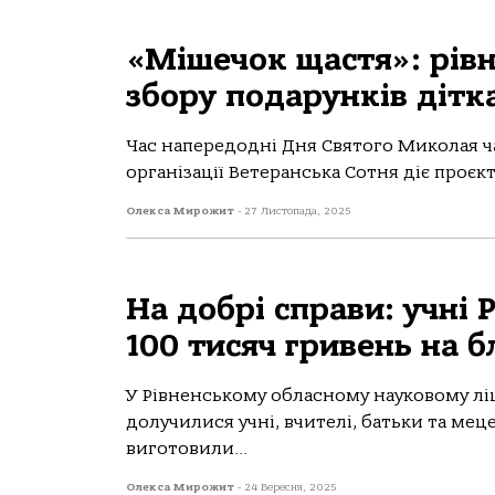
«Мішечок щастя»: рів
збору подарунків дітк
Час напередодні Дня Святого Миколая ча
організації Ветеранська Сотня діє проєкт
Олекса Мирожит
-
27 Листопада, 2025
На добрі справи: учні 
100 тисяч гривень на 
У Рівненському обласному науковому лі
долучилися учні, вчителі, батьки та мец
виготовили...
Олекса Мирожит
-
24 Вересня, 2025