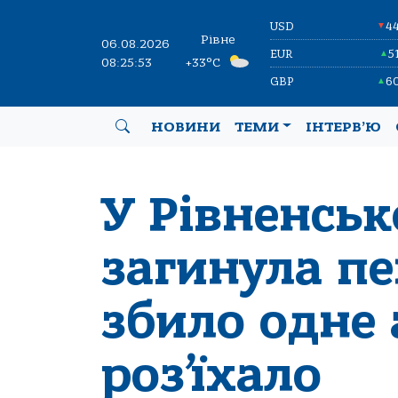
USD
4
▼
Рівне
06.08.2026
EUR
5
▲
08:25:53
+33°C
GBP
6
▲
НОВИНИ
ТЕМИ
ІНТЕРВ’Ю
У Рівненсь
загинула пе
збило одне 
роз’їхало