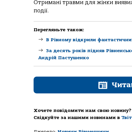
Отримані травми для жінки виявил
події.
Перегляньте також:
В Рівному відкрили фантастични
За десять років підняв Рівненсь
Андрій Пастушенко
Чита
Хочете повідомити нам свою новину?
Слідкуйте за нашими новинами в
Тві
Джерело:
Новини Рівненщини