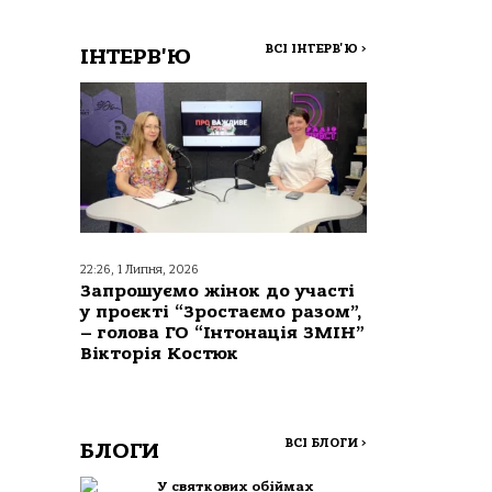
ВСІ ІНТЕРВ'Ю
>
ІНТЕРВ'Ю
22:26, 1 Липня, 2026
Запрошуємо жінок до участі
у проєкті “Зростаємо разом”,
– голова ГО “Інтонація ЗМІН”
Вікторія Костюк
ВСІ БЛОГИ
>
БЛОГИ
У святкових обіймах