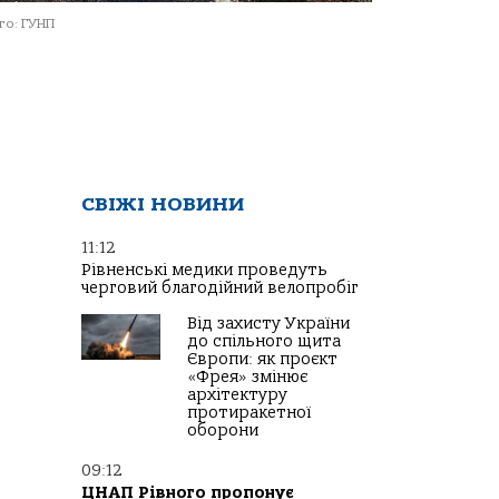
о: ГУНП
СВІЖІ НОВИНИ
11:12
Рівненські медики проведуть
черговий благодійний велопробіг
Від захисту України
до спільного щита
Європи: як проєкт
«Фрея» змінює
архітектуру
протиракетної
оборони
09:12
ЦНАП Рівного пропонує