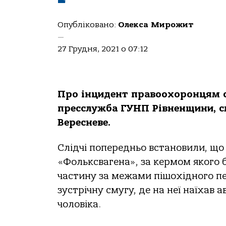
Опубліковано:
Олекса Мирожит
—
27 Грудня, 2021 о 07:12
Про інцидент правоохоронцям ст
пресслужба ГУНП Рівненщини, см
Вересневе.
Слідчі попередньо встановили, що 
«Фольксвагена», за кермом якого б
частину за межами пішохідного пе
зустрічну смугу, де на неї наїхав 
чоловіка.