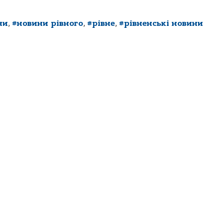
ни
,
#новини рівного
,
#рівне
,
#рівненські новини