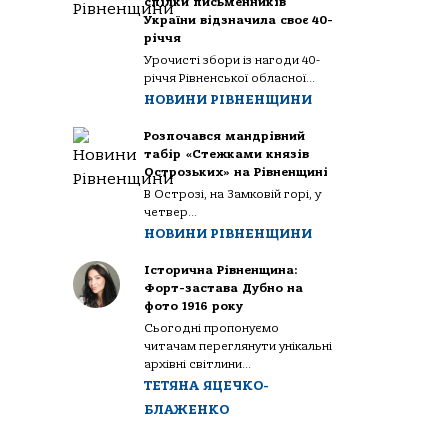
спілки письменників
України відзначила своє 40-
річчя
Урочисті збори із нагоди 40-
річчя Рівненської обласної...
НОВИНИ РІВНЕНЩИНИ
Розпочався мандрівний
табір «Стежками князів
Острозьких» на Рівненщині
В Острозі, на Замковій горі, у
четвер...
НОВИНИ РІВНЕНЩИНИ
Історична Рівненщина:
Форт-застава Дубно на
фото 1916 року
Сьогодні пропонуємо
читачам переглянути унікальні
архівні світлини...
ТЕТЯНА ЯЦЕЧКО-
БЛАЖЕНКО