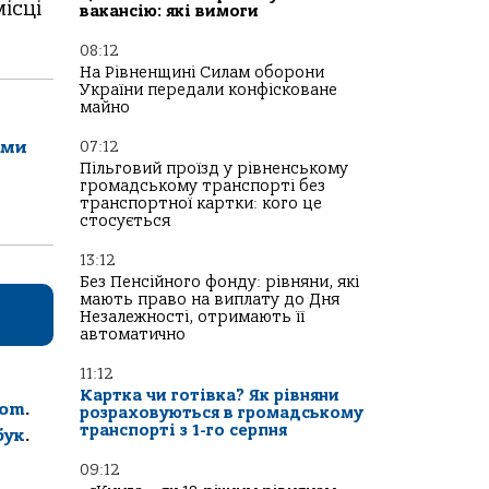
ісці
вакансію: які вимоги
08:12
На Рівненщині Силам оборони
України передали конфісковане
майно
07:12
ами
Пільговий проїзд у рівненському
громадському транспорті без
транспортної картки: кого це
стосується
13:12
Без Пенсійного фонду: рівняни, які
мають право на виплату до Дня
Незалежності, отримають її
автоматично
11:12
Картка чи готівка? Як рівняни
com
.
розраховуються в громадському
транспорті з 1-го серпня
бук
.
09:12