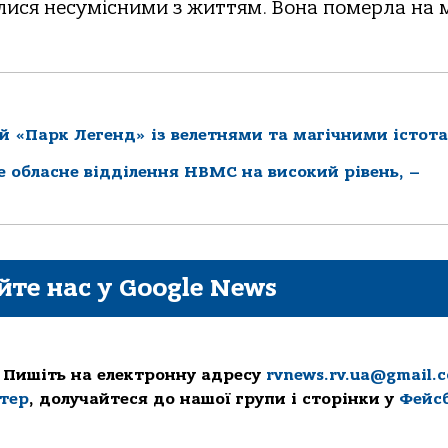
ися несумісними з життям. Вона померла на м
й «Парк Легенд» із велетнями та магічними істот
ке обласне відділення НВМС на високий рівень, –
йте нас у Google News
 Пишіть на електронну адресу
rvnews.rv.ua@gmail.
ттер
, долучайтеся до нашої групи і сторінки у
Фейс