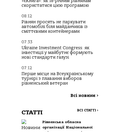
«єКнига»: як 18-річним рівнянам
скористатися цією програмою
08:12
Рівнян просять не паркувати
автомобілі біля майданчиків із
сміттєвими контейнерами
07:33
Ukraine Investment Congress: як
інвестиції у майбутнє формують
нові стандарти галузі
07:12
Перше місце на Всеукраїнському
турнірі з плавання виборов
рівненський ветеран
Всі новини
>
ВСІ СТАТТІ
>
СТАТТІ
Рівненська обласна
організації Національної