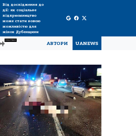
Від дослідження до
дії: як соціальне
підприємництво
може стати новою
можливістю для
жінок Дубенщини
СПЕЦТЕМА
рф
АВТОРИ
UANEWS