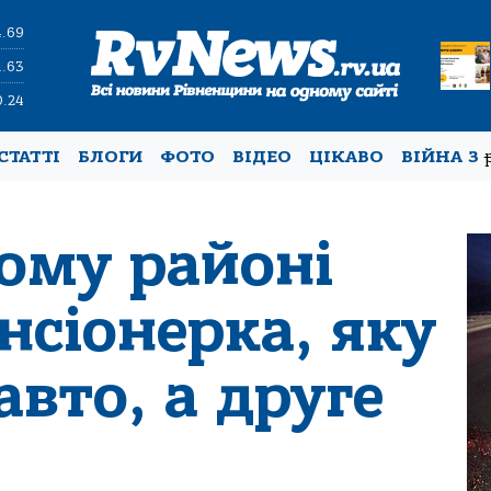
4.69
1.63
0.24
СТАТТІ
БЛОГИ
ФОТО
ВІДЕО
ЦІКАВО
ВІЙНА З
кому районі
нсіонерка, яку
авто, а друге