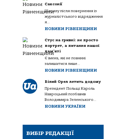
Саксонії
Щоразу після повернення із
журналістського відрядження
я...
НОВИНИ РІВНЕНЩИНИ
Стус на гривні: не просто
портрет, а питання нашої
пам’яті
Є імена, які не повинні
залишатися лише...
НОВИНИ РІВНЕНЩИНИ
Білий Орел летить додому
Президент Польщі Кароль
Навроцький позбавив
Володимира Зеленського...
НОВИНИ УКРАЇНИ
ВИБІР РЕДАКЦІЇ