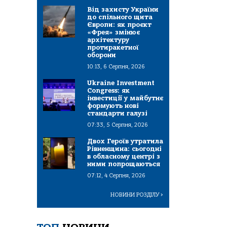
Від захисту України
до спільного щита
Європи: як проєкт
«Фрея» змінює
архітектуру
протиракетної
оборони
10:13, 6 Серпня, 2026
Ukraine Investment
Congress: як
інвестиції у майбутнє
формують нові
стандарти галузі
07:33, 5 Серпня, 2026
Двох Героїв утратила
Рівненщина: сьогодні
в обласному центрі з
ними попрощаються
07:12, 4 Серпня, 2026
НОВИНИ РОЗДІЛУ
>