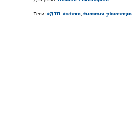
Теги:
#ДТП
,
#жінка
,
#новини рівненщи