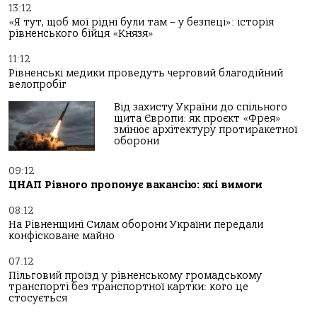
13:12
«Я тут, щоб мої рідні були там – у безпеці»: історія
рівненського бійця «Князя»
11:12
Рівненські медики проведуть черговий благодійний
велопробіг
Від захисту України до спільного
щита Європи: як проєкт «Фрея»
змінює архітектуру протиракетної
оборони
09:12
ЦНАП Рівного пропонує вакансію: які вимоги
08:12
На Рівненщині Силам оборони України передали
конфісковане майно
07:12
Пільговий проїзд у рівненському громадському
транспорті без транспортної картки: кого це
стосується