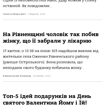
Один із неповнолітніх наніс удар ножем у спину
останній. Як повідомляє...
Олекса Мирожит
-
1 Вересня, 2021
На Рівненщині чоловік так побив
жінку, що її забрали у лікарню
17 квітня, о 15:58 на лінію 103 надійшов виклик від
жительки села Оженин Рівненського району
(раніше Острозького). Вона розповіла, що
неподалік свого будинку побачила жінку...
Рівненський Новинар
-
18 Квітня, 2021
Топ-5 ідей подарунків на День
святого Валентина Йому і Їй!