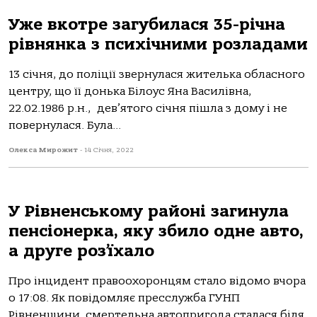
Уже вкотре загубилася 35-річна
рівнянка з психічними розладами
13 січня, до поліції звернулася жителька обласного
центру, що її донька Білоус Яна Василівна,
22.02.1986 р.н., дев’ятого січня пішла з дому і не
повернулася. Була...
Олекса Мирожит
-
14 Січня, 2022
У Рівненському районі загинула
пенсіонерка, яку збило одне авто,
а друге роз’їхало
Про інцидент правоохоронцям стало відомо вчора
о 17:08. Як повідомляє пресслужба ГУНП
Рівненщини, смертельна автопригода сталася біля