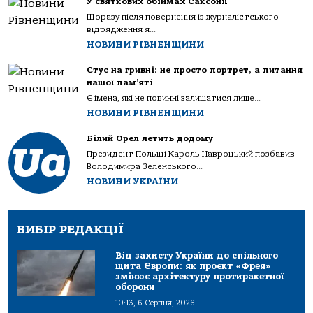
У святкових обіймах Саксонії
Щоразу після повернення із журналістського
відрядження я...
НОВИНИ РІВНЕНЩИНИ
Стус на гривні: не просто портрет, а питання
нашої пам’яті
Є імена, які не повинні залишатися лише...
НОВИНИ РІВНЕНЩИНИ
Білий Орел летить додому
Президент Польщі Кароль Навроцький позбавив
Володимира Зеленського...
НОВИНИ УКРАЇНИ
ВИБІР РЕДАКЦІЇ
Від захисту України до спільного
щита Європи: як проєкт «Фрея»
змінює архітектуру протиракетної
оборони
10:13, 6 Серпня, 2026