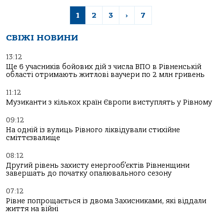
1
2
3
›
7
СВІЖІ НОВИНИ
13:12
Ще 6 учасників бойових дій з числа ВПО в Рівненській
області отримають житлові ваучери по 2 млн гривень
11:12
Музиканти з кількох країн Європи виступлять у Рівному
09:12
На одній із вулиць Рівного ліквідували стихійне
сміттєзвалище
08:12
Другий рівень захисту енергооб’єктів Рівненщини
завершать до початку опалювального сезону
07:12
Рівне попрощається із двома Захисниками, які віддали
життя на війні