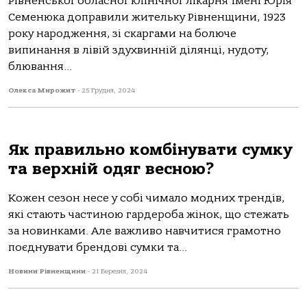
Рівненської обласної клінічної лікарня імені Юрія
Семенюка доправили жительку Рівненщини, 1923
року народження, зі скаргами на болюче
випинання в лівій здухвинній ділянці, нудоту,
блювання...
Олекса Мирожит
-
25 Грудня, 2024
Як правильно комбінувати сумку
та верхній одяг весною?
Кожен сезон несе у собі чимало модних трендів,
які стають частиною гардероба жінок, що стежать
за новинками. Але важливо навчитися грамотно
поєднувати брендові сумки та...
Новини Рівненщини
-
21 Березня, 2024