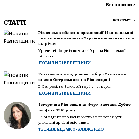
Всі новини
>
ВСІ СТАТТІ
>
СТАТТІ
Рівненська обласна організації Національної
спілки письменників України відзначила своє
40-річчя
Урочисті збори із нагоди 40-річчя Рівненської
обласної...
НОВИНИ РІВНЕНЩИНИ
Розпочався мандрівний табір «Стежками
князів Острозьких» на Рівненщині
В Острозі, на Замковій горі, у четвер...
НОВИНИ РІВНЕНЩИНИ
Історична Рівненщина: Форт-застава Дубно
на фото 1916 року
Сьогодні пропонуємо читачам переглянути
унікальні архівні світлини...
ТЕТЯНА ЯЦЕЧКО-БЛАЖЕНКО