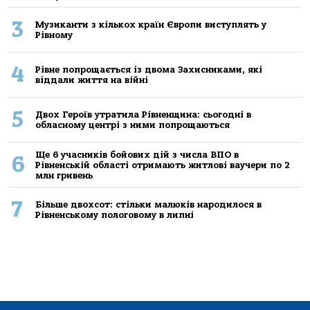
3
Музиканти з кількох країн Європи виступлять у
Рівному
4
Рівне попрощається із двома Захисниками, які
віддали життя на війні
5
Двох Героїв утратила Рівненщина: сьогодні в
обласному центрі з ними попрощаються
Ще 6 учасників бойових дій з числа ВПО в
6
Рівненській області отримають житлові ваучери по 2
млн гривень
7
Більше двохсот: стільки малюків народилося в
Рівненському пологовому в липні