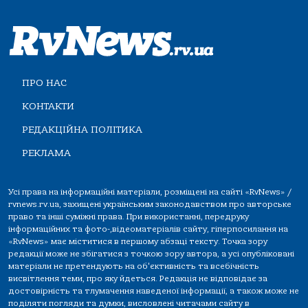
ПРО НАС
КОНТАКТИ
РЕДАКЦІЙНА ПОЛІТИКА
РЕКЛАМА
Усі права на інформаційні матеріали, розміщені на сайті «RvNews» /
rvnews.rv.ua, захищені українським законодавством про авторське
право та інші суміжні права. При використанні, передруку
інформаційних та фото-,відеоматеріалів сайту, гіперпосилання на
«RvNews» має міститися в першому абзаці тексту. Точка зору
редакції може не збігатися з точкою зору автора, а усі опубліковані
матеріали не претендують на об'єктивність та всебічність
висвітлення теми, про яку йдеться. Редакція не відповідає за
достовірність та тлумачення наведеної інформації, а також може не
поділяти погляди та думки, висловлені читачами сайту в