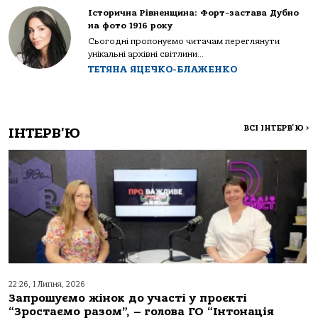
Історична Рівненщина: Форт-застава Дубно
на фото 1916 року
Сьогодні пропонуємо читачам переглянути
унікальні архівні світлини...
ТЕТЯНА ЯЦЕЧКО-БЛАЖЕНКО
ВСІ ІНТЕРВ'Ю
>
ІНТЕРВ'Ю
22:26, 1 Липня, 2026
Запрошуємо жінок до участі у проєкті
“Зростаємо разом”, – голова ГО “Інтонація