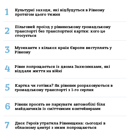
1
Культурні заходи, які відбудуться в Рівному
протягом цього тижня
Пільговий проїзд у рівненському громадському
2
транспорті без транспортної картки: кого це
стосується
3
Музиканти з кількох країн Європи виступлять у
Рівному
4
Рівне попрощається із двома Захисниками, які
віддали життя на війні
5
Картка чи готівка? Як рівняни розраховуються в
громадському транспорті з 1-го серпня
6
Рівнян просять не паркувати автомобілі біля
майданчиків із сміттєвими контейнерами
7
Двох Героїв утратила Рівненщина: сьогодні в
обласному центрі з ними попрощаються