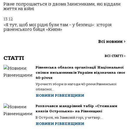
Рівне попрощається із двома Захисниками, які віддали
життя на війні
13:12
«Я тут, щоб мої рідні були там – у безпеці»: історія
рівненського бійця «Князя»
Всі новини
>
ВСІ СТАТТІ
>
СТАТТІ
Рівненська обласна організації Національної
спілки письменників України відзначила своє
40-річчя
Урочисті збори із нагоди 40-річчя Рівненської
обласної...
НОВИНИ РІВНЕНЩИНИ
Розпочався мандрівний табір «Стежками
князів Острозьких» на Рівненщині
В Острозі, на Замковій горі, у четвер...
НОВИНИ РІВНЕНЩИНИ