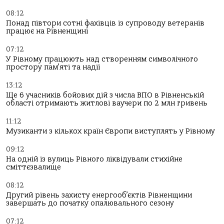
08:12
Понад півтори сотні фахівців із супроводу ветеранів
працює на Рівненщині
07:12
У Рівному працюють над створенням символічного
простору пам’яті та надії
13:12
Ще 6 учасників бойових дій з числа ВПО в Рівненській
області отримають житлові ваучери по 2 млн гривень
11:12
Музиканти з кількох країн Європи виступлять у Рівному
09:12
На одній із вулиць Рівного ліквідували стихійне
сміттєзвалище
08:12
Другий рівень захисту енергооб’єктів Рівненщини
завершать до початку опалювального сезону
07:12