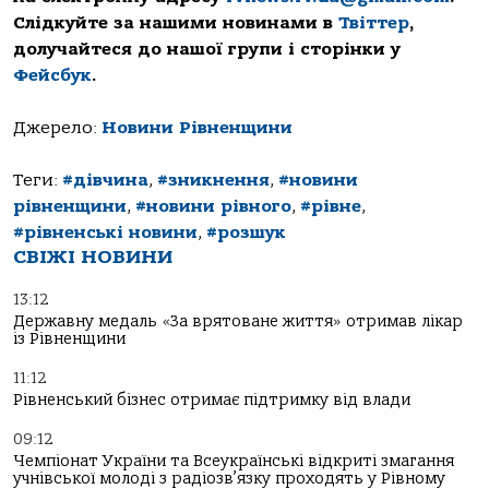
Слідкуйте за нашими новинами в
Твіттер
,
долучайтеся до нашої групи і сторінки у
Фейсбук
.
Джерело:
Новини Рівненщини
Теги:
#дівчина
,
#зникнення
,
#новини
рівненщини
,
#новини рівного
,
#рівне
,
#рівненські новини
,
#розшук
СВІЖІ НОВИНИ
13:12
Державну медаль «За врятоване життя» отримав лікар
із Рівненщини
11:12
Рівненський бізнес отримає підтримку від влади
09:12
Чемпіонат України та Всеукраїнські відкриті змагання
учнівської молоді з радіозв’язку проходять у Рівному