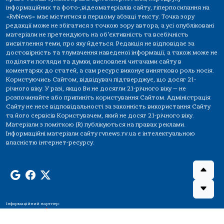
інформаційних та фото-,відеоматеріалів сайту, гіперпосилання на
«RvNews» має міститися в першому абзаці тексту. Точка зору
редакції може не збігатися з точкою зору автора, а усі опубліковані
матеріали не претендують на об'єктивність та всебічність
висвітлення теми, про яку йдеться. Редакція не відповідає за
достовірність та тлумачення наведеної інформації, а також може не
поділяти погляди та думки, висловлені читачами сайту в
коментарях до статей, а сам ресурс виконує винятково роль носія.
Користуючись Сайтом, відвідувач підтверджує, що досяг 21-
річного віку. У разі, якщо Ви не досягли 21-річного віку — не
розпочинайте або припиніть користування Сайтом. Адміністрація
Сайту не несе відповідальності за законність використання Сайту
та його сервісів Користувачем, який не досяг 21-річного віку.
Матеріали з поміткою (R) публікуються на правах реклами.
Інформаційні матеріали сайту rvnews.rv.ua є інтелектуальною
власністю інтернет-ресурсу.
Інформаційний партнер: