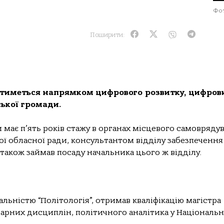
Фот
Поширити:
матиметься напрямком цифрового розвитку, цифров
ської громади.
має п’ять років стажу в органах місцевого самовряду
ї обласної ради, консультантом відділу забезпечення
 також займав посаду начальника цього ж відділу.
:
ціальністю “Політологія”, отримав кваліфікацію магістра
ітарних дисциплін, політичного аналітика у Національ