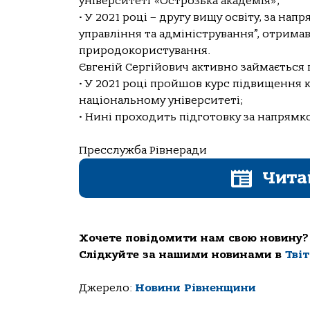
університеті «Острозька академія»;
• У 2021 році – другу вищу освіту, за н
управління та адміністрування”, отрима
природокористування.
Євгеній Сергійович активно займаєтьс
• У 2021 році пройшов курс підвищення 
національному університеті;
• Нині проходить підготовку за напрям
Пресслужба Рівнеради
Чита
Хочете повідомити нам свою новину?
Слідкуйте за нашими новинами в
Тві
Джерело:
Новини Рівненщини