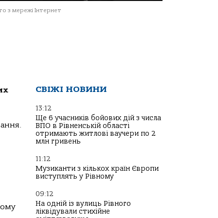
о з мережі Інтернет
СВІЖІ НОВИНИ
их
13:12
Ще 6 учасників бойових дій з числа
вання.
ВПО в Рівненській області
отримають житлові ваучери по 2
млн гривень
11:12
Музиканти з кількох країн Європи
виступлять у Рівному
09:12
На одній із вулиць Рівного
ному
ліквідували стихійне