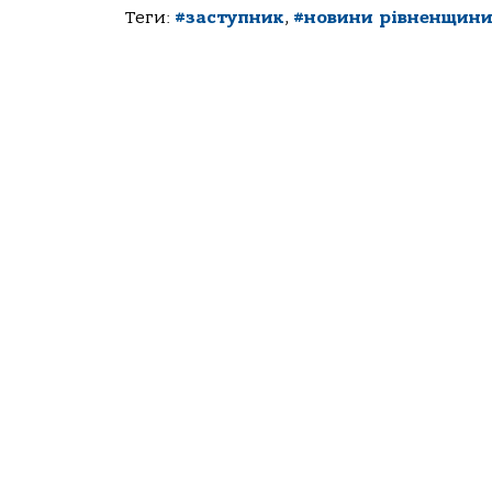
Теги:
#заступник
,
#новини рівненщин