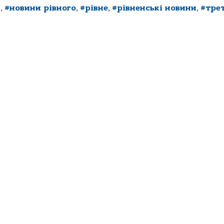
и
,
#новини рівного
,
#рівне
,
#рівненські новини
,
#тре