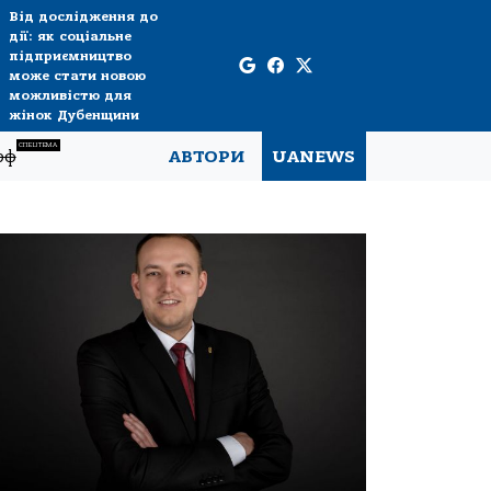
Від дослідження до
дії: як соціальне
підприємництво
може стати новою
можливістю для
жінок Дубенщини
СПЕЦТЕМА
рф
АВТОРИ
UANEWS