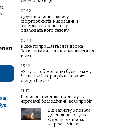
сміттєзвалище
не
08:12
та
Другий рівень захисту
енергооб’єктів Рівненщини
завершать до початку
опалювального сезону
07:12
Рівне попрощається із двома
итеті.
Захисниками, які віддали життя на
війні
13:12
«Я тут, щоб мої рідні були там – у
безпеці»: історія рівненського
бійця «Князя»
11:12
Рівненські медики проведуть
com
.
черговий благодійний велопробіг
бук
.
Від захисту України
до спільного щита
Європи: як проєкт
«Фрея» змінює