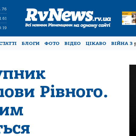
4.76
1.61
0.19
СТАТТІ
БЛОГИ
ФОТО
ВІДЕО
ЦІКАВО
ВІЙНА З
упник
лови Рівного.
чим
ься