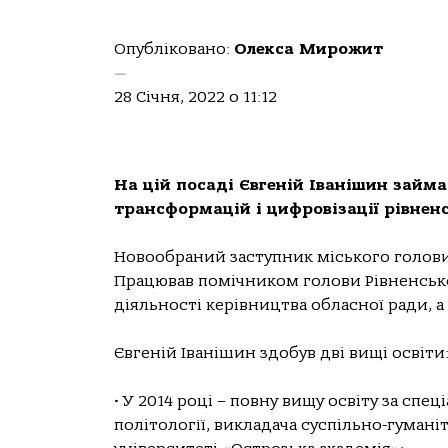
Опубліковано:
Олекса Мирожит
—
28 Січня, 2022 о 11:12
На цій посаді Євгеній Іванішин зай
трансформацій і цифровізації рівнен
Новообраний заступник міського голови 
Працював помічником голови Рівненсько
діяльності керівництва обласної ради, а
Євгеній Іванішин здобув дві вищі освіти
• У 2014 році – повну вищу освіту за спе
політології, викладача суспільно-гуман