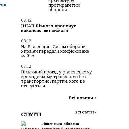
архітектуру
тяк
протиракетної
оборони
09:12
ЦНАП Рівного пропонує
вакансію: які вимоги
08:12
На Рівненщині Силам оборони
України передали конфісковане
майно
07:12
Пільговий проїзд у рівненському
громадському транспорті без
транспортної картки: кого це
стосується
Всі новини
>
ВСІ СТАТТІ
>
СТАТТІ
Рівненська обласна