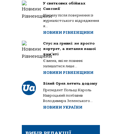
У святкових обіймах
Саксонії
Щоразу після повернення із
журналістського відрядження
я...
НОВИНИ РІВНЕНЩИНИ
Стус на гривні: не просто
портрет, а питання нашої
пам’яті
Є імена, які не повинні
залишатися лише...
НОВИНИ РІВНЕНЩИНИ
Білий Орел летить додому
Президент Польщі Кароль
Навроцький позбавив
Володимира Зеленського...
НОВИНИ УКРАЇНИ
ВИБІР РЕДАКЦІЇ