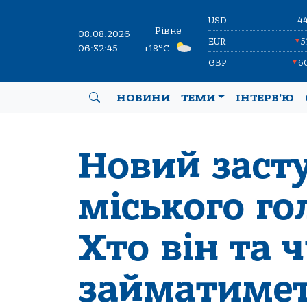
USD
4
Рівне
08.08.2026
EUR
5
▼
06:32:45
+18°C
GBP
6
▼
НОВИНИ
ТЕМИ
ІНТЕРВ’Ю
Новий заст
міського го
Хто він та 
займатимет