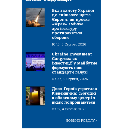
Від захисту України
до спільного щита
Європи: як проєкт
«Фрея» змінює
архітектуру
протиракетної
оборони
10:13, 6 Серпня, 2026
Ukraine Investment
Congress: як
інвестиції у майбутнє
формують нові
стандарти галузі
07:33, 5 Серпня, 2026
Двох Героїв утратила
Рівненщина: сьогодні
в обласному центрі з
ними попрощаються
07:12, 4 Серпня, 2026
НОВИНИ РОЗДІЛУ
>