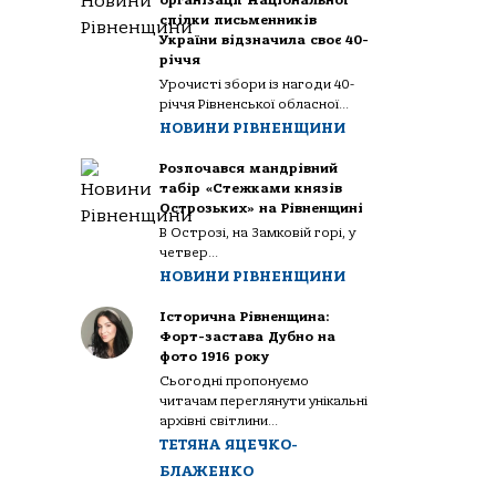
організації Національної
спілки письменників
України відзначила своє 40-
річчя
Урочисті збори із нагоди 40-
річчя Рівненської обласної...
НОВИНИ РІВНЕНЩИНИ
Розпочався мандрівний
табір «Стежками князів
Острозьких» на Рівненщині
В Острозі, на Замковій горі, у
четвер...
НОВИНИ РІВНЕНЩИНИ
Історична Рівненщина:
Форт-застава Дубно на
фото 1916 року
Сьогодні пропонуємо
читачам переглянути унікальні
архівні світлини...
ТЕТЯНА ЯЦЕЧКО-
БЛАЖЕНКО