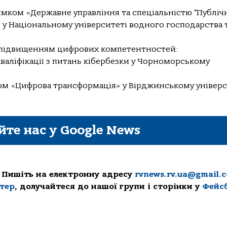
апрямком «Державне управління та спеціальністю “Публіч
в у Національному університеті водного господарства 
я підвищенням цифрових компетентностей:
кваліфікації з питань кібербезки у Чорноморському
ком «Цифрова трансформація» у Вірджинському універс
йте нас у Google News
 Пишіть на електронну адресу
rvnews.rv.ua@gmail.
ттер
, долучайтеся до нашої групи і сторінки у
Фейс