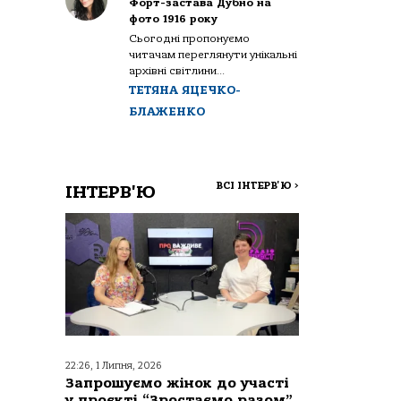
Форт-застава Дубно на
фото 1916 року
Сьогодні пропонуємо
читачам переглянути унікальні
архівні світлини...
ТЕТЯНА ЯЦЕЧКО-
БЛАЖЕНКО
ВСІ ІНТЕРВ'Ю
>
ІНТЕРВ'Ю
22:26, 1 Липня, 2026
Запрошуємо жінок до участі
у проєкті “Зростаємо разом”,