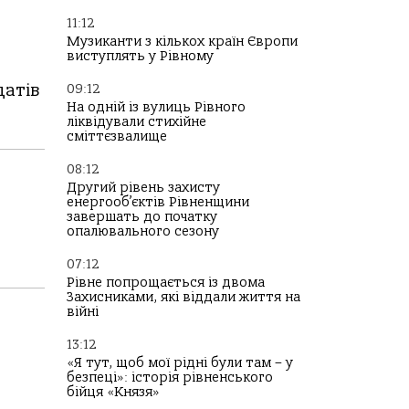
11:12
Музиканти з кількох країн Європи
виступлять у Рівному
датів
09:12
На одній із вулиць Рівного
ліквідували стихійне
сміттєзвалище
08:12
Другий рівень захисту
енергооб’єктів Рівненщини
завершать до початку
опалювального сезону
07:12
Рівне попрощається із двома
Захисниками, які віддали життя на
війні
13:12
«Я тут, щоб мої рідні були там – у
безпеці»: історія рівненського
бійця «Князя»