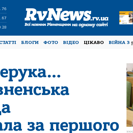
4.76
1.67
0.28
СТАТТІ
БЛОГИ
ФОТО
ВІДЕО
ЦІКАВО
ВІЙНА З
черука…
вненська
да
ала за першого
???