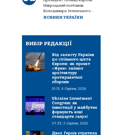
Президент Польщі Кароль
Навроцький позбавив
Володимира Зеленського...
НОВИНИ УКРАЇНИ
ВИБІР РЕДАКЦІЇ
Від захисту України
до спільного щита
Європи: як проєкт
«Фрея» змінює
архітектуру
протиракетної
оборони
10:13, 6 Серпня, 2026
Ukraine Investment
Congress: як
інвестиції у майбутнє
формують нові
стандарти галузі
07:33, 5 Серпня, 2026
Двох Героїв утратила