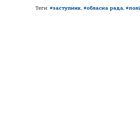
Теги:
#заступник
,
#обласна рада
,
#пол