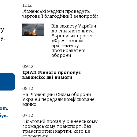
11:12
Рівненські медики проведуть
черговий благодійний велопробіг
Від захисту України
ну
до спільного щита
Європи: як проєкт
у.
«Фрея» змінює
архітектуру
протиракетної
оборони
09:12
ЦНАП Рівного пропонує
вакансію: які вимоги
08:12
На Рівненщині Силам оборони
України передали конфісковане
майно
com
.
07:12
бук
.
Пільговий проїзд у рівненському
громадському транспорті без
транспортної картки: кого це
стосується