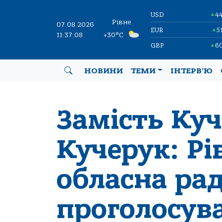
USD
4
▲
Рівне
07.08.2026
EUR
5
▲
11:37:08
+30°C
GBP
6
▲
НОВИНИ
ТЕМИ
ІНТЕРВ’Ю
Замість Ку
Кучерук: Рі
обласна ра
проголосув