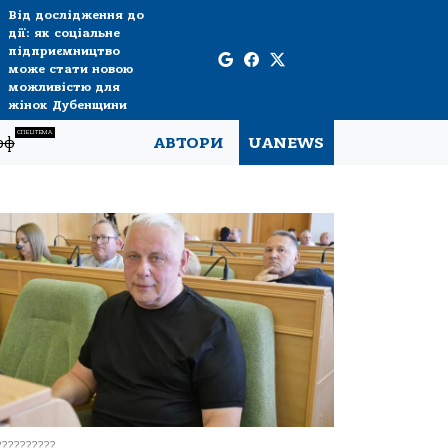
Від дослідження до
дії: як соціальне
підприємництво
може стати новою
можливістю для
жінок Дубенщини
СПЕЦТЕМА
рф
АВТОРИ
UANEWS
??????????