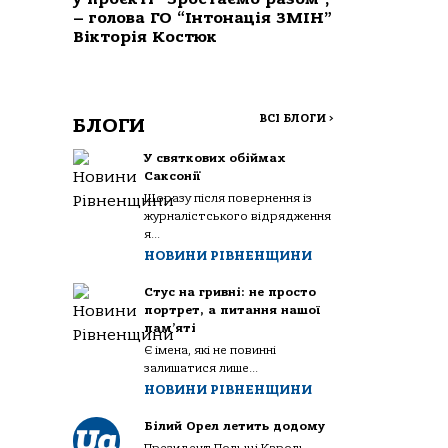
– голова ГО “Інтонація ЗМІН”
Вікторія Костюк
ВСІ БЛОГИ
>
БЛОГИ
У святкових обіймах
Саксонії
Щоразу після повернення із
журналістського відрядження
я...
НОВИНИ РІВНЕНЩИНИ
Стус на гривні: не просто
портрет, а питання нашої
пам’яті
Є імена, які не повинні
залишатися лише...
НОВИНИ РІВНЕНЩИНИ
Білий Орел летить додому