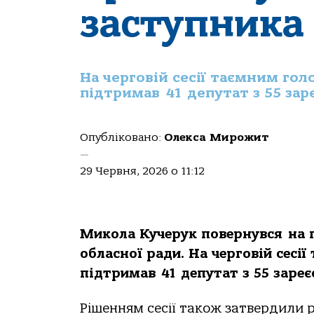
заступника
На черговій сесії таємним го
підтримав 41 депутат з 55 за
Опубліковано:
Олекса Мирожит
—
29 Червня, 2026 о 11:12
Микола Кучерук повернувся на п
обласної ради. На черговій сес
підтримав 41 депутат з 55 заре
Рішенням сесії також затвердили р