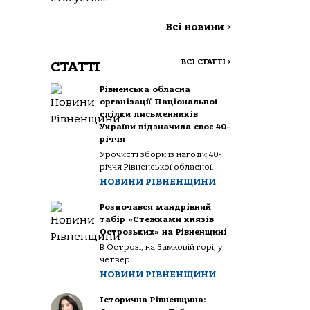
Всі новини
>
ВСІ СТАТТІ
>
СТАТТІ
Рівненська обласна
організації Національної
спілки письменників
України відзначила своє 40-
річчя
Урочисті збори із нагоди 40-
річчя Рівненської обласної...
НОВИНИ РІВНЕНЩИНИ
Розпочався мандрівний
табір «Стежками князів
Острозьких» на Рівненщині
В Острозі, на Замковій горі, у
четвер...
НОВИНИ РІВНЕНЩИНИ
Історична Рівненщина: