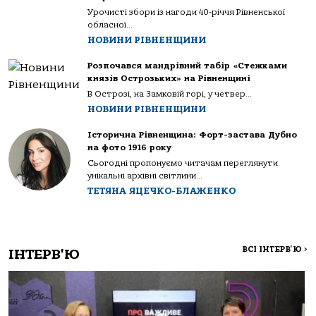
Урочисті збори із нагоди 40-річчя Рівненської
обласної...
НОВИНИ РІВНЕНЩИНИ
Розпочався мандрівний табір «Стежками
князів Острозьких» на Рівненщині
В Острозі, на Замковій горі, у четвер...
НОВИНИ РІВНЕНЩИНИ
Історична Рівненщина: Форт-застава Дубно
на фото 1916 року
Сьогодні пропонуємо читачам переглянути
унікальні архівні світлини...
ТЕТЯНА ЯЦЕЧКО-БЛАЖЕНКО
ВСІ ІНТЕРВ'Ю
>
ІНТЕРВ'Ю