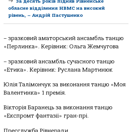
За десять років підняв Рівненське
обласне відділення НВМС на високий
рівень, – Андрій Пастушенко
– зразковий аматорський ансамбль танцю
«Перлинка». Керівник: Ольга Жемчугова
– зразковий ансамбль сучасного танцю
«Етика». Керівник: Руслана Мартинюк
Юлія Талімончук за виконання танцю «Моя
Валентинка» 1 премія.
Вікторія Баранець за виконання танцю
«Експромт фантазії» гран-прі.
Пресслужба Рівнеради