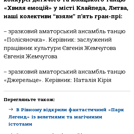
«Хвиля емоцій» у місті Клайпеда, Литва,
наші колективи “взяли” п’ять гран-прі:
– зразковий аматорський ансамбль танцю
«Полісяночка». Керівник: заслужений
працівник культури Євгенія Жемчугова
Євгенія Жемчугова
– зразковий аматорський ансамбль танцю
«Джерельце». Керівник: Наталія Кірія
Перегляньте також:
В Рівному відкрили фантастичний «Парк
Легенд» із велетнями та магічними
істотами