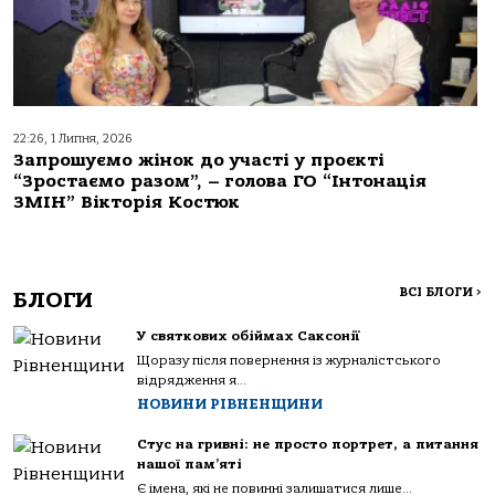
22:26, 1 Липня, 2026
Запрошуємо жінок до участі у проєкті
“Зростаємо разом”, – голова ГО “Інтонація
ЗМІН” Вікторія Костюк
ВСІ БЛОГИ
>
БЛОГИ
У святкових обіймах Саксонії
Щоразу після повернення із журналістського
відрядження я...
НОВИНИ РІВНЕНЩИНИ
Стус на гривні: не просто портрет, а питання
нашої пам’яті
Є імена, які не повинні залишатися лише...