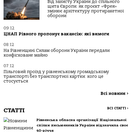
Від захисту України до спільного
щита Європи: як проєкт «Фрея»
змінює архітектуру протиракетної
оборони
09:12
ЦНАП Рівного пропонує вакансію: які вимоги
08:12
На Рівненщині Силам оборони України передали
конфісковане майно
07:12
Пільговий проїзд у рівненському громадському
транспорті без транспортної картки: кого це
стосується
Всі новини
>
ВСІ СТАТТІ
>
СТАТТІ
Рівненська обласна організації Національної
спілки письменників України відзначила своє
40-річчя