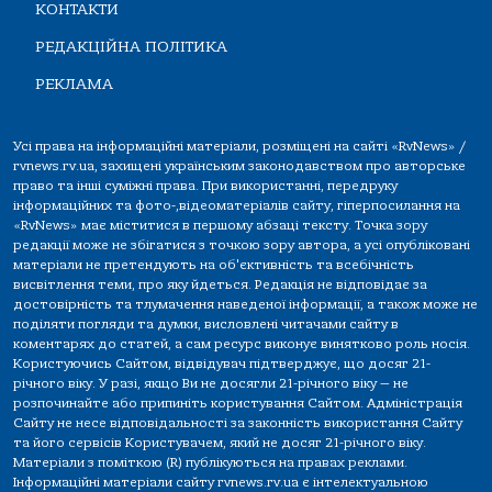
КОНТАКТИ
РЕДАКЦІЙНА ПОЛІТИКА
РЕКЛАМА
Усі права на інформаційні матеріали, розміщені на сайті «RvNews» /
rvnews.rv.ua, захищені українським законодавством про авторське
право та інші суміжні права. При використанні, передруку
інформаційних та фото-,відеоматеріалів сайту, гіперпосилання на
«RvNews» має міститися в першому абзаці тексту. Точка зору
редакції може не збігатися з точкою зору автора, а усі опубліковані
матеріали не претендують на об'єктивність та всебічність
висвітлення теми, про яку йдеться. Редакція не відповідає за
достовірність та тлумачення наведеної інформації, а також може не
поділяти погляди та думки, висловлені читачами сайту в
коментарях до статей, а сам ресурс виконує винятково роль носія.
Користуючись Сайтом, відвідувач підтверджує, що досяг 21-
річного віку. У разі, якщо Ви не досягли 21-річного віку — не
розпочинайте або припиніть користування Сайтом. Адміністрація
Сайту не несе відповідальності за законність використання Сайту
та його сервісів Користувачем, який не досяг 21-річного віку.
Матеріали з поміткою (R) публікуються на правах реклами.
Інформаційні матеріали сайту rvnews.rv.ua є інтелектуальною