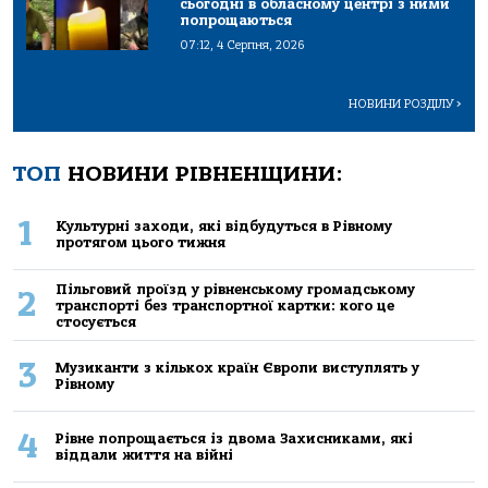
сьогодні в обласному центрі з ними
попрощаються
07:12, 4 Серпня, 2026
НОВИНИ РОЗДІЛУ
>
ТОП
НОВИНИ РІВНЕНЩИНИ:
1
Культурні заходи, які відбудуться в Рівному
протягом цього тижня
Пільговий проїзд у рівненському громадському
2
транспорті без транспортної картки: кого це
стосується
3
Музиканти з кількох країн Європи виступлять у
Рівному
4
Рівне попрощається із двома Захисниками, які
віддали життя на війні