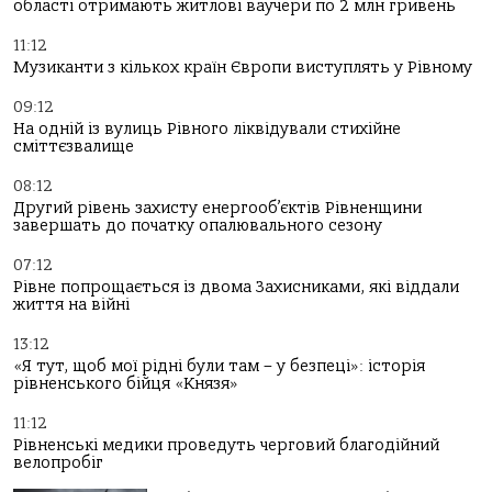
області отримають житлові ваучери по 2 млн гривень
11:12
Музиканти з кількох країн Європи виступлять у Рівному
09:12
На одній із вулиць Рівного ліквідували стихійне
сміттєзвалище
08:12
Другий рівень захисту енергооб’єктів Рівненщини
завершать до початку опалювального сезону
07:12
Рівне попрощається із двома Захисниками, які віддали
життя на війні
13:12
«Я тут, щоб мої рідні були там – у безпеці»: історія
рівненського бійця «Князя»
11:12
Рівненські медики проведуть черговий благодійний
велопробіг