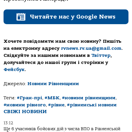
Читайте нас у Google News
Хочете повідомити нам свою новину? Пишіть
на електронну адресу
rvnews.rv.ua@gmail.com
.
Слідкуйте за нашими новинами в
Твіттер
,
долучайтеся до нашої групи і сторінки у
Фейсбук
.
Джерело:
Новини Рівненщини
Теги:
#Гран-прі
,
#МБК
,
#новини рівненщини
,
#новини рівного
,
#рівне
,
#рівненські новини
СВІЖІ НОВИНИ
13:12
Ще 6 учасників бойових дій з числа ВПО в Рівненській