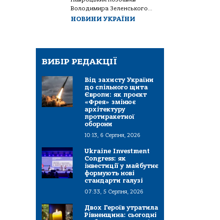
Володимира Зеленського...
НОВИНИ УКРАЇНИ
ВИБІР РЕДАКЦІЇ
Від захисту України
до спільного щита
Європи: як проєкт
«Фрея» змінює
архітектуру
протиракетної
оборони
10:13, 6 Серпня, 2026
Ukraine Investment
Congress: як
інвестиції у майбутнє
формують нові
стандарти галузі
07:33, 5 Серпня, 2026
Двох Героїв утратила
Рівненщина: сьогодні