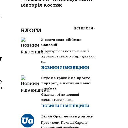
Вікторія Костюк
.
ВСІ БЛОГИ
>
БЛОГИ
У святкових обіймах
Саксонії
Щоразу після повернення із
у
журналістського відрядження
я...
НОВИНИ РІВНЕНЩИНИ
Стус на гривні: не просто
у
портрет, а питання нашої
ль
пам’яті
Є імена, які не повинні
залишатися лише...
НОВИНИ РІВНЕНЩИНИ
Білий Орел летить додому
Президент Польщі Кароль
Навроцький позбавив