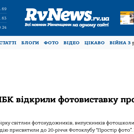
4.69
1.63
0.24
СТАТТІ
БЛОГИ
ФОТО
ВІДЕО
ЦІКАВО
ВІЙНА З
МБК відкрили фотовиставку пр
бірку світлин фотохудожників, випускників фотошколи
дію присвятили до 20-річчя Фотоклубу “Простір фото”. В