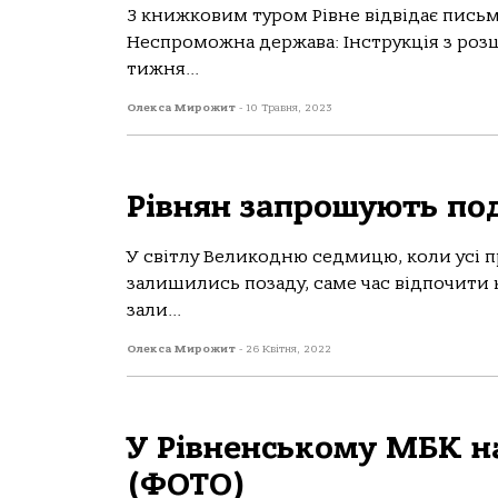
З книжковим туром Рівне відвідає пись
Неспроможна держава: Інструкція з розш
тижня...
Олекса Мирожит
-
10 Травня, 2023
Рівнян запрошують по
У світлу Великодню седмицю, коли усі 
залишились позаду, саме час відпочити 
зали...
Олекса Мирожит
-
26 Квітня, 2022
У Рівненському МБК н
(ФОТО)