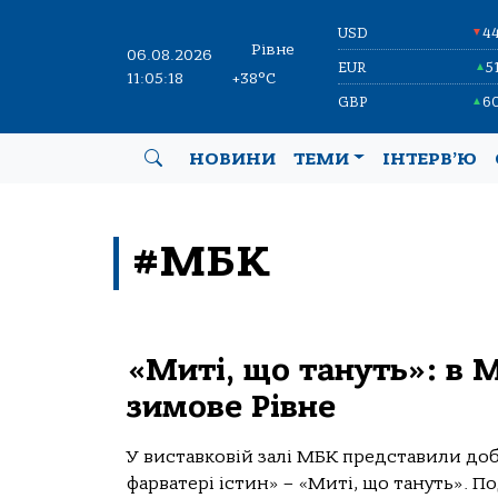
USD
4
▼
Рівне
06.08.2026
EUR
5
▲
11:05:18
+38°C
GBP
6
▲
НОВИНИ
ТЕМИ
ІНТЕРВ’Ю
#МБК
«Миті, що тануть»: в 
зимове Рівне
У виставковій залі МБК представили до
фарватері істин» – «Миті, що тануть». По