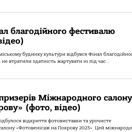
нал благодійного фестивалю
відео)
 міському будинку культури відбувся Фінал благодійно
 не втратили здатність жартувати ні під час...
 призерів Міжнародного салон
ову» (фото, відео)
відбулося відкриття фотовиставки та урочисте
алону «Фотовенісаж на Покрову 2023». Цей міжнарод