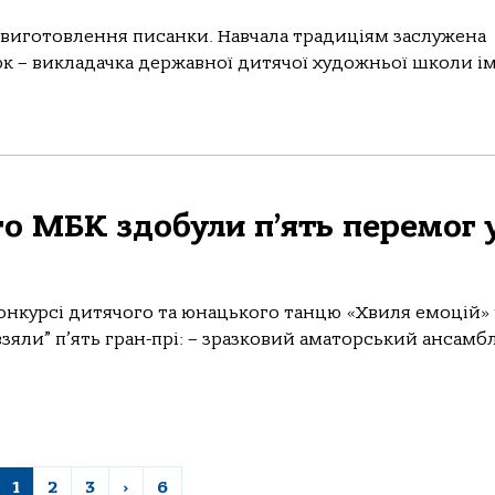
із виготовлення писанки. Навчала традиціям заслужена
к – викладачка державної дитячої художньої школи ім
о МБК здобули п’ять перемог 
нкурсі дитячого та юнацького танцю «Хвиля емоцій» 
взяли” п’ять гран-прі: – зразковий аматорський ансамб
1
2
3
›
6