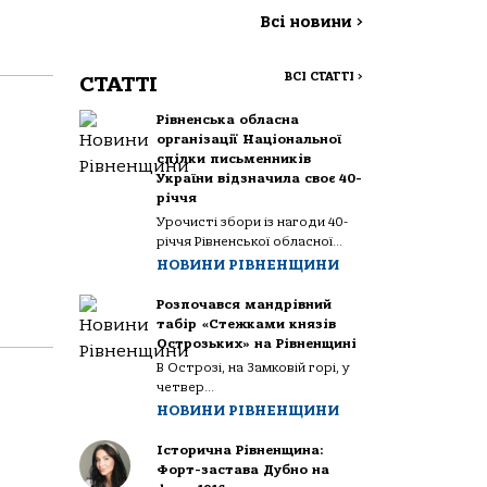
Всі новини
>
ВСІ СТАТТІ
>
СТАТТІ
Рівненська обласна
організації Національної
спілки письменників
України відзначила своє 40-
річчя
Урочисті збори із нагоди 40-
річчя Рівненської обласної...
НОВИНИ РІВНЕНЩИНИ
Розпочався мандрівний
табір «Стежками князів
Острозьких» на Рівненщині
В Острозі, на Замковій горі, у
четвер...
НОВИНИ РІВНЕНЩИНИ
Історична Рівненщина:
Форт-застава Дубно на