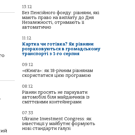
13:12
Без Пенсійного фонду: рівняни, які
мають право на виплату до Дня
Незалежності, отримають її
автоматично
11:12
Картка чи готівка? Як рівняни
розраховуються в громадському
транспорті з 1-го серпня
го
09:12
«єКнига»: як 18-річним рівнянам
скористатися цією програмою
08:12
Рівнян просять не паркувати
автомобілі біля майданчиків із
у
сміттєвими контейнерами
07:33
Ukraine Investment Congress: як
інвестиції у майбутнє формують
нові стандарти галузі
ний