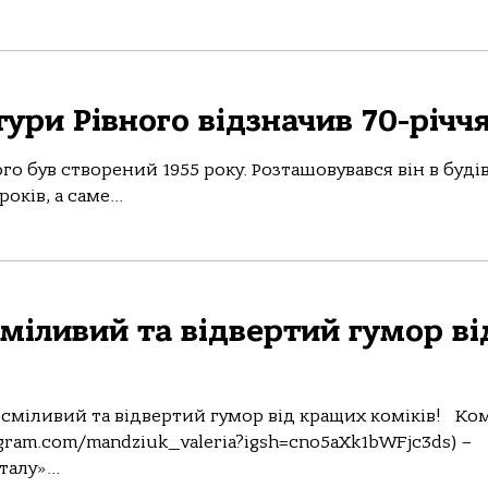
ури Рівного відзначив 70-річч
го був створений 1955 року. Розташовувався він в будів
оків, а саме...
міливий та відвертий гумор ві
 сміливий та відвертий гумор від кращих коміків! Ко
agram.com/mandziuk_valeria?igsh=cno5aXk1bWFjc3ds) –
алу»...