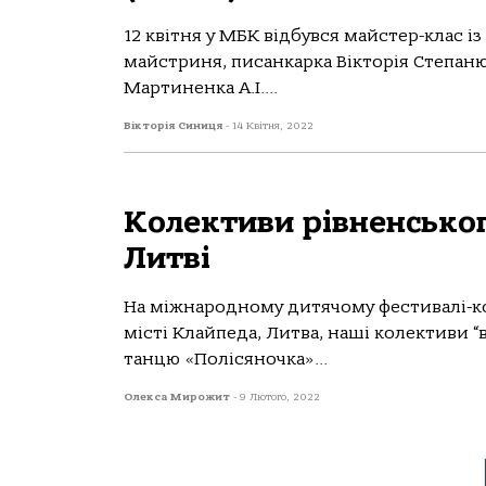
12 квітня у МБК відбувся майстер-клас 
майстриня, писанкарка Вікторія Степаню
Мартиненка А.І....
Вікторія Синиця
-
14 Квітня, 2022
Колективи рівненськог
Литві
На міжнародному дитячому фестивалі-ко
місті Клайпеда, Литва, наші колективи “
танцю «Полісяночка»...
Олекса Мирожит
-
9 Лютого, 2022