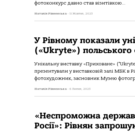
фотоконкурс давно став візитівкою...
Наталія Рівненська
-
11 Жовтня, 2023
У Рівному показали ун
(«Ukryte») польського
Унікальну виставку «Приховане» (“Ukryte
презентували у виставковій залі МБК в Р
фотохудожник, засновник Музею фотограф
Наталія Рівненська
-
6 Липня, 2023
«Неспроможна держава
Росії»: Рівнян запрош