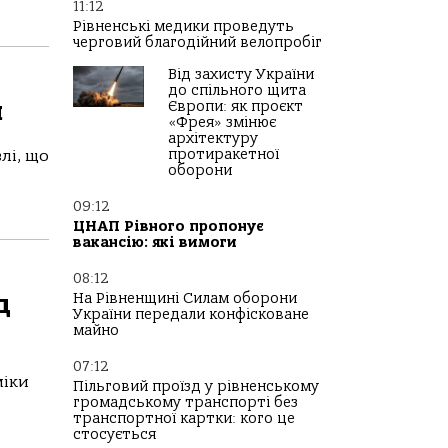
11:12
Рівненські медики проведуть
черговий благодійний велопробіг
Від захисту України
до спільного щита
я
Європи: як проєкт
«Фрея» змінює
архітектуру
протиракетної
лі, що
оборони
09:12
ЦНАП Рівного пропонує
вакансію: які вимоги
08:12
д
На Рівненщині Силам оборони
України передали конфісковане
майно
07:12
міки
Пільговий проїзд у рівненському
громадському транспорті без
транспортної картки: кого це
стосується