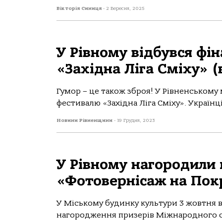
Вікторія Синиця
-
2 Вересня, 2025
У Рівному відбувся фі
«Західна Ліга Сміху» (
Гумор – це також зброя! У Рівненському
фестивалю «Західна Ліга Сміху». Українці
Новини Рівненщини
-
19 Грудня, 2023
У Рівному нагородили
«Фотовернісаж на Покр
У Міському будинку культури 3 жовтня 
нагородження призерів Міжнародного с