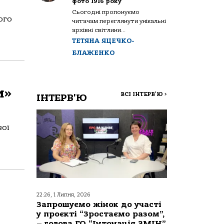
фото 1916 року
Сьогодні пропонуємо
ого
читачам переглянути унікальні
архівні світлини...
ТЕТЯНА ЯЦЕЧКО-
БЛАЖЕНКО
и»
ВСІ ІНТЕРВ'Ю
>
ІНТЕРВ'Ю
вої
22:26, 1 Липня, 2026
Запрошуємо жінок до участі
у проєкті “Зростаємо разом”,
– голова ГО “Інтонація ЗМІН”