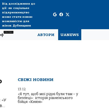
Від дослідження до
дії: як соціальне
підприємництво
може стати новою
можливістю для
жінок Дубенщини
СПЕЦТЕМА
рф
АВТОРИ
UANEWS
о
СВІЖІ НОВИНИ
13:12
«Я тут, щоб мої рідні були там – у
безпеці»: історія рівненського
 «У
бійця «Князя»
...