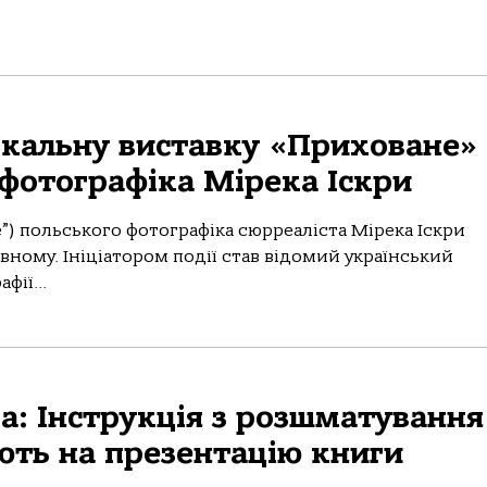
ікальну виставку «Приховане»
 фотографіка Мірека Іскри
”) польського фотографіка сюрреаліста Мірека Іскри
івному. Ініціатором події став відомий український
ії...
: Інструкція з розшматування
ують на презентацію книги