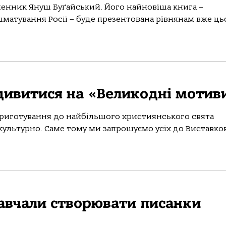
менник Януш Буґайський. Його найновіша книга –
матування Росії – буде презентована рівнянам вже ць
дивитися на «Великодні мотив
приготування до найбільшого християнського свята
культурно. Саме тому ми запрошуємо усіх до Виставко
авчали створювати писанки