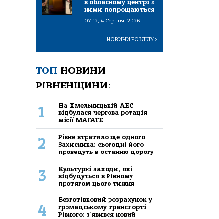
в обласному центрі з
ними попрощаються
07:12, 4 Серпня, 2026
НОВИНИ РОЗДІЛУ
>
ТОП
НОВИНИ
РІВНЕНЩИНИ:
На Хмельницькій АЕС
1
відбулася чергова ротація
місії МАГАТЕ
Рівне втратило ще одного
2
Захисника: сьогодні його
проведуть в останню дорогу
Культурні заходи, які
3
відбудуться в Рівному
протягом цього тижня
Безготівковий розрахунок у
4
громадському транспорті
Рівного: з'явився новий