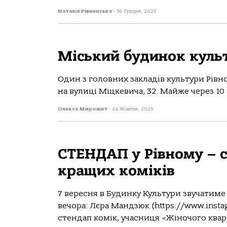
Наталія Рівненська
-
30 Грудня, 2025
Міський будинок культ
Один з головних закладів культури Рівно
на вулиці Міцкевича, 32. Майже через 10 р
Олекса Мирожит
-
24 Жовтня, 2025
СТЕНДАП у Рівному – с
кращих коміків
7 вересня в Будинку Культури звучатиме
вечора: Лєра Мандзюк (https://www.inst
стендап комік, учасниця «Жіночого кварт