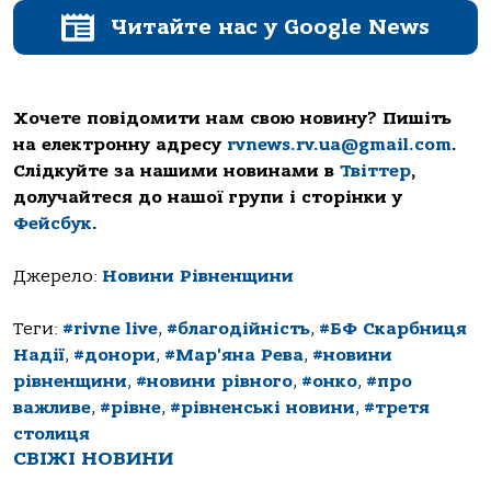
Читайте нас у Google News
Хочете повідомити нам свою новину? Пишіть
на електронну адресу
rvnews.rv.ua@gmail.com
.
Слідкуйте за нашими новинами в
Твіттер
,
долучайтеся до нашої групи і сторінки у
Фейсбук
.
Джерело:
Новини Рівненщини
Теги:
#rivne live
,
#благодійність
,
#БФ Скарбниця
Надії
,
#донори
,
#Мар'яна Рева
,
#новини
рівненщини
,
#новини рівного
,
#онко
,
#про
важливе
,
#рівне
,
#рівненські новини
,
#третя
столиця
СВІЖІ НОВИНИ