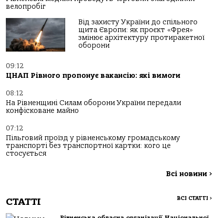
велопробіг
Від захисту України до спільного
щита Європи: як проєкт «Фрея»
змінює архітектуру протиракетної
оборони
09:12
ЦНАП Рівного пропонує вакансію: які вимоги
08:12
На Рівненщині Силам оборони України передали
конфісковане майно
07:12
Пільговий проїзд у рівненському громадському
транспорті без транспортної картки: кого це
стосується
Всі новини
>
ВСІ СТАТТІ
>
СТАТТІ
Рівненська обласна організації Національної