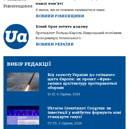
нашої пам’яті
Є імена, які не повинні залишатися лише...
НОВИНИ РІВНЕНЩИНИ
Білий Орел летить додому
Президент Польщі Кароль Навроцький позбавив
Володимира Зеленського...
НОВИНИ УКРАЇНИ
ВИБІР РЕДАКЦІЇ
Від захисту України до спільного
щита Європи: як проєкт «Фрея»
змінює архітектуру протиракетної
оборони
10:13, 6 Серпня, 2026
Ukraine Investment Congress: як
інвестиції у майбутнє формують нові
стандарти галузі
07:33, 5 Серпня, 2026