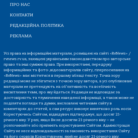
ПРО НАС
КОНТАКТИ
РЕДАКЦІЙНА ПОЛІТИКА
РЕКЛАМА
Усі права на інформаційні матеріали, розміщені на сайті «RvNews» /
rvnews.rv.ua, захищені українським законодавством про авторське
право та інші суміжні права. При використанні, передруку
інформаційних та фото-,відеоматеріалів сайту, гіперпосилання на
«RvNews» має міститися в першому абзаці тексту. Точка зору
редакції може не збігатися з точкою зору автора, а усі опубліковані
матеріали не претендують на об'єктивність та всебічність
висвітлення теми, про яку йдеться. Редакція не відповідає за
достовірність та тлумачення наведеної інформації, а також може не
поділяти погляди та думки, висловлені читачами сайту в
коментарях до статей, а сам ресурс виконує винятково роль носія.
Користуючись Сайтом, відвідувач підтверджує, що досяг 21-
річного віку. У разі, якщо Ви не досягли 21-річного віку — не
розпочинайте або припиніть користування Сайтом. Адміністрація
Сайту не несе відповідальності за законність використання Сайту
та його сервісів Користувачем, який не досяг 21-річного віку.