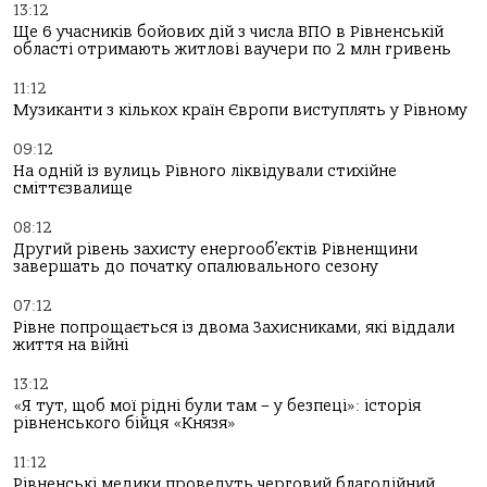
13:12
Ще 6 учасників бойових дій з числа ВПО в Рівненській
області отримають житлові ваучери по 2 млн гривень
11:12
Музиканти з кількох країн Європи виступлять у Рівному
09:12
На одній із вулиць Рівного ліквідували стихійне
сміттєзвалище
08:12
Другий рівень захисту енергооб’єктів Рівненщини
завершать до початку опалювального сезону
07:12
Рівне попрощається із двома Захисниками, які віддали
життя на війні
13:12
«Я тут, щоб мої рідні були там – у безпеці»: історія
рівненського бійця «Князя»
11:12
Рівненські медики проведуть черговий благодійний