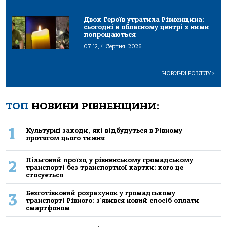
Двох Героїв утратила Рівненщина:
сьогодні в обласному центрі з ними
попрощаються
07:12, 4 Серпня, 2026
НОВИНИ РОЗДІЛУ
>
ТОП
НОВИНИ РІВНЕНЩИНИ:
1
Культурні заходи, які відбудуться в Рівному
протягом цього тижня
Пільговий проїзд у рівненському громадському
2
транспорті без транспортної картки: кого це
стосується
Безготівковий розрахунок у громадському
3
транспорті Рівного: з'явився новий спосіб оплати
смартфоном