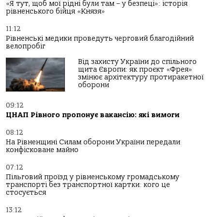
«Я тут, щоб мої рідні були там – у безпеці»: історія
рівненського бійця «Князя»
11:12
Рівненські медики проведуть черговий благодійний
велопробіг
Від захисту України до спільного
щита Європи: як проєкт «Фрея»
змінює архітектуру протиракетної
оборони
09:12
ЦНАП Рівного пропонує вакансію: які вимоги
08:12
На Рівненщині Силам оборони України передали
конфісковане майно
07:12
Пільговий проїзд у рівненському громадському
транспорті без транспортної картки: кого це
стосується
13:12