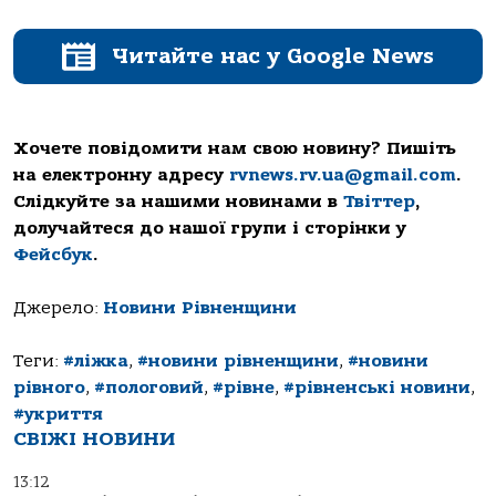
Читайте нас у Google News
Хочете повідомити нам свою новину? Пишіть
на електронну адресу
rvnews.rv.ua@gmail.com
.
Слідкуйте за нашими новинами в
Твіттер
,
долучайтеся до нашої групи і сторінки у
Фейсбук
.
Джерело:
Новини Рівненщини
Теги:
#ліжка
,
#новини рівненщини
,
#новини
рівного
,
#пологовий
,
#рівне
,
#рівненські новини
,
#укриття
СВІЖІ НОВИНИ
13:12