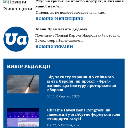
Стус на гривні: не просто портрет, а питання
нашої пам’яті
Є імена, які не повинні залишатися лише...
НОВИНИ РІВНЕНЩИНИ
Білий Орел летить додому
Президент Польщі Кароль Навроцький позбавив
Володимира Зеленського...
НОВИНИ УКРАЇНИ
ВИБІР РЕДАКЦІЇ
Від захисту України до спільного
щита Європи: як проєкт «Фрея»
змінює архітектуру протиракетної
оборони
10:13, 6 Серпня, 2026
Ukraine Investment Congress: як
інвестиції у майбутнє формують нові
стандарти галузі
07:33, 5 Серпня, 2026