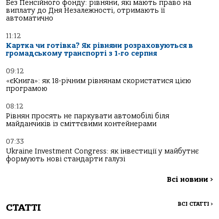
Без Пенсійного фонду: рівняни, які мають право на
виплату до Дня Незалежності, отримають її
автоматично
11:12
Картка чи готівка? Як рівняни розраховуються в
громадському транспорті з 1-го серпня
09:12
«єКнига»: як 18-річним рівнянам скористатися цією
програмою
08:12
Рівнян просять не паркувати автомобілі біля
майданчиків із сміттєвими контейнерами
07:33
Ukraine Investment Congress: як інвестиції у майбутнє
формують нові стандарти галузі
Всі новини
>
ВСІ СТАТТІ
>
СТАТТІ