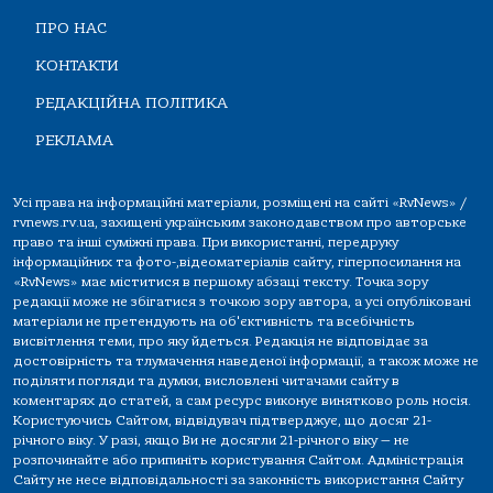
ПРО НАС
КОНТАКТИ
РЕДАКЦІЙНА ПОЛІТИКА
РЕКЛАМА
Усі права на інформаційні матеріали, розміщені на сайті «RvNews» /
rvnews.rv.ua, захищені українським законодавством про авторське
право та інші суміжні права. При використанні, передруку
інформаційних та фото-,відеоматеріалів сайту, гіперпосилання на
«RvNews» має міститися в першому абзаці тексту. Точка зору
редакції може не збігатися з точкою зору автора, а усі опубліковані
матеріали не претендують на об'єктивність та всебічність
висвітлення теми, про яку йдеться. Редакція не відповідає за
достовірність та тлумачення наведеної інформації, а також може не
поділяти погляди та думки, висловлені читачами сайту в
коментарях до статей, а сам ресурс виконує винятково роль носія.
Користуючись Сайтом, відвідувач підтверджує, що досяг 21-
річного віку. У разі, якщо Ви не досягли 21-річного віку — не
розпочинайте або припиніть користування Сайтом. Адміністрація
Сайту не несе відповідальності за законність використання Сайту