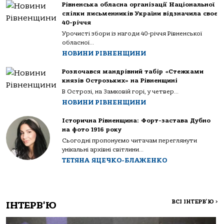
Рівненська обласна організації Національної
спілки письменників України відзначила своє
40-річчя
Урочисті збори із нагоди 40-річчя Рівненської
обласної...
НОВИНИ РІВНЕНЩИНИ
Розпочався мандрівний табір «Стежками
князів Острозьких» на Рівненщині
В Острозі, на Замковій горі, у четвер...
НОВИНИ РІВНЕНЩИНИ
Історична Рівненщина: Форт-застава Дубно
на фото 1916 року
Сьогодні пропонуємо читачам переглянути
унікальні архівні світлини...
ТЕТЯНА ЯЦЕЧКО-БЛАЖЕНКО
ВСІ ІНТЕРВ'Ю
>
ІНТЕРВ'Ю