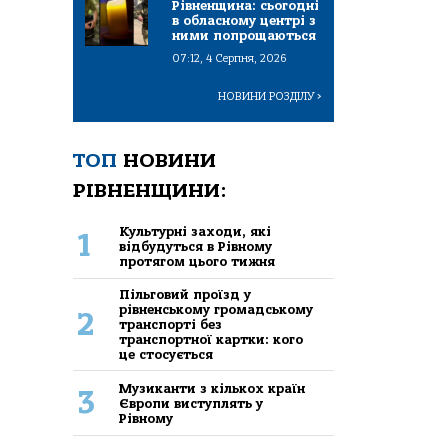
Рівненщина: сьогодні
в обласному центрі з
ними попрощаються
07:12, 4 Серпня, 2026
НОВИНИ РОЗДІЛУ
>
ТОП
НОВИНИ
РІВНЕНЩИНИ:
Культурні заходи, які
1
відбудуться в Рівному
протягом цього тижня
Пільговий проїзд у
рівненському громадському
2
транспорті без
транспортної картки: кого
це стосується
Музиканти з кількох країн
3
Європи виступлять у
Рівному