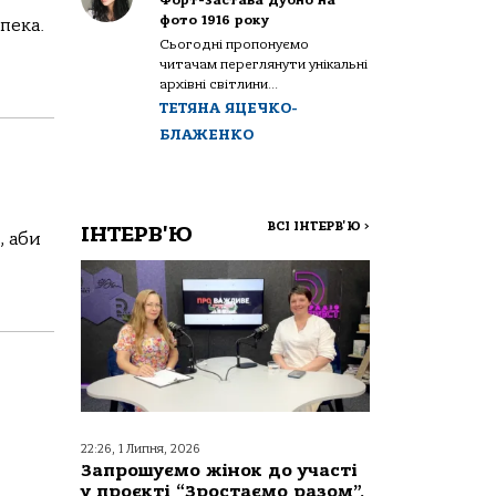
Форт-застава Дубно на
фото 1916 року
пека.
Сьогодні пропонуємо
читачам переглянути унікальні
архівні світлини...
ТЕТЯНА ЯЦЕЧКО-
БЛАЖЕНКО
ВСІ ІНТЕРВ'Ю
>
ІНТЕРВ'Ю
, аби
22:26, 1 Липня, 2026
Запрошуємо жінок до участі
у проєкті “Зростаємо разом”,