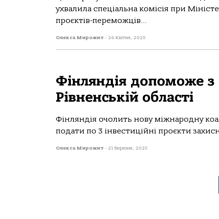
ухвалила спеціальна комісія при Міністер
проєктів-переможців...
Олекса Мирожит
-
24 Квітня, 2025
Фінляндія допоможе з 
Рівненській області
Фінляндія очолить нову міжнародну коал
подати по 3 інвестиційні проєкти захисн
Олекса Мирожит
-
21 Березня, 2025