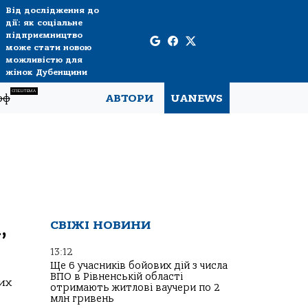
Від дослідження до
дії: як соціальне
підприємництво
може стати новою
можливістю для
жінок Дубенщини
СПЕЦТЕМА
рф
АВТОРИ
UANEWS
,
СВІЖІ НОВИНИ
13:12
Ще 6 учасників бойових дій з числа
ВПО в Рівненській області
них
отримають житлові ваучери по 2
млн гривень