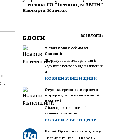
– голова ГО “Інтонація ЗМІН”
Вікторія Костюк
ВСІ БЛОГИ
>
БЛОГИ
У святкових обіймах
Саксонії
Щоразу після повернення із
журналістського відрядження
я...
дно
НОВИНИ РІВНЕНЩИНИ
..
Стус на гривні: не просто
портрет, а питання нашої
пам’яті
Є імена, які не повинні
залишатися лише...
НОВИНИ РІВНЕНЩИНИ
Білий Орел летить додому
Президент Польщі Кароль