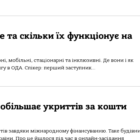
 та скільки їх функціонує на
і, мобільні, стаціонарні та інклюзивні. Де вони і як
у в ОДА. Спікер: перший заступник...
побільшає укриттів за кошти
ттів завдяки міжнародному фінансуванню. Таке будівн
раїни. Про це йшлося під час в онлайн-засідання