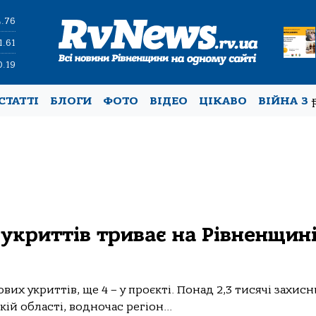
4.76
1.61
0.19
СТАТТІ
БЛОГИ
ФОТО
ВІДЕО
ЦІКАВО
ВІЙНА З
 укриттів триває на Рівненщині
их укриттів, ще 4 – у проєкті. Понад 2,3 тисячі захис
ій області, водночас регіон...