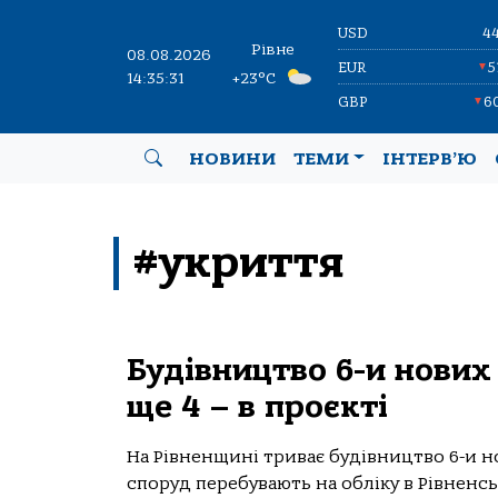
USD
4
Рівне
08.08.2026
EUR
5
▼
14:35:31
+23°C
GBP
6
▼
НОВИНИ
ТЕМИ
ІНТЕРВ’Ю
#укриття
Будівництво 6-и нових
ще 4 – в проєкті
На Рівненщині триває будівництво 6-и нов
споруд перебувають на обліку в Рівненськ