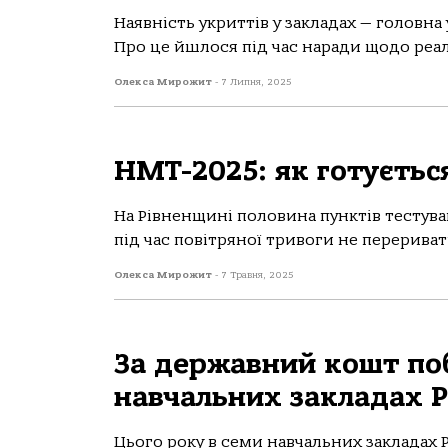
Наявність укриттів у закладах — головна
Про це йшлося під час наради щодо реаліз
Олекса Мирожит
-
7 Липня, 2025
НМТ-2025: як готуєтьс
На Рівненщині половина пунктів тестува
під час повітряної тривоги не перериват
Олекса Мирожит
-
7 Травня, 2025
За державний кошт поб
навчальних закладах Р
Цього року в семи навчальних закладах 