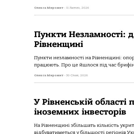
Олекса Мирожит
-
11 Лютого, 2026
Пункти Незламності: де
Рівненщині
Пункти незламності на Рівненщині: опорн
працюють. Про це йшлося під час брифінг
Олекса Мирожит
-
30 Січня, 2026
У Рівненській області 
іноземних інвесторів
На Рівненщині збільшать кількість укри
відбуватиметься у більшості регіонів Ук