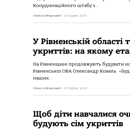
Координаційного штабу з...
Олекса Мирожит
-
25 Грудня, 2025
У Рівненській області
укриттів: на якому ета
На Рівненщині продовжують будувати но
Рівненської ОВА Олександр Коваль. «Буді
наших...
Олекса Мирожит
-
19 Серпня, 2025
Щоб діти навчалися оч
будують сім укриттів