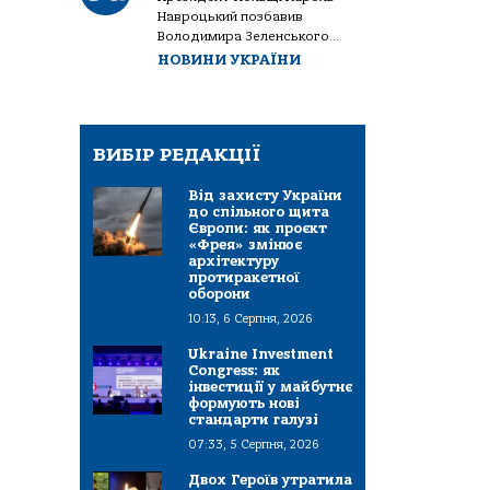
Навроцький позбавив
Володимира Зеленського...
НОВИНИ УКРАЇНИ
ВИБІР РЕДАКЦІЇ
Від захисту України
до спільного щита
Європи: як проєкт
«Фрея» змінює
архітектуру
протиракетної
оборони
10:13, 6 Серпня, 2026
Ukraine Investment
Congress: як
інвестиції у майбутнє
формують нові
стандарти галузі
07:33, 5 Серпня, 2026
Двох Героїв утратила