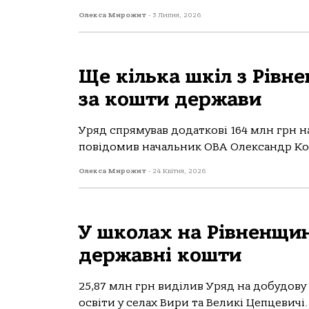
Олекса Мирожит
-
3 Липня, 2026
Ще кілька шкіл з Рівн
за кошти держави
Уряд спрямував додаткові 164 млн грн на
повідомив начальник ОВА Олександр Кова
Олекса Мирожит
-
24 Квітня, 2026
У школах на Рівненщин
державні кошти
25,87 млн грн виділив Уряд на добудову
освіти у селах Вири та Великі Цепцевичі.