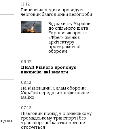
11:12
Рівненські медики проведуть
черговий благодійний велопробіг
Від захисту України
до спільного щита
Європи: як проєкт
«Фрея» змінює
архітектуру
протиракетної
оборони
09:12
ЦНАП Рівного пропонує
вакансію: які вимоги
08:12
На Рівненщині Силам оборони
України передали конфісковане
майно
07:12
Пільговий проїзд у рівненському
громадському транспорті без
ицтво
транспортної картки: кого це
стосується