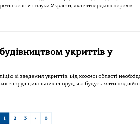
стві освіти і науки України, яка затвердила перелік
будівництвом укриттів у
іцію зі зведення укриттів. Від кожної області необхі
их споруд цивільних споруд, які будуть мати подвійне.
1
2
3
›
6