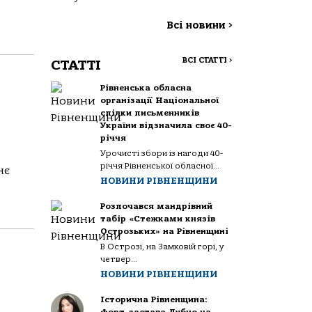
Всі новини
>
ВСІ СТАТТІ
>
СТАТТІ
Рівненська обласна
організації Національної
спілки письменників
України відзначила своє 40-
річчя
Урочисті збори із нагоди 40-
річчя Рівненської обласної...
нє
НОВИНИ РІВНЕНЩИНИ
Розпочався мандрівний
табір «Стежками князів
Острозьких» на Рівненщині
В Острозі, на Замковій горі, у
четвер...
НОВИНИ РІВНЕНЩИНИ
Історична Рівненщина: