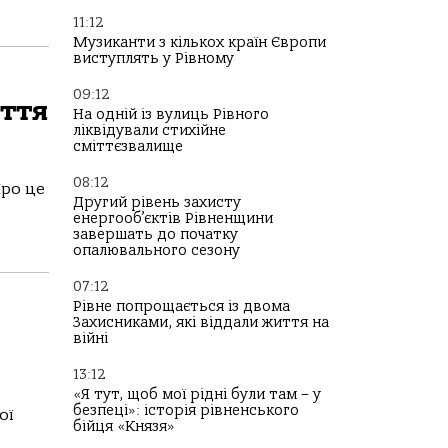
11:12
Музиканти з кількох країн Європи
виступлять у Рівному
09:12
иття
На одній із вулиць Рівного
ліквідували стихійне
сміттєзвалище
08:12
Про це
Другий рівень захисту
енергооб’єктів Рівненщини
завершать до початку
опалювального сезону
07:12
Рівне попрощається із двома
Захисниками, які віддали життя на
війні
13:12
«Я тут, щоб мої рідні були там – у
безпеці»: історія рівненського
ої
бійця «Князя»