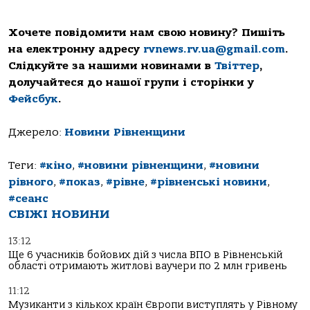
Хочете повідомити нам свою новину? Пишіть
на електронну адресу
rvnews.rv.ua@gmail.com
.
Слідкуйте за нашими новинами в
Твіттер
,
долучайтеся до нашої групи і сторінки у
Фейсбук
.
Джерело:
Новини Рівненщини
Теги:
#кіно
,
#новини рівненщини
,
#новини
рівного
,
#показ
,
#рівне
,
#рівненські новини
,
#сеанс
СВІЖІ НОВИНИ
13:12
Ще 6 учасників бойових дій з числа ВПО в Рівненській
області отримають житлові ваучери по 2 млн гривень
11:12
Музиканти з кількох країн Європи виступлять у Рівному