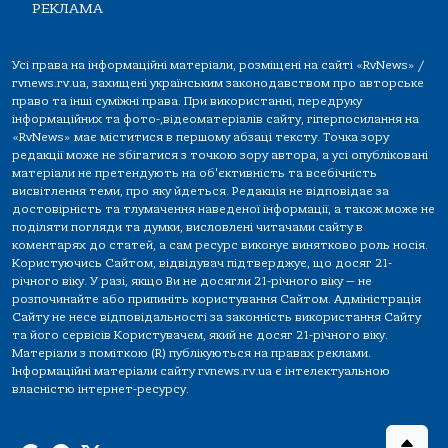
РЕКЛАМА
Усі права на інформаційні матеріали, розміщені на сайті «RvNews» /
rvnews.rv.ua, захищені українським законодавством про авторське
право та інші суміжні права. При використанні, передруку
інформаційних та фото-,відеоматеріалів сайту, гіперпосилання на
«RvNews» має міститися в першому абзаці тексту. Точка зору
редакції може не збігатися з точкою зору автора, а усі опубліковані
матеріали не претендують на об'єктивність та всебічність
висвітлення теми, про яку йдеться. Редакція не відповідає за
достовірність та тлумачення наведеної інформації, а також може не
поділяти погляди та думки, висловлені читачами сайту в
коментарях до статей, а сам ресурс виконує винятково роль носія.
Користуючись Сайтом, відвідувач підтверджує, що досяг 21-
річного віку. У разі, якщо Ви не досягли 21-річного віку — не
розпочинайте або припиніть користування Сайтом. Адміністрація
Сайту не несе відповідальності за законність використання Сайту
та його сервісів Користувачем, який не досяг 21-річного віку.
Матеріали з поміткою (R) публікуються на правах реклами.
Інформаційні матеріали сайту rvnews.rv.ua є інтелектуальною
власністю інтернет-ресурсу.