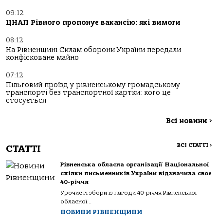
09:12
ЦНАП Рівного пропонує вакансію: які вимоги
08:12
На Рівненщині Силам оборони України передали
конфісковане майно
07:12
Пільговий проїзд у рівненському громадському
транспорті без транспортної картки: кого це
стосується
Всі новини
>
ВСІ СТАТТІ
>
СТАТТІ
Рівненська обласна організації Національної
спілки письменників України відзначила своє
40-річчя
Урочисті збори із нагоди 40-річчя Рівненської
обласної...
НОВИНИ РІВНЕНЩИНИ