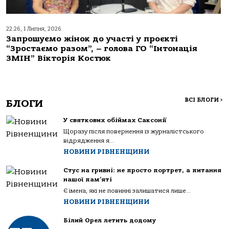
22:26, 1 Липня, 2026
Запрошуємо жінок до участі у проєкті
“Зростаємо разом”, – голова ГО “Інтонація
ЗМІН” Вікторія Костюк
ВСІ БЛОГИ
>
БЛОГИ
У святкових обіймах Саксонії
Щоразу після повернення із журналістського
відрядження я...
НОВИНИ РІВНЕНЩИНИ
Стус на гривні: не просто портрет, а питання
нашої пам’яті
Є імена, які не повинні залишатися лише...
НОВИНИ РІВНЕНЩИНИ
Білий Орел летить додому