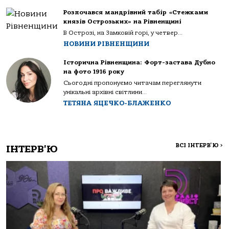
Розпочався мандрівний табір «Стежками
князів Острозьких» на Рівненщині
В Острозі, на Замковій горі, у четвер...
НОВИНИ РІВНЕНЩИНИ
Історична Рівненщина: Форт-застава Дубно
на фото 1916 року
Сьогодні пропонуємо читачам переглянути
унікальні архівні світлини...
ТЕТЯНА ЯЦЕЧКО-БЛАЖЕНКО
ВСІ ІНТЕРВ'Ю
>
ІНТЕРВ'Ю