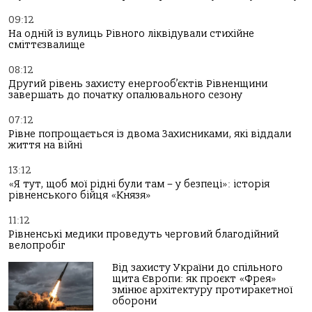
09:12
На одній із вулиць Рівного ліквідували стихійне
сміттєзвалище
08:12
Другий рівень захисту енергооб’єктів Рівненщини
завершать до початку опалювального сезону
07:12
Рівне попрощається із двома Захисниками, які віддали
життя на війні
13:12
«Я тут, щоб мої рідні були там – у безпеці»: історія
рівненського бійця «Князя»
11:12
Рівненські медики проведуть черговий благодійний
велопробіг
Від захисту України до спільного
щита Європи: як проєкт «Фрея»
змінює архітектуру протиракетної
оборони