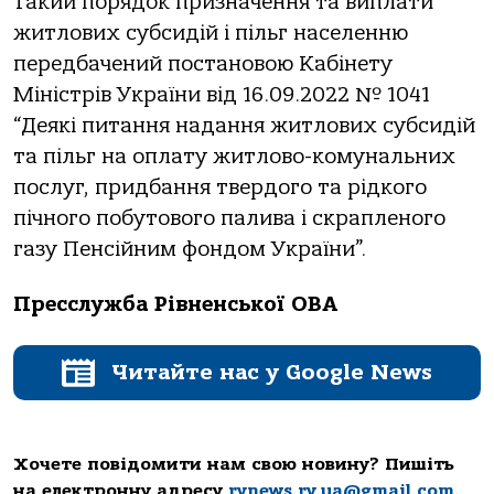
Такий порядок призначення та виплати
житлових субсидій і пільг населенню
передбачений постановою Кабінету
Міністрів України від 16.09.2022 № 1041
“Деякі питання надання житлових субсидій
та пільг на оплату житлово-комунальних
послуг, придбання твердого та рідкого
пічного побутового палива і скрапленого
газу Пенсійним фондом України”.
Пресслужба Рівненської ОВА
Читайте нас у Google News
Хочете повідомити нам свою новину? Пишіть
на електронну адресу
rvnews.rv.ua@gmail.com
.