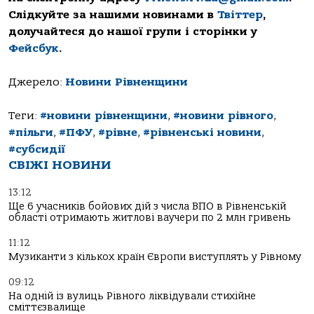
Слідкуйте за нашими новинами в
Твіттер
,
долучайтеся до нашої групи і сторінки у
Фейсбук
.
Джерело:
Новини Рівненщини
Теги:
#новини рівненщини
,
#новини рівного
,
#пільги
,
#ПФУ
,
#рівне
,
#рівненські новини
,
#субсидії
СВІЖІ НОВИНИ
13:12
Ще 6 учасників бойових дій з числа ВПО в Рівненській
області отримають житлові ваучери по 2 млн гривень
11:12
Музиканти з кількох країн Європи виступлять у Рівному
09:12
На одній із вулиць Рівного ліквідували стихійне
сміттєзвалище