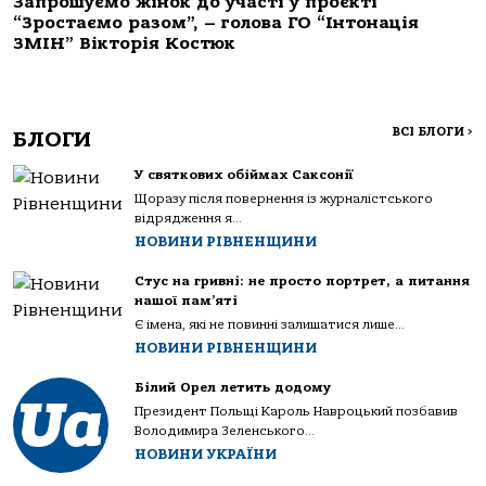
Запрошуємо жінок до участі у проєкті
“Зростаємо разом”, – голова ГО “Інтонація
ЗМІН” Вікторія Костюк
ВСІ БЛОГИ
>
БЛОГИ
У святкових обіймах Саксонії
Щоразу після повернення із журналістського
відрядження я...
НОВИНИ РІВНЕНЩИНИ
Стус на гривні: не просто портрет, а питання
нашої пам’яті
Є імена, які не повинні залишатися лише...
НОВИНИ РІВНЕНЩИНИ
Білий Орел летить додому
Президент Польщі Кароль Навроцький позбавив
Володимира Зеленського...
НОВИНИ УКРАЇНИ