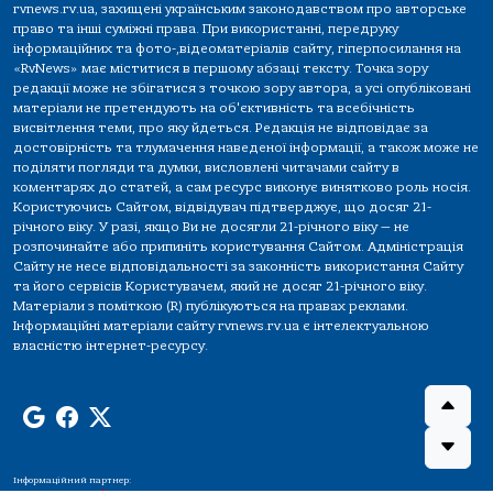
rvnews.rv.ua, захищені українським законодавством про авторське
право та інші суміжні права. При використанні, передруку
інформаційних та фото-,відеоматеріалів сайту, гіперпосилання на
«RvNews» має міститися в першому абзаці тексту. Точка зору
редакції може не збігатися з точкою зору автора, а усі опубліковані
матеріали не претендують на об'єктивність та всебічність
висвітлення теми, про яку йдеться. Редакція не відповідає за
достовірність та тлумачення наведеної інформації, а також може не
поділяти погляди та думки, висловлені читачами сайту в
коментарях до статей, а сам ресурс виконує винятково роль носія.
Користуючись Сайтом, відвідувач підтверджує, що досяг 21-
річного віку. У разі, якщо Ви не досягли 21-річного віку — не
розпочинайте або припиніть користування Сайтом. Адміністрація
Сайту не несе відповідальності за законність використання Сайту
та його сервісів Користувачем, який не досяг 21-річного віку.
Матеріали з поміткою (R) публікуються на правах реклами.
Інформаційні матеріали сайту rvnews.rv.ua є інтелектуальною
власністю інтернет-ресурсу.
Інформаційний партнер: