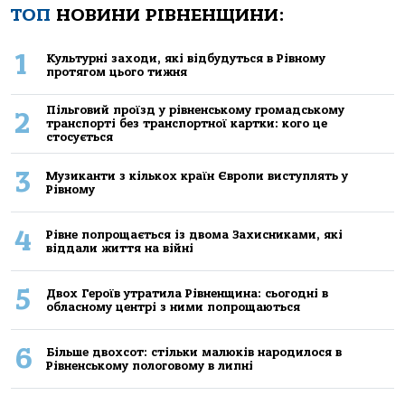
ТОП
НОВИНИ РІВНЕНЩИНИ:
1
Культурні заходи, які відбудуться в Рівному
протягом цього тижня
Пільговий проїзд у рівненському громадському
2
транспорті без транспортної картки: кого це
стосується
3
Музиканти з кількох країн Європи виступлять у
Рівному
4
Рівне попрощається із двома Захисниками, які
віддали життя на війні
5
Двох Героїв утратила Рівненщина: сьогодні в
обласному центрі з ними попрощаються
6
Більше двохсот: стільки малюків народилося в
Рівненському пологовому в липні