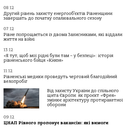
08:12
Другий рівень захисту енергооб’єктів Рівненщини
завершать до початку опалювального сезону
07:12
Рівне попрощається із двома Захисниками, які віддали
життя на війні
13:12
«Я тут, щоб мої рідні були там – у безпеці»: історія
рівненського бійця «Князя»
11:12
Рівненські медики проведуть черговий благодійний
велопробіг
Від захисту України до спільного
щита Європи: як проєкт «Фрея»
змінює архітектуру протиракетної
оборони
09:12
ЦНАП Рівного пропонує вакансію: які вимоги