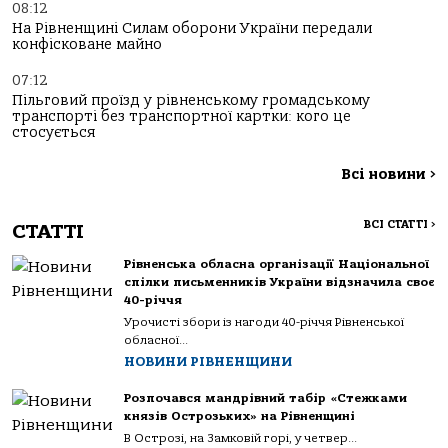
08:12
На Рівненщині Силам оборони України передали
конфісковане майно
07:12
Пільговий проїзд у рівненському громадському
транспорті без транспортної картки: кого це
стосується
Всі новини
>
ВСІ СТАТТІ
>
СТАТТІ
Рівненська обласна організації Національної
спілки письменників України відзначила своє
40-річчя
Урочисті збори із нагоди 40-річчя Рівненської
обласної...
НОВИНИ РІВНЕНЩИНИ
Розпочався мандрівний табір «Стежками
князів Острозьких» на Рівненщині
В Острозі, на Замковій горі, у четвер...