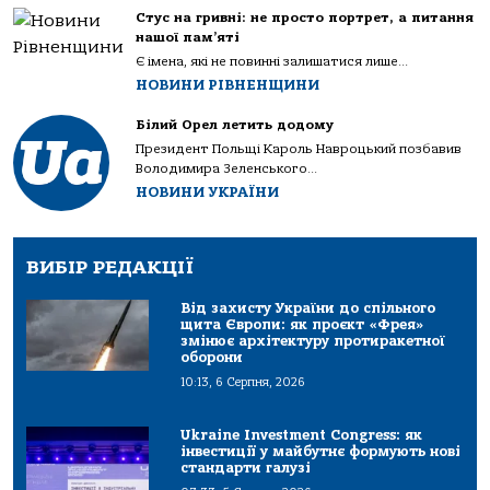
Стус на гривні: не просто портрет, а питання
нашої пам’яті
Є імена, які не повинні залишатися лише...
НОВИНИ РІВНЕНЩИНИ
Білий Орел летить додому
Президент Польщі Кароль Навроцький позбавив
Володимира Зеленського...
НОВИНИ УКРАЇНИ
ВИБІР РЕДАКЦІЇ
Від захисту України до спільного
щита Європи: як проєкт «Фрея»
змінює архітектуру протиракетної
оборони
10:13, 6 Серпня, 2026
Ukraine Investment Congress: як
інвестиції у майбутнє формують нові
стандарти галузі