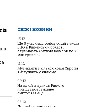
СВІЖІ НОВИНИ
тів
13:12
Ще 6 учасників бойових дій з числа
ВПО в Рівненській області
яна
отримають житлові ваучери по 2
млн гривень
ра
11:12
Музиканти з кількох країн Європи
виступлять у Рівному
09:12
На одній із вулиць Рівного
ліквідували стихійне
сміттєзвалище
08:12
Другий рівень захисту