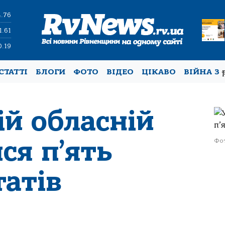
4.76
1.61
0.19
СТАТТІ
БЛОГИ
ФОТО
ВІДЕО
ЦІКАВО
ВІЙНА З
ій обласній
ися п’ять
Фот
татів