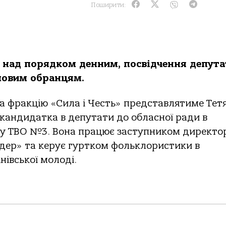
Поширити:
 над порядком денним, посвідчення депута
новим обранцям.
а фракцію «Сила і Честь» представлятиме Тет
 кандидатка в депутати до обласної ради в
ку ТВО №3. Вона працює заступником директо
дер» та керує гуртком фольклористики в
нівської молоді.