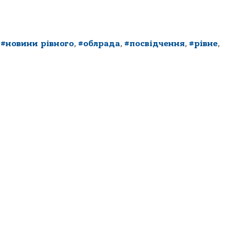
,
#новини рівного
,
#облрада
,
#посвідчення
,
#рівне
,