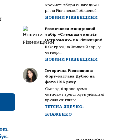
Урочисті збори із нагоди 40-
річчя Рівненської обласної...
НОВИНИ РІВНЕНЩИНИ
ї
Розпочався мандрівний
табір «Стежками князів
Острозьких» на Рівненщині
В Острозі, на Замковій горі, у
четвер...
НОВИНИ РІВНЕНЩИНИ
Історична Рівненщина:
Форт-застава Дубно на
фото 1916 року
Сьогодні пропонуємо
читачам переглянути унікальні
архівні світлини...
ТЕТЯНА ЯЦЕЧКО-
БЛАЖЕНКО
com
.
бук
.