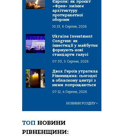
Європи: як проєкт
«Фрея» змінює
архітектуру
протиракетної
оборони
10:13, 6 Серпня, 2026
Ukraine Investment
Congress: як
інвестиції у майбутнє
формують нові
стандарти галузі
07:33, 5 Серпня, 2026
Двох Героїв утратила
Рівненщина: сьогодні
в обласному центрі з
ними попрощаються
07:12, 4 Серпня, 2026
НОВИНИ РОЗДІЛУ
>
ТОП
НОВИНИ
РІВНЕНЩИНИ: