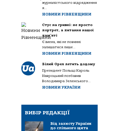
журналістського відрядження
я...
НОВИНИ РІВНЕНЩИНИ
Стус на гривні: не просто
портрет, а питання нашої
пам’яті
Є імена, які не повинні
залишатися лише...
НОВИНИ РІВНЕНЩИНИ
Білий Орел летить додому
Президент Польщі Кароль
Навроцький позбавив
Володимира Зеленського...
НОВИНИ УКРАЇНИ
ВИБІР РЕДАКЦІЇ
Від захисту України
до спільного щита