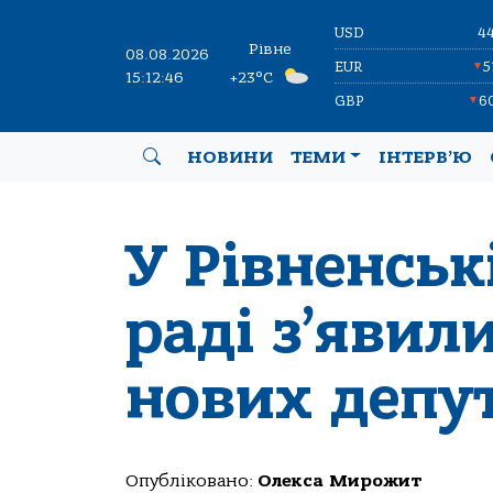
USD
4
Рівне
08.08.2026
EUR
5
▼
15:12:47
+23°C
GBP
6
▼
НОВИНИ
ТЕМИ
ІНТЕРВ’Ю
У Рівненськ
раді з’явил
нових депу
Опубліковано:
Олекса Мирожит