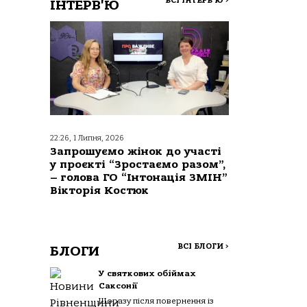
ВСІ ІНТЕРВ'Ю
>
ІНТЕРВ'Ю
22:26, 1 Липня, 2026
Запрошуємо жінок до участі
у проєкті “Зростаємо разом”,
– голова ГО “Інтонація ЗМІН”
Вікторія Костюк
ВСІ БЛОГИ
>
БЛОГИ
У святкових обіймах
Саксонії
Щоразу після повернення із