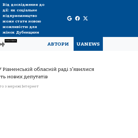
Від дослідження до
дії: як соціальне
підприємництво
може стати новою
можливістю для
жінок Дубенщини
СПЕЦТЕМА
рф
АВТОРИ
UANEWS
о з мережі Інтернет