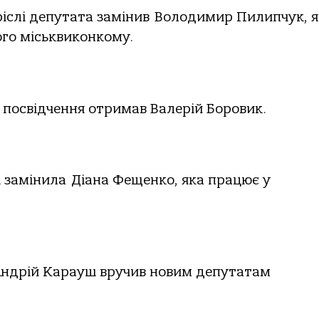
ріслі депутата замінив Володимир Пилипчук, 
ого міськвиконкому.
 посвідчення отримав Валерій Боровик.
і замінила Діана Фещенко, яка працює у
 Андрій Карауш вручив новим депутатам