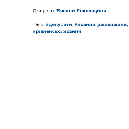
Джерело:
Новини Рівненщини
Теги:
#депутати
,
#новини рівненщини
#рівненські новини