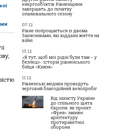
енергооб’єктів Рівненщини
кої
завершать до початку
опалювального сезону
ами
07:12
Рівне попрощається із двома
Захисниками, які віддали життя на
війні
ії
13:12
ову,
«Я тут, щоб мої рідні були там – у
безпеці»: історія рівненського
бійця «Князя»
11:12
вістю
Рівненські медики проведуть
черговий благодійний велопробіг
Від захисту України
до спільного щита
Європи: як проєкт
«Фрея» змінює
архітектуру
протиракетної
оборони