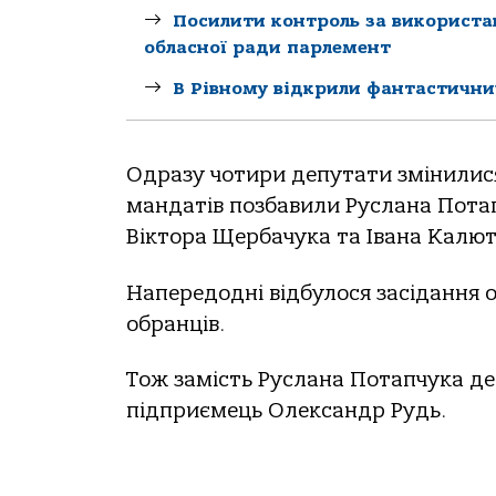
Посилити контроль за використа
обласної ради парлемент
В Рівному відкрили фантастични
Одразу чотири депутати змінилися 
мандатів позбавили Руслана Потап
Віктора Щербачука та Івана Калют
Напередодні відбулося засідання о
обранців.
Тож замість Руслана Потапчука д
підприємець Олександр Рудь.