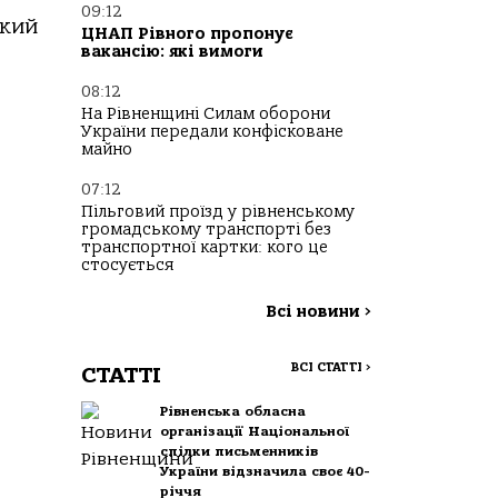
09:12
який
ЦНАП Рівного пропонує
вакансію: які вимоги
08:12
На Рівненщині Силам оборони
України передали конфісковане
майно
07:12
Пільговий проїзд у рівненському
громадському транспорті без
транспортної картки: кого це
стосується
Всі новини
>
ВСІ СТАТТІ
>
СТАТТІ
Рівненська обласна
організації Національної
спілки письменників
України відзначила своє 40-
річчя