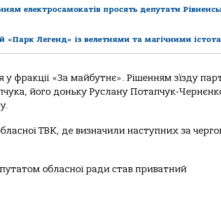
нням електросамокатів просять депутати Рівненсь
й «Парк Легенд» із велетнями та магічними істот
у фракції «За майбутнє». Рішенням з’їзду парт
чука, його доньку Руслану Потапчук-Чернєнк
у.
бласної ТВК, де визначили наступних за черго
епутатом обласної ради став приватний