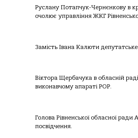
Руслану Потапчук-Чернєнкову в к
очолює управління ЖКГ Рівненськ
Замість Івана Калюти депутатське
Віктора Щербачука в обласній рад
виконавчому апараті РОР.
Голова Рівненської обласної ради
посвідчення.