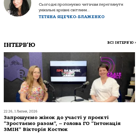
Сьогодні пропонуємо читачам переглянути
унікальні архівні світлини...
ТЕТЯНА ЯЦЕЧКО-БЛАЖЕНКО
ВСІ ІНТЕРВ'Ю
>
ІНТЕРВ'Ю
22:26, 1 Липня, 2026
Запрошуємо жінок до участі у проєкті
“Зростаємо разом”, – голова ГО “Інтонація
ЗМІН” Вікторія Костюк