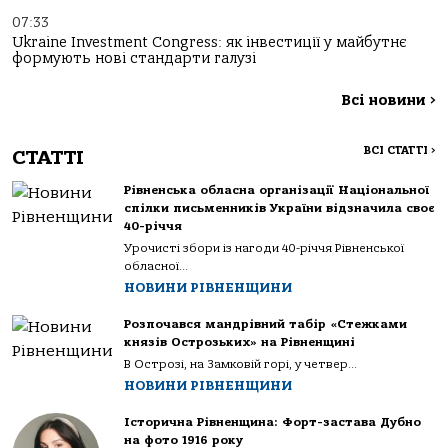
07:33
Ukraine Investment Congress: як інвестиції у майбутнє
формують нові стандарти галузі
Всі новини
>
ВСІ СТАТТІ
>
СТАТТІ
Рівненська обласна організації Національної
спілки письменників України відзначила своє
40-річчя
Урочисті збори із нагоди 40-річчя Рівненської
обласної...
НОВИНИ РІВНЕНЩИНИ
Розпочався мандрівний табір «Стежками
князів Острозьких» на Рівненщині
В Острозі, на Замковій горі, у четвер...
НОВИНИ РІВНЕНЩИНИ
Історична Рівненщина: Форт-застава Дубно
на фото 1916 року