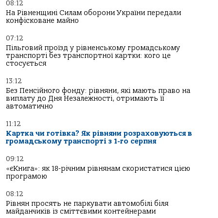
08:12
На Рівненщині Силам оборони України передали
конфісковане майно
07:12
Пільговий проїзд у рівненському громадському
транспорті без транспортної картки: кого це
стосується
13:12
Без Пенсійного фонду: рівняни, які мають право на
виплату до Дня Незалежності, отримають її
автоматично
11:12
Картка чи готівка? Як рівняни розраховуються в
громадському транспорті з 1-го серпня
09:12
«єКнига»: як 18-річним рівнянам скористатися цією
програмою
08:12
Рівнян просять не паркувати автомобілі біля
майданчиків із сміттєвими контейнерами