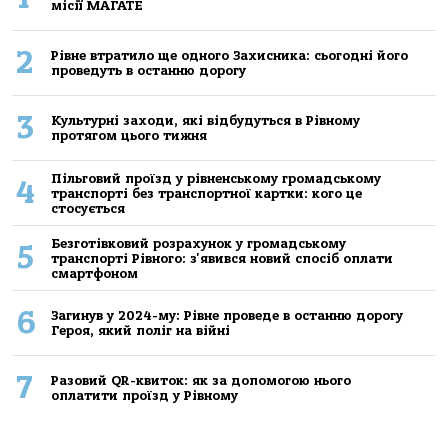
місії МАГАТЕ
2
Рівне втратило ще одного Захисника: сьогодні його
проведуть в останню дорогу
3
Культурні заходи, які відбудуться в Рівному
протягом цього тижня
Пільговий проїзд у рівненському громадському
4
транспорті без транспортної картки: кого це
стосується
Безготівковий розрахунок у громадському
5
транспорті Рівного: з'явився новий спосіб оплати
смартфоном
6
Загинув у 2024-му: Рівне проведе в останню дорогу
Героя, який поліг на війні
7
Разовий QR-квиток: як за допомогою нього
оплатити проїзд у Рівному