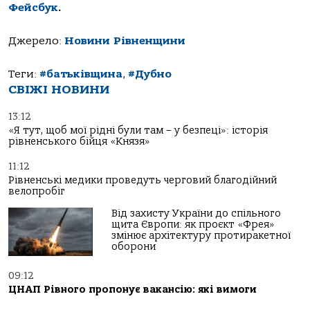
Фейсбук
.
Джерело:
Новини Рівненщини
Теги:
#батьківщина
,
#Дубно
СВІЖІ НОВИНИ
13:12
«Я тут, щоб мої рідні були там – у безпеці»: історія
рівненського бійця «Князя»
11:12
Рівненські медики проведуть черговий благодійний
велопробіг
Від захисту України до спільного
щита Європи: як проєкт «Фрея»
змінює архітектуру протиракетної
оборони
09:12
ЦНАП Рівного пропонує вакансію: які вимоги