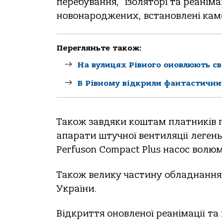
перебування, ізоляторі та реанімац
новонароджених, встановлені каме
Перегляньте також:
На вулицях Рівного оновлюють с
В Рівному відкрили фантастични
Також завдяки коштам платників 
апарати штучної вентиляції легень
Perfuson Compact Plus насос волю
Також велику частину обладнання 
України.
Відкриття оновленої реанімації та