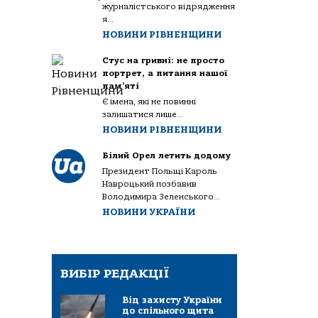
журналістського відрядження
я...
НОВИНИ РІВНЕНЩИНИ
Стус на гривні: не просто
портрет, а питання нашої
пам’яті
Є імена, які не повинні
залишатися лише...
НОВИНИ РІВНЕНЩИНИ
Білий Орел летить додому
Президент Польщі Кароль
Навроцький позбавив
Володимира Зеленського...
НОВИНИ УКРАЇНИ
ВИБІР РЕДАКЦІЇ
Від захисту України
до спільного щита