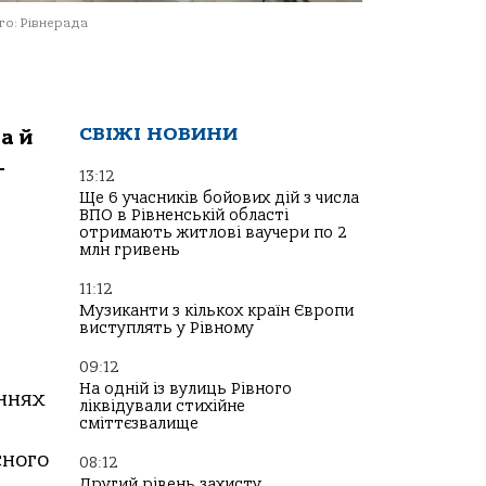
о: Рівнерада
СВІЖІ НОВИНИ
а й
-
13:12
Ще 6 учасників бойових дій з числа
ВПО в Рівненській області
отримають житлові ваучери по 2
млн гривень
11:12
Музиканти з кількох країн Європи
виступлять у Рівному
09:12
На одній із вулиць Рівного
еннях
ліквідували стихійне
сміттєзвалище
сного
08:12
Другий рівень захисту