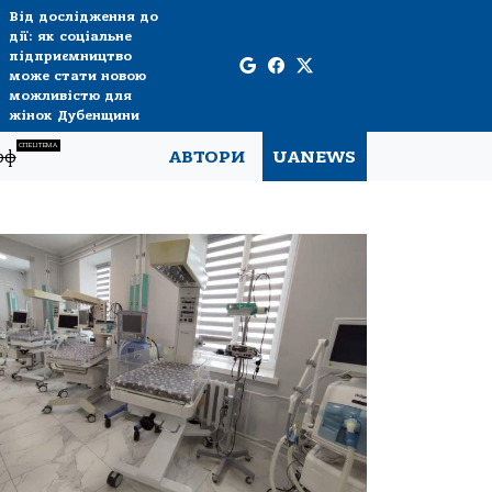
Від дослідження до
дії: як соціальне
підприємництво
може стати новою
можливістю для
жінок Дубенщини
СПЕЦТЕМА
рф
АВТОРИ
UANEWS