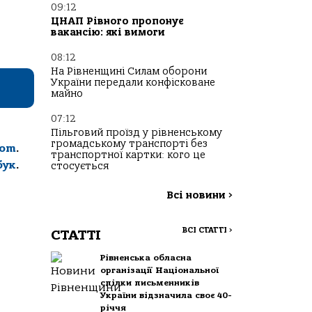
09:12
ЦНАП Рівного пропонує
вакансію: які вимоги
08:12
На Рівненщині Силам оборони
України передали конфісковане
майно
07:12
Пільговий проїзд у рівненському
громадському транспорті без
com
.
транспортної картки: кого це
бук
.
стосується
Всі новини
>
ВСІ СТАТТІ
>
СТАТТІ
Рівненська обласна
організації Національної
спілки письменників
України відзначила своє 40-
річчя