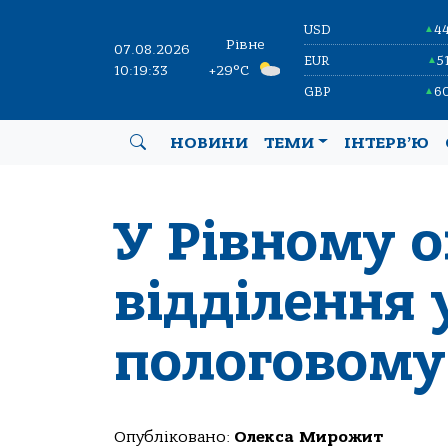
USD
4
▲
Рівне
07.08.2026
EUR
5
▲
10:19:33
+29°C
GBP
6
▲
НОВИНИ
ТЕМИ
ІНТЕРВ’Ю
У Рівному 
відділення 
пологовому
Опубліковано:
Олекса Мирожит