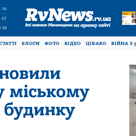
4.76
1.67
0.28
СТАТТІ
БЛОГИ
ФОТО
ВІДЕО
ЦІКАВО
ВІЙНА З
оновили
у міському
 будинку