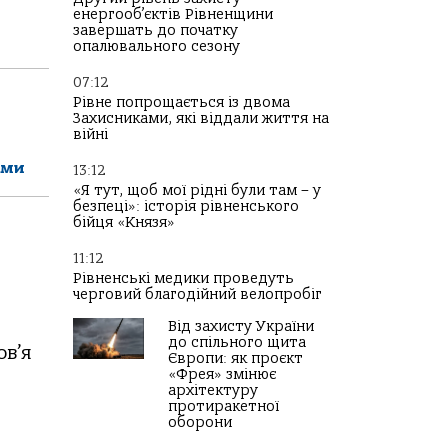
енергооб’єктів Рівненщини
завершать до початку
опалювального сезону
07:12
Рівне попрощається із двома
Захисниками, які віддали життя на
війні
ами
13:12
«Я тут, щоб мої рідні були там – у
безпеці»: історія рівненського
бійця «Князя»
11:12
Рівненські медики проведуть
черговий благодійний велопробіг
Від захисту України
до спільного щита
в’я
Європи: як проєкт
«Фрея» змінює
архітектуру
протиракетної
оборони