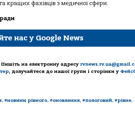
 та кращих фахівців з медичної сфери.
 ради
йте нас у Google News
 Пишіть на електронну адресу
rvnews.rv.ua@gmail.
ттер
, долучайтеся до нашої групи і сторінки у
Фейс
и
,
#новини рівного
,
#оновлення
,
#пологовий
,
#рівне
,