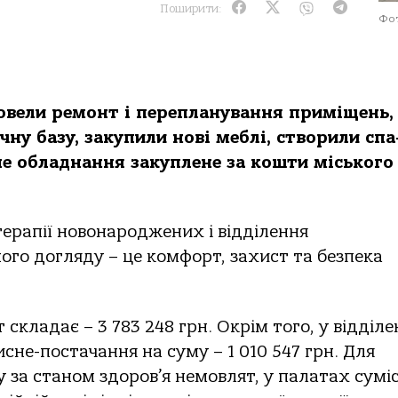
Поширити:
Фот
ровели ремонт і перепланування приміщень, 
ну базу, закупили нові меблі, створили спа
не обладнання закуплене за кошти міського
терапії новонароджених і відділення
го догляду – це комфорт, захист та безпека
складає – 3 783 248 грн. Окрім того, у відділ
не-постачання на суму – 1 010 547 грн. Для
 за станом здоров’я немовлят, у палатах сумі