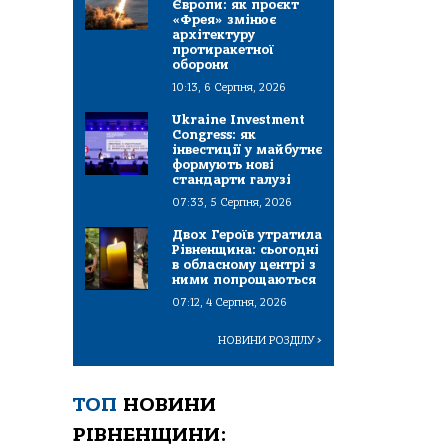
Європи: як проєкт
«Фрея» змінює
архітектуру
протиракетної
оборони
10:13, 6 Серпня, 2026
Ukraine Investment
Congress: як
інвестиції у майбутнє
формують нові
стандарти галузі
07:33, 5 Серпня, 2026
Двох Героїв утратила
Рівненщина: сьогодні
в обласному центрі з
ними попрощаються
07:12, 4 Серпня, 2026
НОВИНИ РОЗДІЛУ
>
ТОП
НОВИНИ
РІВНЕНЩИНИ: