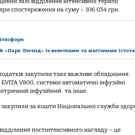
ійній залі відділення інтенсивної терапії
ри спостереження на суму – 106 034 грн.
вітлофори
й «Парк Легенд» із велетнями та магічними істот
податків закупили таке важливе обладнання:
 EVITA V800, системи автоматичні інфузійні
метричний інфузійний та інше.
закупили за кошти Національної служби здоро
 відділення постінтенсивного нагляду – це