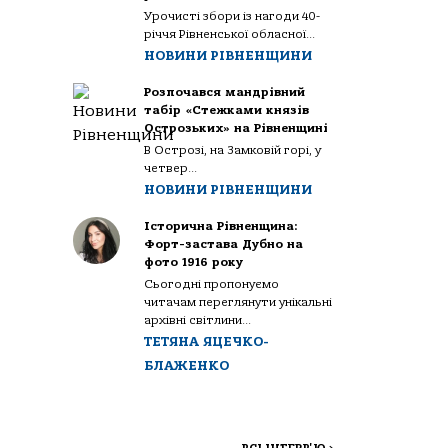
Урочисті збори із нагоди 40-
річчя Рівненської обласної...
НОВИНИ РІВНЕНЩИНИ
Розпочався мандрівний
табір «Стежками князів
Острозьких» на Рівненщині
В Острозі, на Замковій горі, у
четвер...
НОВИНИ РІВНЕНЩИНИ
Історична Рівненщина:
Форт-застава Дубно на
фото 1916 року
Сьогодні пропонуємо
читачам переглянути унікальні
архівні світлини...
ТЕТЯНА ЯЦЕЧКО-
БЛАЖЕНКО