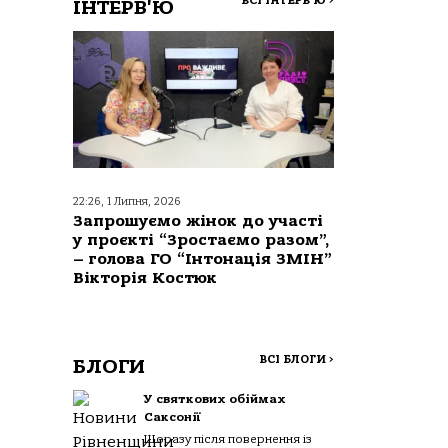
ВСІ ІНТЕРВ'Ю
>
ІНТЕРВ'Ю
22:26, 1 Липня, 2026
Запрошуємо жінок до участі
у проєкті “Зростаємо разом”,
– голова ГО “Інтонація ЗМІН”
Вікторія Костюк
ВСІ БЛОГИ
>
БЛОГИ
У святкових обіймах
Саксонії
Щоразу після повернення із