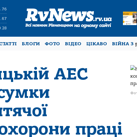
4.76
1.67
0.28
СТАТТІ
БЛОГИ
ФОТО
ВІДЕО
ЦІКАВО
ВІЙНА З
цькій АЕС
дсумки
Фот
итячої
 охорони праці