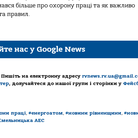
нався більше про охорону праці та як важливо
та правил.
йте нас у Google News
 Пишіть на електронну адресу
rvnews.rv.ua@gmail.
ттер
, долучайтеся до нашої групи і сторінки у
Фейс
они праці
,
#енергоатом
,
#новини рівненщини
,
#нов
Хмельницька АЕС