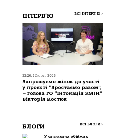
ВСІ ІНТЕРВ'Ю
>
ІНТЕРВ'Ю
22:26, 1 Липня, 2026
Запрошуємо жінок до участі
у проєкті “Зростаємо разом”,
– голова ГО “Інтонація ЗМІН”
Вікторія Костюк
ВСІ БЛОГИ
>
БЛОГИ
У святкових обіймах