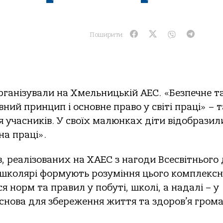
Поширити:
рганізували на Хмельницькій АЕС. «Безпечне т
ний принцип і основне право у світі праці» – 
 учасників. У своїх малюнках діти відобразили
на праці».
, реалізованих на ХАЕС з нагоди Всесвітнього
, школярі формують розуміння цього комплекс
 норм та правил у побуті, школі, а надалі – у
основа для збереження життя та здоров’я гром