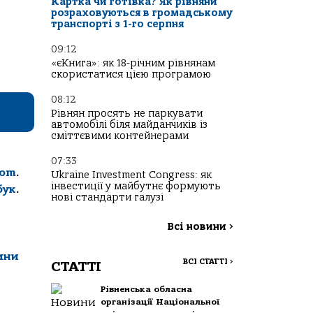
Картка чи готівка? Як рівняни
розраховуються в громадському
транспорті з 1-го серпня
09:12
«єКнига»: як 18-річним рівнянам
скористатися цією програмою
08:12
Рівнян просять не паркувати
автомобілі біля майданчиків із
сміттєвими контейнерами
07:33
com
.
Ukraine Investment Congress: як
інвестиції у майбутнє формують
бук
.
нові стандарти галузі
Всі новини
>
ини
ВСІ СТАТТІ
>
СТАТТІ
Рівненська обласна
організації Національної