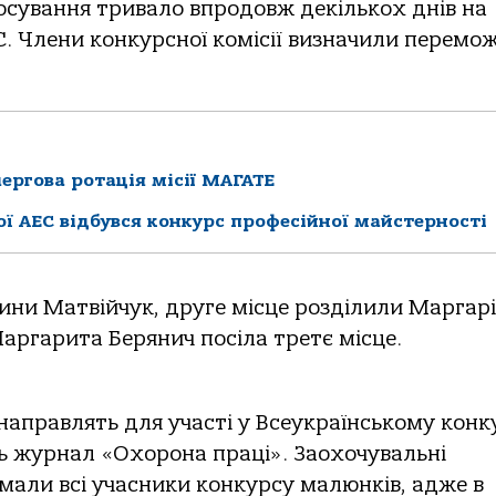
осування тривало впродовж декількох днів на
. Члени конкурсної комісії визначили перемож
ергова ротація місії МАГАТЕ
ї АЕС відбувся конкурс професійної майстерності
ни Матвійчук, друге місце розділили Маргар
аргарита Берянич посіла третє місце.
направлять для участі у Всеукраїнському конк
ь журнал «Охорона праці». Заохочувальні
мали всі учасники конкурсу малюнків, адже в