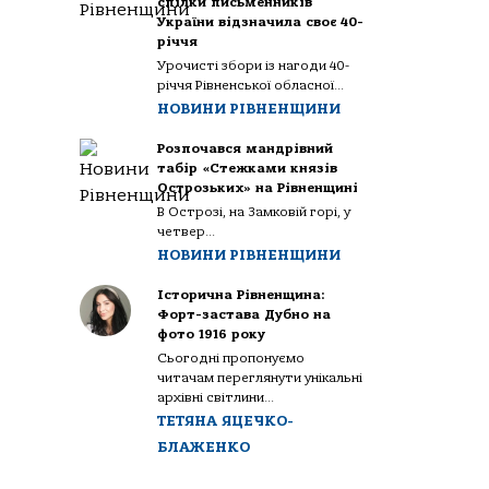
спілки письменників
України відзначила своє 40-
річчя
Урочисті збори із нагоди 40-
річчя Рівненської обласної...
НОВИНИ РІВНЕНЩИНИ
Розпочався мандрівний
табір «Стежками князів
Острозьких» на Рівненщині
В Острозі, на Замковій горі, у
четвер...
НОВИНИ РІВНЕНЩИНИ
Історична Рівненщина:
Форт-застава Дубно на
фото 1916 року
Сьогодні пропонуємо
читачам переглянути унікальні
архівні світлини...
ТЕТЯНА ЯЦЕЧКО-
БЛАЖЕНКО