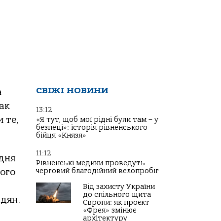
СВІЖІ НОВИНИ
а
так
13:12
 те,
«Я тут, щоб мої рідні були там – у
безпеці»: історія рівненського
бійця «Князя»
11:12
 дня
Рівненські медики проведуть
черговий благодійний велопробіг
ного
Від захисту України
до спільного щита
адян.
Європи: як проєкт
«Фрея» змінює
архітектуру