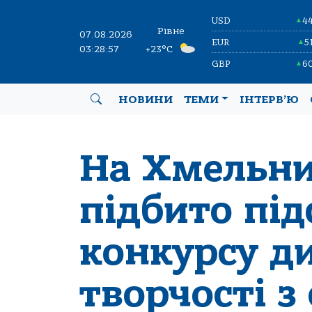
USD
4
▲
Рівне
07.08.2026
EUR
5
▲
03:28:58
+23°C
GBP
6
▲
НОВИНИ
ТЕМИ
ІНТЕРВ’Ю
На Хмельни
підбито пі
конкурсу д
творчості з