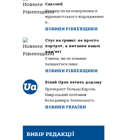
Саксонії
Щоразу після повернення із
журналістського відрядження
я...
НОВИНИ РІВНЕНЩИНИ
Стус на гривні: не просто
портрет, а питання нашої
пам’яті
Є імена, які не повинні
залишатися лише...
НОВИНИ РІВНЕНЩИНИ
Білий Орел летить додому
Президент Польщі Кароль
Навроцький позбавив
Володимира Зеленського...
НОВИНИ УКРАЇНИ
ВИБІР РЕДАКЦІЇ