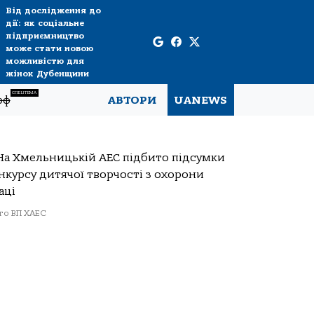
Від дослідження до
дії: як соціальне
підприємництво
може стати новою
можливістю для
жінок Дубенщини
СПЕЦТЕМА
рф
АВТОРИ
UANEWS
о ВП ХАЕС