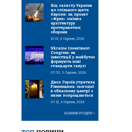
Від захисту України
до спільного щита
Європи: як проєкт
«Фрея» змінює
архітектуру
протиракетної
оборони
10:13, 6 Серпня, 2026
Ukraine Investment
Congress: як
інвестиції у майбутнє
формують нові
стандарти галузі
07:33, 5 Серпня, 2026
Двох Героїв утратила
Рівненщина: сьогодні
в обласному центрі з
ними попрощаються
07:12, 4 Серпня, 2026
НОВИНИ РОЗДІЛУ
>