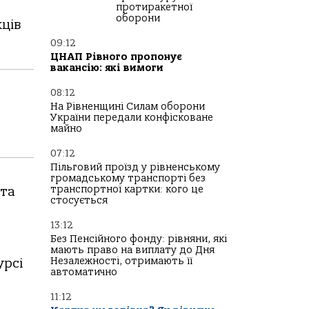
протиракетної
оборони
ців
09:12
ЦНАП Рівного пропонує
вакансію: які вимоги
08:12
На Рівненщині Силам оборони
України передали конфісковане
майно
07:12
Пільговий проїзд у рівненському
громадському транспорті без
транспортної картки: кого це
іта
стосується
13:12
Без Пенсійного фонду: рівняни, які
мають право на виплату до Дня
Незалежності, отримають її
урсі
автоматично
11:12