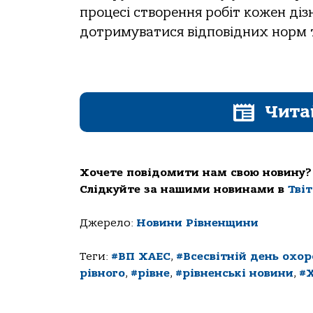
процесі створення робіт кожен діз
дотримуватися відповідних норм 
Чита
Хочете повідомити нам свою новину?
Слідкуйте за нашими новинами в
Тві
Джерело:
Новини Рівненщини
Теги:
#ВП ХАЕС
,
#Всесвітній день охор
рівного
,
#рівне
,
#рівненські новини
,
#