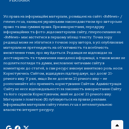
РЕКЛАМА
Усі права на інформаційні матеріали, розміщені на сайті «RvNews» /
rvnews.rv.ua, захищені українським законодавством про авторське
право та інші суміжні права. При використанні, передруку
інформаційних та фото-,відеоматеріалів сайту, гіперпосилання на
«RvNews» має міститися в першому абзаці тексту. Точка зору
редакції може не збігатися з точкою зору автора, а усі опубліковані
матеріали не претендують на об'єктивність та всебічність
висвітлення теми, про яку йдеться. Редакція не відповідає за
достовірність та тлумачення наведеної інформації, а також може не
поділяти погляди та думки, висловлені читачами сайту в
коментарях до статей, а сам ресурс виконує винятково роль носія.
Користуючись Сайтом, відвідувач підтверджує, що досяг 21-
річного віку. У разі, якщо Ви не досягли 21-річного віку — не
розпочинайте або припиніть користування Сайтом. Адміністрація
Сайту не несе відповідальності за законність використання Сайту
та його сервісів Користувачем, який не досяг 21-річного віку.
Матеріали з поміткою (R) публікуються на правах реклами.
Інформаційні матеріали сайту rvnews.rv.ua є інтелектуальною
власністю інтернет-ресурсу.