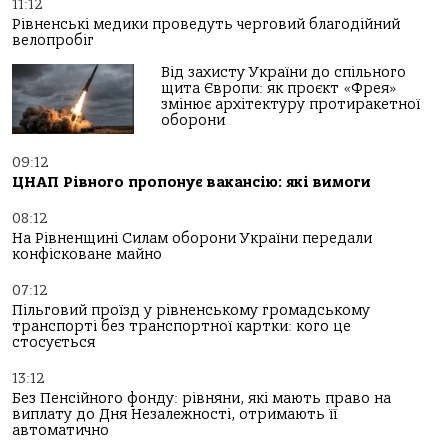
11:12
Рівненські медики проведуть черговий благодійний
велопробіг
Від захисту України до спільного
щита Європи: як проєкт «Фрея»
змінює архітектуру протиракетної
оборони
09:12
ЦНАП Рівного пропонує вакансію: які вимоги
08:12
На Рівненщині Силам оборони України передали
конфісковане майно
07:12
Пільговий проїзд у рівненському громадському
транспорті без транспортної картки: кого це
стосується
13:12
Без Пенсійного фонду: рівняни, які мають право на
виплату до Дня Незалежності, отримають її
автоматично