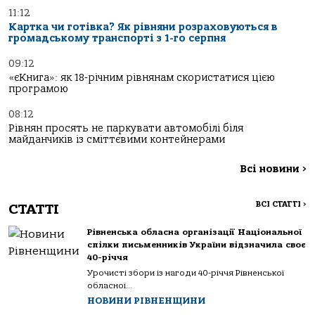
11:12
Картка чи готівка? Як рівняни розраховуються в
громадському транспорті з 1-го серпня
09:12
«єКнига»: як 18-річним рівнянам скористатися цією
програмою
08:12
Рівнян просять не паркувати автомобілі біля
майданчиків із сміттєвими контейнерами
Всі новини
>
ВСІ СТАТТІ
>
СТАТТІ
Рівненська обласна організації Національної
спілки письменників України відзначила своє
40-річчя
Урочисті збори із нагоди 40-річчя Рівненської
обласної...
НОВИНИ РІВНЕНЩИНИ