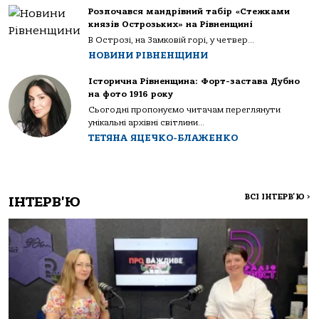
Розпочався мандрівний табір «Стежками
князів Острозьких» на Рівненщині
В Острозі, на Замковій горі, у четвер...
НОВИНИ РІВНЕНЩИНИ
Історична Рівненщина: Форт-застава Дубно
на фото 1916 року
Сьогодні пропонуємо читачам переглянути
унікальні архівні світлини...
ТЕТЯНА ЯЦЕЧКО-БЛАЖЕНКО
ВСІ ІНТЕРВ'Ю
>
ІНТЕРВ'Ю