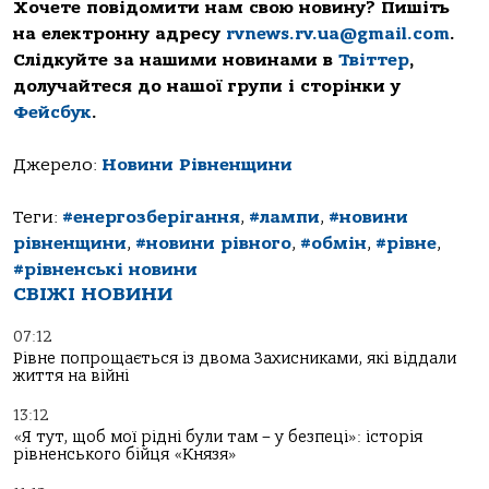
Хочете повідомити нам свою новину? Пишіть
на електронну адресу
rvnews.rv.ua@gmail.com
.
Слідкуйте за нашими новинами в
Твіттер
,
долучайтеся до нашої групи і сторінки у
Фейсбук
.
Джерело:
Новини Рівненщини
Теги:
#енергозберігання
,
#лампи
,
#новини
рівненщини
,
#новини рівного
,
#обмін
,
#рівне
,
#рівненські новини
СВІЖІ НОВИНИ
07:12
Рівне попрощається із двома Захисниками, які віддали
життя на війні
13:12
«Я тут, щоб мої рідні були там – у безпеці»: історія
рівненського бійця «Князя»