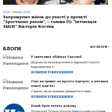
22:26, 1 Липня, 2026
Запрошуємо жінок до участі у проєкті
“Зростаємо разом”, – голова ГО “Інтонація
ЗМІН” Вікторія Костюк
ВСІ БЛОГИ
>
БЛОГИ
У святкових обіймах Саксонії
Щоразу після повернення із журналістського
відрядження я...
НОВИНИ РІВНЕНЩИНИ
Стус на гривні: не просто портрет, а питання
нашої пам’яті
Є імена, які не повинні залишатися лише...
НОВИНИ РІВНЕНЩИНИ
Білий Орел летить додому
Президент Польщі Кароль Навроцький позбавив